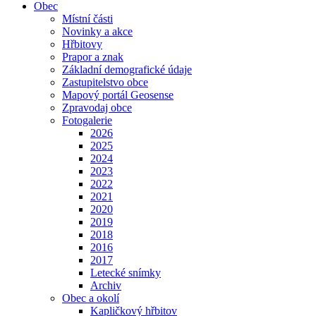
Obec
Místní části
Novinky a akce
Hřbitovy
Prapor a znak
Základní demografické údaje
Zastupitelstvo obce
Mapový portál Geosense
Zpravodaj obce
Fotogalerie
2026
2025
2024
2023
2022
2021
2020
2019
2018
2016
2017
Letecké snímky
Archiv
Obec a okolí
Kapličkový hřbitov