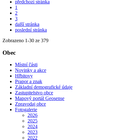
předchozí stránka
1
2
3
další stránka
poslední stránka
Zobrazeno
1
-
30
ze 379
Obec
Místní části
Novinky a akce
Hřbitovy
Prapor a znak
Základní demografické údaje
Zastupitelstvo obce
Mapový portál Geosense
Zpravodaj obce
Fotogalerie
2026
2025
2024
2023
2022