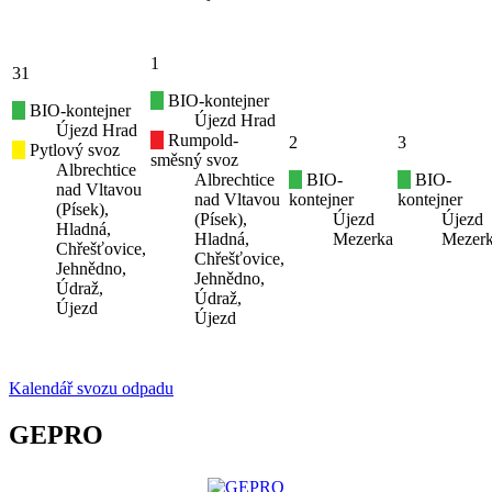
1
31
BIO-kontejner
BIO-kontejner
Újezd Hrad
Újezd Hrad
Rumpold-
2
3
Pytlový svoz
směsný svoz
Albrechtice
Albrechtice
BIO-
BIO-
nad Vltavou
nad Vltavou
kontejner
kontejner
(Písek),
(Písek),
Újezd
Újezd
Hladná,
Hladná,
Mezerka
Mezer
Chřešťovice,
Chřešťovice,
Jehnědno,
Jehnědno,
Údraž,
Údraž,
Újezd
Újezd
Kalendář svozu odpadu
GEPRO