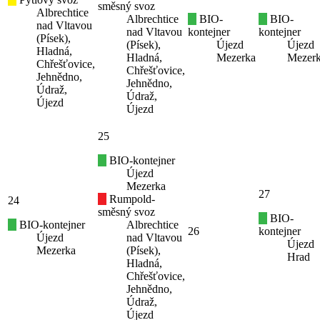
směsný svoz
Albrechtice
Albrechtice
BIO-
BIO-
nad Vltavou
nad Vltavou
kontejner
kontejner
(Písek),
(Písek),
Újezd
Újezd
Hladná,
Hladná,
Mezerka
Mezer
Chřešťovice,
Chřešťovice,
Jehnědno,
Jehnědno,
Údraž,
Údraž,
Újezd
Újezd
25
BIO-kontejner
Újezd
Mezerka
27
Rumpold-
24
směsný svoz
BIO-
BIO-kontejner
Albrechtice
26
kontejner
Újezd
nad Vltavou
Újezd
Mezerka
(Písek),
Hrad
Hladná,
Chřešťovice,
Jehnědno,
Údraž,
Újezd