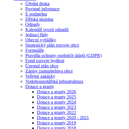
Úřední deska
Povinné informace
E podatelna
Dětská skupina
Odpady
Kalendář svozů odpadů
Jednací řády
Obecní vyhlášky
Strategický plán rozvoje obce
Formuláře
Pravidla ochrany osobních údajů (GDPR)
Fond rozvoje bydlení
Územní plán obce
Zápisy zastupitelstva obce
Veřejné zakázky
Vodohospodářská infrastruktura
Dotace a granty
Dotace a granty 2026
Dotace a granty 2025
Dotace a granty 2024
Dotace a granty 2023
Dotace a granty 2022
Dotace a granty 2020 - 2021
Dotace a granty 2019
Dotace a granty 2018