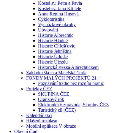
Kostel sv. Petra a Pavla
Kostel sv. Jana Křtitele
Anna Regina Husová
Cykloturistika
Vycházkové okruhy
Ubytování
Historie Albrechtic
Historie Hladné
Historie Chřešťovic
Historie Jehnědna
Historie Údraže
Historie Újezdu
Historická stezka Albrechtickem
Základní škola a Mateřská škola
FONDY MALÝCH PROJEKTŮ 21 +
Poznávání tradic bez rozdílu hranic
Projekty ČEZ
SKUPINA ČEZ
Oranžový rok
Elektronický zpravodaj Skupiny ČEZ
Turistický cíl (ČEZ)
Kalendář akcí
Hlášení rozhlasu
Mobilní aplikace V obraze
Obecní úřad