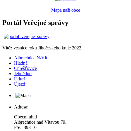
Mapa naší obce
Portál Veřejné správy
Vítěz vesnice roku Jihočeského kraje 2022
Albrechtice N/Vlt.
Hladná
Chřešťovice
Jehnědno
Údraž
Újezd
Adresa:
Obecní úřad
Albrechtice nad Vltavou 79,
PSČ 398 16