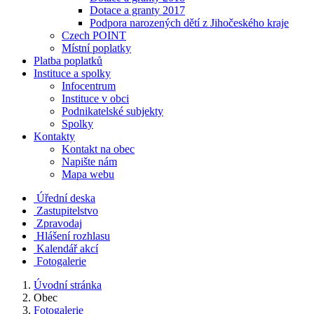
Dotace a granty 2017
Podpora narozených dětí z Jihočeského kraje
Czech POINT
Místní poplatky
Platba poplatků
Instituce a spolky
Infocentrum
Instituce v obci
Podnikatelské subjekty
Spolky
Kontakty
Kontakt na obec
Napište nám
Mapa webu
Úřední deska
Zastupitelstvo
Zpravodaj
Hlášení rozhlasu
Kalendář akcí
Fotogalerie
Úvodní stránka
Obec
Fotogalerie