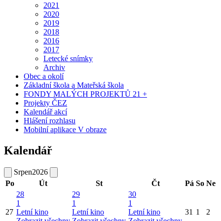
2021
2020
2019
2018
2016
2017
Letecké snímky
Archiv
Obec a okolí
Základní škola a Mateřská škola
FONDY MALÝCH PROJEKTŮ 21 +
Projekty ČEZ
Kalendář akcí
Hlášení rozhlasu
Mobilní aplikace V obraze
Kalendář
Srpen
2026
Po
Út
St
Čt
Pá
So
Ne
28
29
30
1
1
1
27
Letní kino
Letní kino
Letní kino
31
1
2
Zobrazit všechny
Zobrazit všechny
Zobrazit všechny