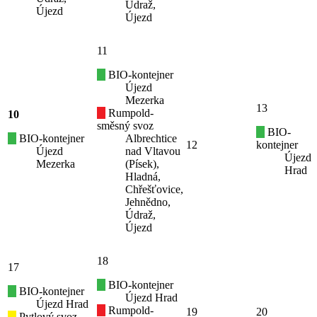
Údraž,
Újezd
Újezd
11
BIO-kontejner
Újezd
Mezerka
13
Rumpold-
10
směsný svoz
BIO-
BIO-kontejner
Albrechtice
12
kontejner
Újezd
nad Vltavou
Újezd
Mezerka
(Písek),
Hrad
Hladná,
Chřešťovice,
Jehnědno,
Údraž,
Újezd
18
17
BIO-kontejner
BIO-kontejner
Újezd Hrad
Újezd Hrad
Rumpold-
19
20
Pytlový svoz