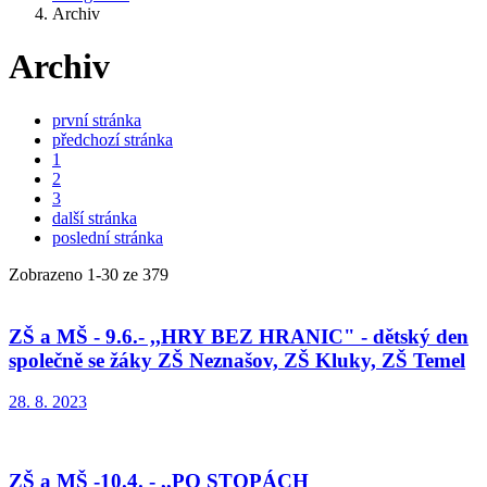
Archiv
Archiv
první stránka
předchozí stránka
1
2
3
další stránka
poslední stránka
Zobrazeno
1
-
30
ze 379
ZŠ a MŠ - 9.6.- ,,HRY BEZ HRANIC" - dětský den
společně se žáky ZŠ Neznašov, ZŠ Kluky, ZŠ Temel
28. 8. 2023
ZŠ a MŠ -10.4. - ,,PO STOPÁCH