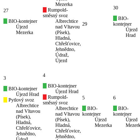
Mezerka
30
Rumpold-
27
směsný svoz
BIO-
BIO-kontejner
Albrechtice
29
kontejner
Újezd
nad Vltavou
Újezd
Mezerka
(Písek),
Hrad
Hladná,
Chřešťovice,
Jehnědno,
Údraž,
Újezd
4
3
BIO-kontejner
BIO-kontejner
Újezd Hrad
Újezd Hrad
Rumpold-
5
6
Pytlový svoz
směsný svoz
Albrechtice
Albrechtice
BIO-
BIO-
nad Vltavou
nad Vltavou
kontejner
kontejner
(Písek),
(Písek),
Újezd
Újezd
Hladná,
Hladná,
Mezerka
Mezer
Chřešťovice,
Chřešťovice,
Jehnědno,
Jehnědno,
Údraž,