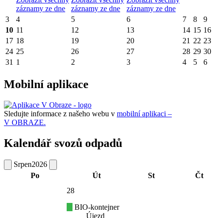
záznamy ze dne
záznamy ze dne
záznamy ze dne
3
4
5
6
7
8
9
10
11
12
13
14
15
16
17
18
19
20
21
22
23
24
25
26
27
28
29
30
31
1
2
3
4
5
6
Mobilní aplikace
Sledujte informace z našeho webu v
mobilní aplikaci –
V OBRAZE.
Kalendář svozů odpadů
Srpen
2026
Po
Út
St
Čt
28
BIO-kontejner
Újezd