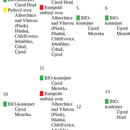
Újezd Hrad
Újezd Hrad
Rumpold-
5
6
Pytlový svoz
směsný svoz
Albrechtice
Albrechtice
BIO-
BIO-
nad Vltavou
nad Vltavou
kontejner
kontejner
(Písek),
(Písek),
Újezd
Újezd
Hladná,
Hladná,
Mezerka
Mezer
Chřešťovice,
Chřešťovice,
Jehnědno,
Jehnědno,
Údraž,
Údraž,
Újezd
Újezd
11
BIO-kontejner
Újezd
Mezerka
13
Rumpold-
10
směsný svoz
BIO-
BIO-kontejner
Albrechtice
12
kontejner
Újezd
nad Vltavou
Újezd
Mezerka
(Písek),
Hrad
Hladná,
Chřešťovice,