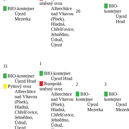
směsný svoz
BIO-
BIO-kontejner
Albrechtice
26
kontejner
Újezd
nad Vltavou
Újezd
Mezerka
(Písek),
Hrad
Hladná,
Chřešťovice,
Jehnědno,
Údraž,
Újezd
1
31
BIO-kontejner
BIO-kontejner
Újezd Hrad
Újezd Hrad
Rumpold-
2
3
Pytlový svoz
směsný svoz
Albrechtice
Albrechtice
BIO-
BIO-
nad Vltavou
nad Vltavou
kontejner
kontejner
(Písek),
(Písek),
Újezd
Újezd
Hladná,
Hladná,
Mezerka
Mezer
Chřešťovice,
Chřešťovice,
Jehnědno,
Jehnědno,
Údraž,
Údraž,
Újezd