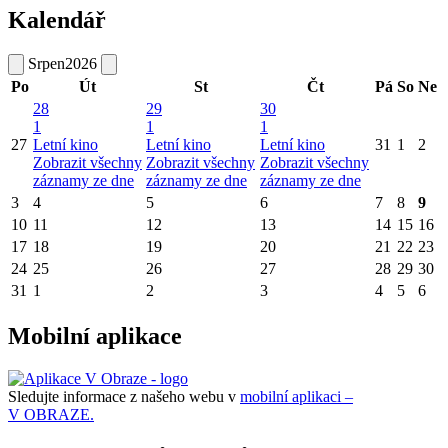
Kalendář
Srpen
2026
Po
Út
St
Čt
Pá
So
Ne
28
29
30
1
1
1
27
Letní kino
Letní kino
Letní kino
31
1
2
Zobrazit všechny
Zobrazit všechny
Zobrazit všechny
záznamy ze dne
záznamy ze dne
záznamy ze dne
3
4
5
6
7
8
9
10
11
12
13
14
15
16
17
18
19
20
21
22
23
24
25
26
27
28
29
30
31
1
2
3
4
5
6
Mobilní aplikace
Sledujte informace z našeho webu v
mobilní aplikaci –
V OBRAZE.