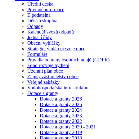
Úřední deska
Povinné informace
E podatelna
Dětská skupina
Odpady
Kalendář svozů odpadů
Jednací řády
Obecní vyhlášky
Strategický plán rozvoje obce
Formuláře
Pravidla ochrany osobních údajů (GDPR)
Fond rozvoje bydlení
Územní plán obce
Zápisy zastupitelstva obce
Veřejné zakázky
Vodohospodářská infrastruktura
Dotace a granty
Dotace a granty 2026
Dotace a granty 2025
Dotace a granty 2024
Dotace a granty 2023
Dotace a granty 2022
Dotace a granty 2020 - 2021
Dotace a granty 2019
Dotace a granty 2018