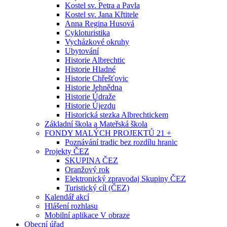
Kostel sv. Petra a Pavla
Kostel sv. Jana Křtitele
Anna Regina Husová
Cykloturistika
Vycházkové okruhy
Ubytování
Historie Albrechtic
Historie Hladné
Historie Chřešťovic
Historie Jehnědna
Historie Údraže
Historie Újezdu
Historická stezka Albrechtickem
Základní škola a Mateřská škola
FONDY MALÝCH PROJEKTŮ 21 +
Poznávání tradic bez rozdílu hranic
Projekty ČEZ
SKUPINA ČEZ
Oranžový rok
Elektronický zpravodaj Skupiny ČEZ
Turistický cíl (ČEZ)
Kalendář akcí
Hlášení rozhlasu
Mobilní aplikace V obraze
Obecní úřad