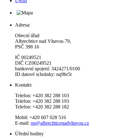
Újezd
Adresa:
Obecní úřad
Albrechtice nad Vltavou 79,
PSČ 398 16
IČ 00249521
DIČ CZ00249521
bankovní spojení: 3424271/0100
ID datové schránky: nq9br5t
Kontakt:
Telefon: +420 382 288 103
Telefon: +420 382 288 193
Telefon: +420 382 288 182
Mobil: +420 607 028 516
E-mail:
ou@albrechticenadvltavou.cz
Úřední hodiny