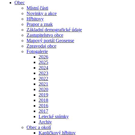
Obec
Místní části
Novinky a akce
Hřbitovy
Prapor a znak
Základní demografické údaje
Zastupitelstvo obce
Mapový portál Geosense
Zpravodaj obce
Fotogalerie
2026
2025
2024
2023
2022
2021
2020
2019
2018
2016
2017
Letecké snímky
Archiv
Obec a okolí
Kapličkový hřbitov