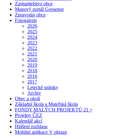
Zastupitelstvo obce
Mapový portál Geosense
Zpravodaj obce
Fotogalerie
2026
2025
2024
2023
2022
2021
2020
2019
2018
2016
2017
Letecké snímky
Archiv
Obec a okolí
Základní škola a Mateřská škola
FONDY MALÝCH PROJEKTŮ 21 +
Projekty ČEZ
Kalendář akcí
Hlášení rozhlasu
Mobilní aplikace V obraze