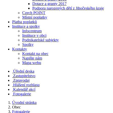
Dotace a granty 2017
Podpora narozených dětí z Jihočeského kraje
Czech POINT
Místní poplatky
Platba poplatků
Instituce a spolky
Infocentrum
Instituce v obci
Podnikatelské subjekty
Spolky
Kontakty
Kontakt na obec
Napište nám
Mapa webu
Úřední deska
Zastupitelstvo
Zpravodaj
Hlášení rozhlasu
Kalendář akcí
Fotogalerie
Úvodní stránka
Obec
Fotogalerie