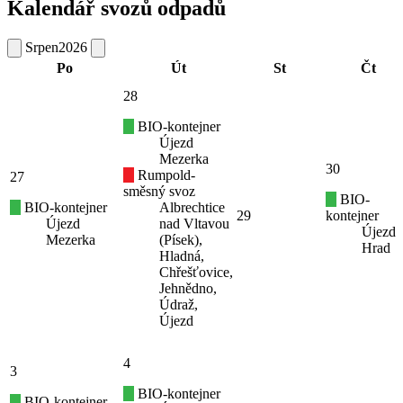
Kalendář svozů odpadů
Srpen
2026
Po
Út
St
Čt
28
BIO-kontejner
Újezd
Mezerka
30
Rumpold-
27
směsný svoz
BIO-
BIO-kontejner
Albrechtice
29
kontejner
Újezd
nad Vltavou
Újezd
Mezerka
(Písek),
Hrad
Hladná,
Chřešťovice,
Jehnědno,
Údraž,
Újezd
4
3
BIO-kontejner
BIO-kontejner