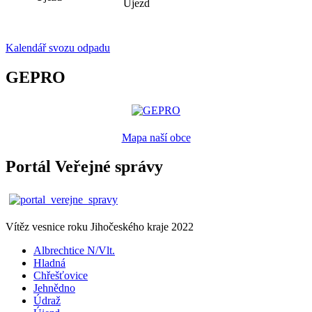
Újezd
Kalendář svozu odpadu
GEPRO
Mapa naší obce
Portál Veřejné správy
Vítěz vesnice roku Jihočeského kraje 2022
Albrechtice N/Vlt.
Hladná
Chřešťovice
Jehnědno
Údraž