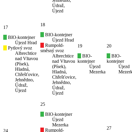
Jehnědno,
Údraž,
Újezd
18
17
BIO-kontejner
BIO-kontejner
Újezd Hrad
Újezd Hrad
Rumpold-
19
20
Pytlový svoz
směsný svoz
Albrechtice
Albrechtice
BIO-
BIO-
nad Vltavou
nad Vltavou
kontejner
kontejner
(Písek),
(Písek),
Újezd
Újezd
Hladná,
Hladná,
Mezerka
Mezer
Chřešťovice,
Chřešťovice,
Jehnědno,
Jehnědno,
Údraž,
Údraž,
Újezd
Újezd
25
BIO-kontejner
Újezd
Mezerka
27
Rumpold-
24