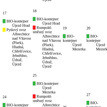
18
17
BIO-kontejner
BIO-kontejner
Újezd Hrad
Újezd Hrad
Rumpold-
19
20
Pytlový svoz
směsný svoz
Albrechtice
Albrechtice
BIO-
BIO-
nad Vltavou
nad Vltavou
kontejner
kontejner
(Písek),
(Písek),
Újezd
Újezd
Hladná,
Hladná,
Mezerka
Mezer
Chřešťovice,
Chřešťovice,
Jehnědno,
Jehnědno,
Údraž,
Údraž,
Újezd
Újezd
25
BIO-kontejner
Újezd
Mezerka
27
Rumpold-
24
směsný svoz
BIO-
BIO-kontejner
Albrechtice