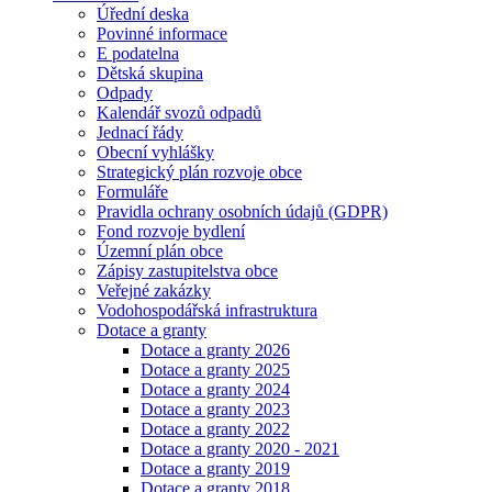
Úřední deska
Povinné informace
E podatelna
Dětská skupina
Odpady
Kalendář svozů odpadů
Jednací řády
Obecní vyhlášky
Strategický plán rozvoje obce
Formuláře
Pravidla ochrany osobních údajů (GDPR)
Fond rozvoje bydlení
Územní plán obce
Zápisy zastupitelstva obce
Veřejné zakázky
Vodohospodářská infrastruktura
Dotace a granty
Dotace a granty 2026
Dotace a granty 2025
Dotace a granty 2024
Dotace a granty 2023
Dotace a granty 2022
Dotace a granty 2020 - 2021
Dotace a granty 2019
Dotace a granty 2018