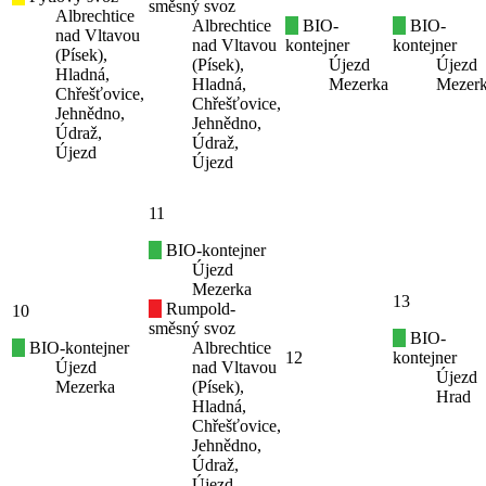
směsný svoz
Albrechtice
Albrechtice
BIO-
BIO-
nad Vltavou
nad Vltavou
kontejner
kontejner
(Písek),
(Písek),
Újezd
Újezd
Hladná,
Hladná,
Mezerka
Mezer
Chřešťovice,
Chřešťovice,
Jehnědno,
Jehnědno,
Údraž,
Údraž,
Újezd
Újezd
11
BIO-kontejner
Újezd
Mezerka
13
Rumpold-
10
směsný svoz
BIO-
BIO-kontejner
Albrechtice
12
kontejner
Újezd
nad Vltavou
Újezd
Mezerka
(Písek),
Hrad
Hladná,
Chřešťovice,
Jehnědno,
Údraž,
Újezd