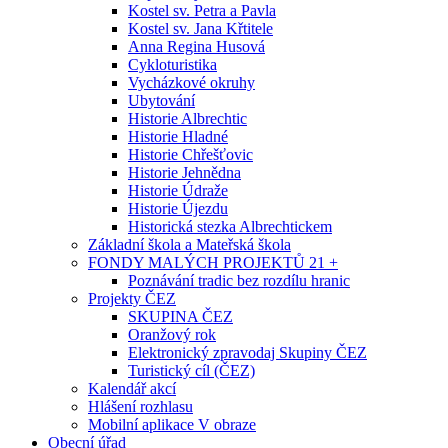
Kostel sv. Petra a Pavla
Kostel sv. Jana Křtitele
Anna Regina Husová
Cykloturistika
Vycházkové okruhy
Ubytování
Historie Albrechtic
Historie Hladné
Historie Chřešťovic
Historie Jehnědna
Historie Údraže
Historie Újezdu
Historická stezka Albrechtickem
Základní škola a Mateřská škola
FONDY MALÝCH PROJEKTŮ 21 +
Poznávání tradic bez rozdílu hranic
Projekty ČEZ
SKUPINA ČEZ
Oranžový rok
Elektronický zpravodaj Skupiny ČEZ
Turistický cíl (ČEZ)
Kalendář akcí
Hlášení rozhlasu
Mobilní aplikace V obraze
Obecní úřad