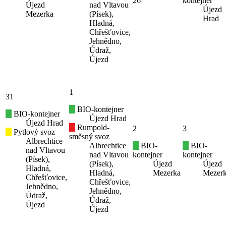
26
kontejner
Újezd
nad Vltavou
Újezd
Mezerka
(Písek),
Hrad
Hladná,
Chřešťovice,
Jehnědno,
Údraž,
Újezd
1
31
BIO-kontejner
BIO-kontejner
Újezd Hrad
Újezd Hrad
Rumpold-
2
3
Pytlový svoz
směsný svoz
Albrechtice
Albrechtice
BIO-
BIO-
nad Vltavou
nad Vltavou
kontejner
kontejner
(Písek),
(Písek),
Újezd
Újezd
Hladná,
Hladná,
Mezerka
Mezer
Chřešťovice,
Chřešťovice,
Jehnědno,
Jehnědno,
Údraž,
Údraž,
Újezd
Újezd