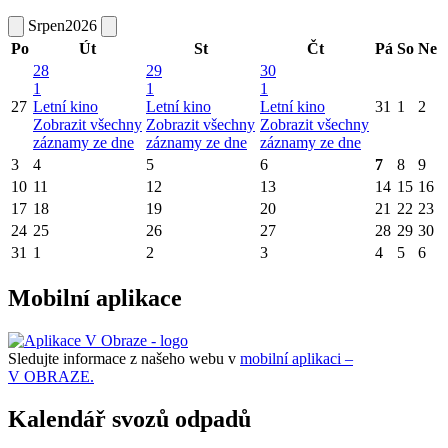
Srpen
2026
Po
Út
St
Čt
Pá
So
Ne
28
29
30
1
1
1
27
Letní kino
Letní kino
Letní kino
31
1
2
Zobrazit všechny
Zobrazit všechny
Zobrazit všechny
záznamy ze dne
záznamy ze dne
záznamy ze dne
3
4
5
6
7
8
9
10
11
12
13
14
15
16
17
18
19
20
21
22
23
24
25
26
27
28
29
30
31
1
2
3
4
5
6
Mobilní aplikace
Sledujte informace z našeho webu v
mobilní aplikaci –
V OBRAZE.
Kalendář svozů odpadů