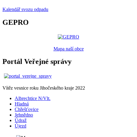
Kalendář svozu odpadu
GEPRO
Mapa naší obce
Portál Veřejné správy
Vítěz vesnice roku Jihočeského kraje 2022
Albrechtice N/Vlt.
Hladná
Chřešťovice
Jehnědno
Údraž
Újezd