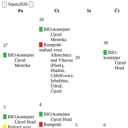
Srpen
2026
Po
Út
St
Čt
28
BIO-kontejner
Újezd
Mezerka
30
Rumpold-
27
směsný svoz
BIO-
BIO-kontejner
Albrechtice
29
kontejner
Újezd
nad Vltavou
Újezd
Mezerka
(Písek),
Hrad
Hladná,
Chřešťovice,
Jehnědno,
Údraž,
Újezd
4
3
BIO-kontejner
BIO-kontejner
Újezd Hrad
Újezd Hrad
Rumpold-
5
6
Pytlový svoz