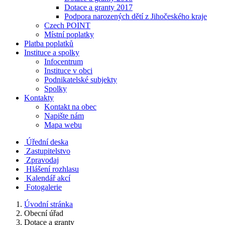
Dotace a granty 2017
Podpora narozených dětí z Jihočeského kraje
Czech POINT
Místní poplatky
Platba poplatků
Instituce a spolky
Infocentrum
Instituce v obci
Podnikatelské subjekty
Spolky
Kontakty
Kontakt na obec
Napište nám
Mapa webu
Úřední deska
Zastupitelstvo
Zpravodaj
Hlášení rozhlasu
Kalendář akcí
Fotogalerie
Úvodní stránka
Obecní úřad
Dotace a granty