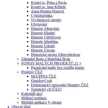
Kostel sv. Petra a Pavla
Kostel sv. Jana Křtitele
Anna Regina Husová
Cykloturistika
Vycházkové okruhy
Ubytování
Historie Albrechtic
Historie Hladné
Historie Chřešťovic
Historie Jehnědna
Historie Údraže
Historie Újezdu
Historická stezka Albrechtickem
Základní škola a Mateřská škola
FONDY MALÝCH PROJEKTŮ 21 +
Poznávání tradic bez rozdílu hranic
Projekty ČEZ
SKUPINA ČEZ
Oranžový rok
Elektronický zpravodaj Skupiny ČEZ
Turistický cíl (ČEZ)
Kalendář akcí
Hlášení rozhlasu
Mobilní aplikace V obraze
Obecní úřad