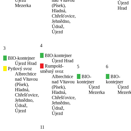
Újezd
nad Vltavou
Újezd
Mezerka
(Písek),
Hrad
Hladná,
Chřešťovice,
Jehnědno,
Údraž,
Újezd
4
3
BIO-kontejner
BIO-kontejner
Újezd Hrad
Újezd Hrad
Rumpold-
5
6
Pytlový svoz
směsný svoz
Albrechtice
Albrechtice
BIO-
BIO-
nad Vltavou
nad Vltavou
kontejner
kontejner
(Písek),
(Písek),
Újezd
Újezd
Hladná,
Hladná,
Mezerka
Mezer
Chřešťovice,
Chřešťovice,
Jehnědno,
Jehnědno,
Údraž,
Údraž,
Újezd
Újezd
11