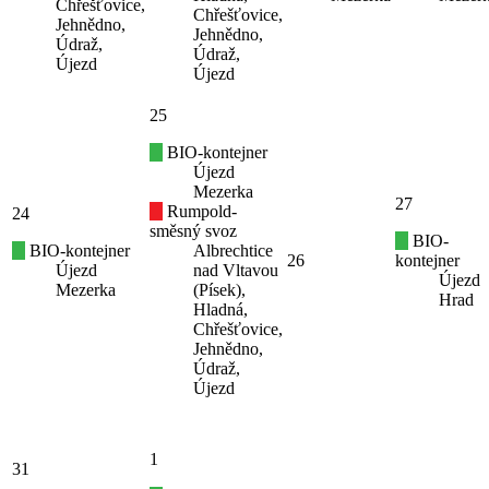
Chřešťovice,
Chřešťovice,
Jehnědno,
Jehnědno,
Údraž,
Údraž,
Újezd
Újezd
25
BIO-kontejner
Újezd
Mezerka
27
Rumpold-
24
směsný svoz
BIO-
BIO-kontejner
Albrechtice
26
kontejner
Újezd
nad Vltavou
Újezd
Mezerka
(Písek),
Hrad
Hladná,
Chřešťovice,
Jehnědno,
Údraž,
Újezd
1
31