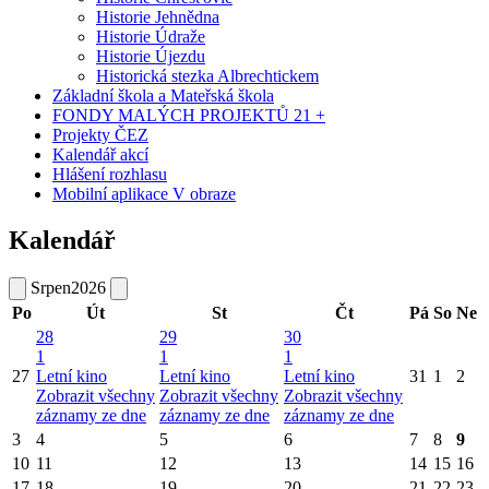
Historie Jehnědna
Historie Údraže
Historie Újezdu
Historická stezka Albrechtickem
Základní škola a Mateřská škola
FONDY MALÝCH PROJEKTŮ 21 +
Projekty ČEZ
Kalendář akcí
Hlášení rozhlasu
Mobilní aplikace V obraze
Kalendář
Srpen
2026
Po
Út
St
Čt
Pá
So
Ne
28
29
30
1
1
1
27
Letní kino
Letní kino
Letní kino
31
1
2
Zobrazit všechny
Zobrazit všechny
Zobrazit všechny
záznamy ze dne
záznamy ze dne
záznamy ze dne
3
4
5
6
7
8
9
10
11
12
13
14
15
16
17
18
19
20
21
22
23