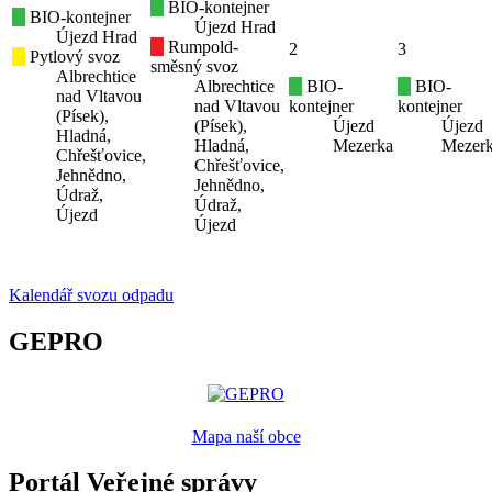
BIO-kontejner
BIO-kontejner
Újezd Hrad
Újezd Hrad
Rumpold-
2
3
Pytlový svoz
směsný svoz
Albrechtice
Albrechtice
BIO-
BIO-
nad Vltavou
nad Vltavou
kontejner
kontejner
(Písek),
(Písek),
Újezd
Újezd
Hladná,
Hladná,
Mezerka
Mezer
Chřešťovice,
Chřešťovice,
Jehnědno,
Jehnědno,
Údraž,
Údraž,
Újezd
Újezd
Kalendář svozu odpadu
GEPRO
Mapa naší obce
Portál Veřejné správy