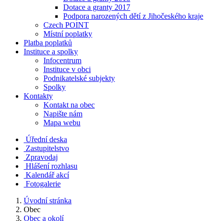
Dotace a granty 2017
Podpora narozených dětí z Jihočeského kraje
Czech POINT
Místní poplatky
Platba poplatků
Instituce a spolky
Infocentrum
Instituce v obci
Podnikatelské subjekty
Spolky
Kontakty
Kontakt na obec
Napište nám
Mapa webu
Úřední deska
Zastupitelstvo
Zpravodaj
Hlášení rozhlasu
Kalendář akcí
Fotogalerie
Úvodní stránka
Obec
Obec a okolí