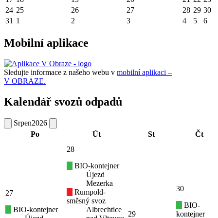
24
25
26
27
28
29
30
31
1
2
3
4
5
6
Mobilní aplikace
Sledujte informace z našeho webu v
mobilní aplikaci –
V OBRAZE.
Kalendář svozů odpadů
Srpen
2026
Po
Út
St
Čt
28
BIO-kontejner
Újezd
Mezerka
30
Rumpold-
27
směsný svoz
BIO-
BIO-kontejner
Albrechtice
29
kontejner