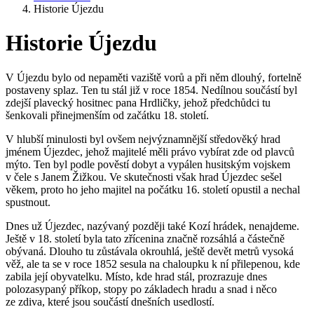
Historie Újezdu
Historie Újezdu
V Újezdu bylo od nepaměti vaziště vorů a při něm dlouhý, fortelně
postaveny splaz. Ten tu stál již v roce 1854. Nedílnou součástí byl
zdejší plavecký hositnec pana Hrdličky, jehož předchůdci tu
šenkovali přinejmenším od začátku 18. století.
V hlubší minulosti byl ovšem nejvýznamnější středověký hrad
jménem Újezdec, jehož majitelé měli právo vybírat zde od plavců
mýto. Ten byl podle pověstí dobyt a vypálen husitským vojskem
v čele s Janem Žižkou. Ve skutečnosti však hrad Újezdec sešel
věkem, proto ho jeho majitel na počátku 16. století opustil a nechal
spustnout.
Dnes už Újezdec, nazývaný později také Kozí hrádek, nenajdeme.
Ještě v 18. století byla tato zřícenina značně rozsáhlá a částečně
obývaná. Dlouho tu zůstávala okrouhlá, ještě devět metrů vysoká
věž, ale ta se v roce 1852 sesula na chaloupku k ní přilepenou, kde
zabila její obyvatelku. Místo, kde hrad stál, prozrazuje dnes
polozasypaný příkop, stopy po základech hradu a snad i něco
ze zdiva, které jsou součástí dnešních usedlostí.