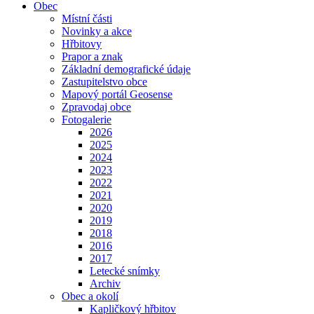
Obec
Místní části
Novinky a akce
Hřbitovy
Prapor a znak
Základní demografické údaje
Zastupitelstvo obce
Mapový portál Geosense
Zpravodaj obce
Fotogalerie
2026
2025
2024
2023
2022
2021
2020
2019
2018
2016
2017
Letecké snímky
Archiv
Obec a okolí
Kapličkový hřbitov