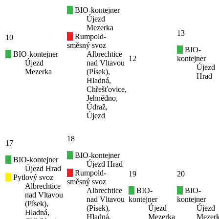
BIO-kontejner
Újezd
Mezerka
13
Rumpold-
10
směsný svoz
BIO-
BIO-kontejner
Albrechtice
12
kontejner
Újezd
nad Vltavou
Újezd
Mezerka
(Písek),
Hrad
Hladná,
Chřešťovice,
Jehnědno,
Údraž,
Újezd
18
17
BIO-kontejner
BIO-kontejner
Újezd Hrad
Újezd Hrad
Rumpold-
19
20
Pytlový svoz
směsný svoz
Albrechtice
Albrechtice
BIO-
BIO-
nad Vltavou
nad Vltavou
kontejner
kontejner
(Písek),
(Písek),
Újezd
Újezd
Hladná,
Hladná,
Mezerka
Mezer