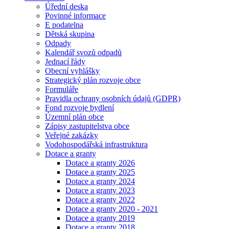
Úřední deska
Povinné informace
E podatelna
Dětská skupina
Odpady
Kalendář svozů odpadů
Jednací řády
Obecní vyhlášky
Strategický plán rozvoje obce
Formuláře
Pravidla ochrany osobních údajů (GDPR)
Fond rozvoje bydlení
Územní plán obce
Zápisy zastupitelstva obce
Veřejné zakázky
Vodohospodářská infrastruktura
Dotace a granty
Dotace a granty 2026
Dotace a granty 2025
Dotace a granty 2024
Dotace a granty 2023
Dotace a granty 2022
Dotace a granty 2020 - 2021
Dotace a granty 2019
Dotace a granty 2018