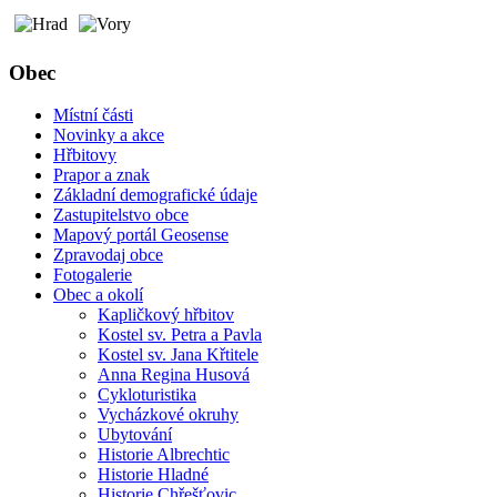
Obec
Místní části
Novinky a akce
Hřbitovy
Prapor a znak
Základní demografické údaje
Zastupitelstvo obce
Mapový portál Geosense
Zpravodaj obce
Fotogalerie
Obec a okolí
Kapličkový hřbitov
Kostel sv. Petra a Pavla
Kostel sv. Jana Křtitele
Anna Regina Husová
Cykloturistika
Vycházkové okruhy
Ubytování
Historie Albrechtic
Historie Hladné
Historie Chřešťovic