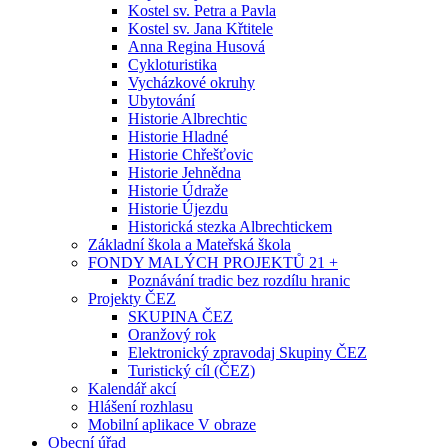
Kostel sv. Petra a Pavla
Kostel sv. Jana Křtitele
Anna Regina Husová
Cykloturistika
Vycházkové okruhy
Ubytování
Historie Albrechtic
Historie Hladné
Historie Chřešťovic
Historie Jehnědna
Historie Údraže
Historie Újezdu
Historická stezka Albrechtickem
Základní škola a Mateřská škola
FONDY MALÝCH PROJEKTŮ 21 +
Poznávání tradic bez rozdílu hranic
Projekty ČEZ
SKUPINA ČEZ
Oranžový rok
Elektronický zpravodaj Skupiny ČEZ
Turistický cíl (ČEZ)
Kalendář akcí
Hlášení rozhlasu
Mobilní aplikace V obraze
Obecní úřad