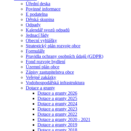
Úřední deska
Povinné informace
E podatelna
Dětská skupina
Odpady
Kalendář svozů odpadů
Jednací řády
Obecní vyhlášky
Strategický plán rozvoje obce
Formuláře
Pravidla ochrany osobních údajů (GDPR)
Fond rozvoje bydlení
Územní plán obce
Zápisy zastupitelstva obce
Veřejné zakázky
Vodohospodářská infrastruktura
Dotace a granty
Dotace a granty 2026
Dotace a granty 2025
Dotace a granty 2024
Dotace a granty 2023
Dotace a granty 2022
Dotace a granty 2020 - 2021
Dotace a granty 2019
Dotace a granty 2018