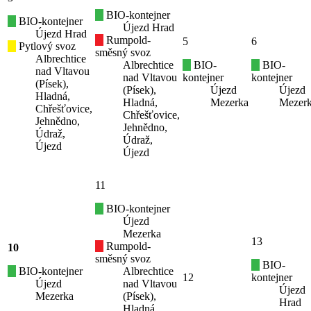
BIO-kontejner
BIO-kontejner
Újezd Hrad
Újezd Hrad
Rumpold-
5
6
Pytlový svoz
směsný svoz
Albrechtice
Albrechtice
BIO-
BIO-
nad Vltavou
nad Vltavou
kontejner
kontejner
(Písek),
(Písek),
Újezd
Újezd
Hladná,
Hladná,
Mezerka
Mezer
Chřešťovice,
Chřešťovice,
Jehnědno,
Jehnědno,
Údraž,
Údraž,
Újezd
Újezd
11
BIO-kontejner
Újezd
Mezerka
13
Rumpold-
10
směsný svoz
BIO-
BIO-kontejner
Albrechtice
12
kontejner
Újezd
nad Vltavou
Újezd
Mezerka
(Písek),
Hrad
Hladná,