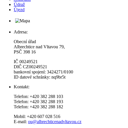
Údraž
Újezd
Adresa:
Obecní úřad
Albrechtice nad Vltavou 79,
PSČ 398 16
IČ 00249521
DIČ CZ00249521
bankovní spojení: 3424271/0100
ID datové schránky: nq9br5t
Kontakt:
Telefon: +420 382 288 103
Telefon: +420 382 288 193
Telefon: +420 382 288 182
Mobil: +420 607 028 516
E-mail:
ou@albrechticenadvltavou.cz