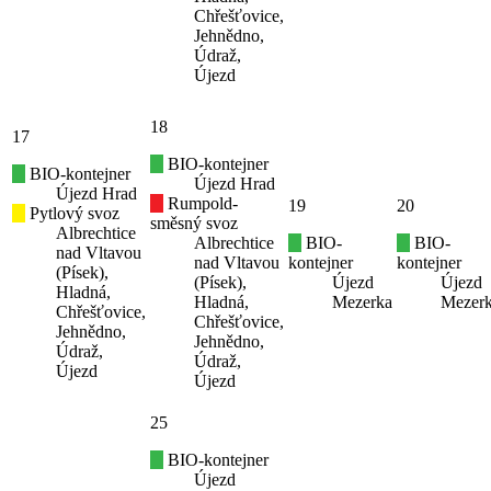
Chřešťovice,
Jehnědno,
Údraž,
Újezd
18
17
BIO-kontejner
BIO-kontejner
Újezd Hrad
Újezd Hrad
Rumpold-
19
20
Pytlový svoz
směsný svoz
Albrechtice
Albrechtice
BIO-
BIO-
nad Vltavou
nad Vltavou
kontejner
kontejner
(Písek),
(Písek),
Újezd
Újezd
Hladná,
Hladná,
Mezerka
Mezer
Chřešťovice,
Chřešťovice,
Jehnědno,
Jehnědno,
Údraž,
Údraž,
Újezd
Újezd
25
BIO-kontejner
Újezd