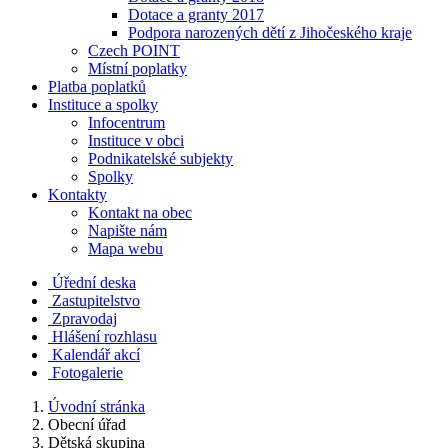
Dotace a granty 2017
Podpora narozených dětí z Jihočeského kraje
Czech POINT
Místní poplatky
Platba poplatků
Instituce a spolky
Infocentrum
Instituce v obci
Podnikatelské subjekty
Spolky
Kontakty
Kontakt na obec
Napište nám
Mapa webu
Úřední deska
Zastupitelstvo
Zpravodaj
Hlášení rozhlasu
Kalendář akcí
Fotogalerie
Úvodní stránka
Obecní úřad
Dětská skupina