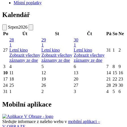
Místní poplatky
Kalendář
Srpen
2026
Po
Út
St
Čt
Pá
So
Ne
28
29
30
1
1
1
27
Letní kino
Letní kino
Letní kino
31
1
2
Zobrazit všechny
Zobrazit všechny
Zobrazit všechny
záznamy ze dne
záznamy ze dne
záznamy ze dne
3
4
5
6
7
8
9
10
11
12
13
14
15
16
17
18
19
20
21
22
23
24
25
26
27
28
29
30
31
1
2
3
4
5
6
Mobilní aplikace
Sledujte informace z našeho webu v
mobilní aplikaci –
V OBRAZE.