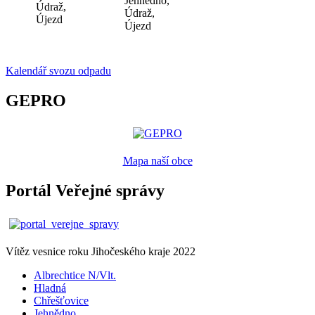
Jehnědno,
Údraž,
Údraž,
Újezd
Újezd
Kalendář svozu odpadu
GEPRO
Mapa naší obce
Portál Veřejné správy
Vítěz vesnice roku Jihočeského kraje 2022
Albrechtice N/Vlt.
Hladná
Chřešťovice
Jehnědno