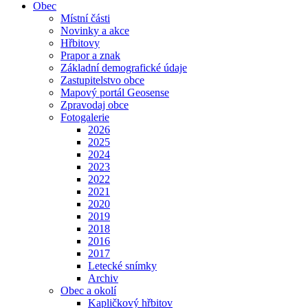
Obec
Místní části
Novinky a akce
Hřbitovy
Prapor a znak
Základní demografické údaje
Zastupitelstvo obce
Mapový portál Geosense
Zpravodaj obce
Fotogalerie
2026
2025
2024
2023
2022
2021
2020
2019
2018
2016
2017
Letecké snímky
Archiv
Obec a okolí
Kapličkový hřbitov