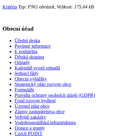
Kritéria
Typ: PNG obrázek, Velikost: 175.64 kB
Obecní úřad
Úřední deska
Povinné informace
E podatelna
Dětská skupina
Odpady
Kalendář svozů odpadů
Jednací řády
Obecní vyhlášky
Strategický plán rozvoje obce
Formuláře
Pravidla ochrany osobních údajů (GDPR)
Fond rozvoje bydlení
Územní plán obce
Zápisy zastupitelstva obce
Veřejné zakázky
Vodohospodářská infrastruktura
Dotace a granty
Czech POINT