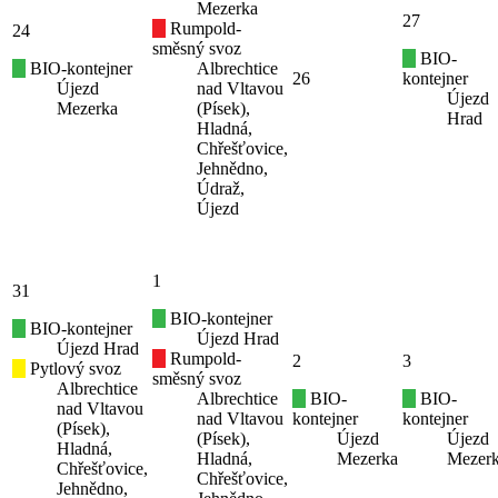
Mezerka
27
Rumpold-
24
směsný svoz
BIO-
BIO-kontejner
Albrechtice
26
kontejner
Újezd
nad Vltavou
Újezd
Mezerka
(Písek),
Hrad
Hladná,
Chřešťovice,
Jehnědno,
Údraž,
Újezd
1
31
BIO-kontejner
BIO-kontejner
Újezd Hrad
Újezd Hrad
Rumpold-
2
3
Pytlový svoz
směsný svoz
Albrechtice
Albrechtice
BIO-
BIO-
nad Vltavou
nad Vltavou
kontejner
kontejner
(Písek),
(Písek),
Újezd
Újezd
Hladná,
Hladná,
Mezerka
Mezer
Chřešťovice,
Chřešťovice,
Jehnědno,