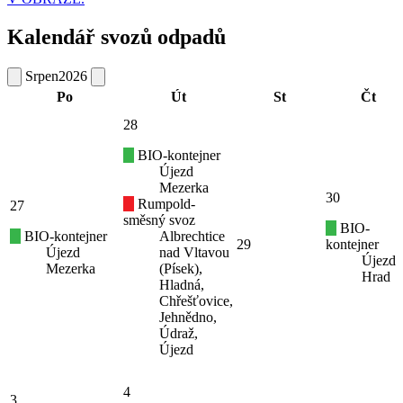
Kalendář svozů odpadů
Srpen
2026
Po
Út
St
Čt
28
BIO-kontejner
Újezd
Mezerka
30
Rumpold-
27
směsný svoz
BIO-
BIO-kontejner
Albrechtice
29
kontejner
Újezd
nad Vltavou
Újezd
Mezerka
(Písek),
Hrad
Hladná,
Chřešťovice,
Jehnědno,
Údraž,
Újezd
4
3