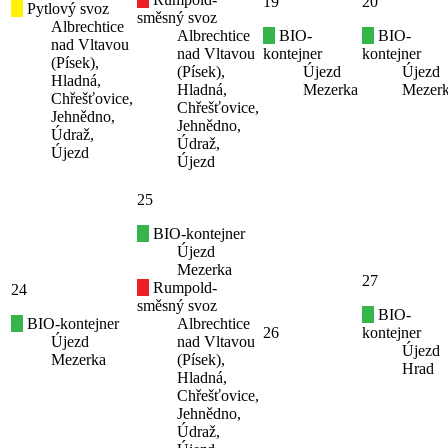
19
20
Pytlový svoz
směsný svoz
Albrechtice
Albrechtice
BIO-
BIO-
nad Vltavou
nad Vltavou
kontejner
kontejner
(Písek),
(Písek),
Újezd
Újezd
Hladná,
Hladná,
Mezerka
Mezer
Chřešťovice,
Chřešťovice,
Jehnědno,
Jehnědno,
Údraž,
Údraž,
Újezd
Újezd
25
BIO-kontejner
Újezd
Mezerka
27
Rumpold-
24
směsný svoz
BIO-
BIO-kontejner
Albrechtice
26
kontejner
Újezd
nad Vltavou
Újezd
Mezerka
(Písek),
Hrad
Hladná,
Chřešťovice,
Jehnědno,
Údraž,