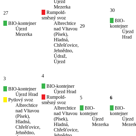
Újezd
Mezerka
30
Rumpold-
27
směsný svoz
BIO-
BIO-kontejner
Albrechtice
29
kontejner
Újezd
nad Vltavou
Újezd
Mezerka
(Písek),
Hrad
Hladná,
Chřešťovice,
Jehnědno,
Údraž,
Újezd
4
3
BIO-kontejner
BIO-kontejner
Újezd Hrad
Újezd Hrad
Rumpold-
5
6
Pytlový svoz
směsný svoz
Albrechtice
Albrechtice
BIO-
BIO-
nad Vltavou
nad Vltavou
kontejner
kontejner
(Písek),
(Písek),
Újezd
Újezd
Hladná,
Hladná,
Mezerka
Mezer
Chřešťovice,
Chřešťovice,
Jehnědno,
Jehnědno,