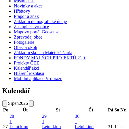
Místní části
Novinky a akce
Hřbitovy
Prapor a znak
Základní demografické údaje
Zastupitelstvo obce
Mapový portál Geosense
Zpravodaj obce
Fotogalerie
Obec a okolí
Základní škola a Mateřská škola
FONDY MALÝCH PROJEKTŮ 21 +
Projekty ČEZ
Kalendář akcí
Hlášení rozhlasu
Mobilní aplikace V obraze
Kalendář
Srpen
2026
Po
Út
St
Čt
Pá
So
Ne
28
29
30
1
1
1
27
Letní kino
Letní kino
Letní kino
31
1
2