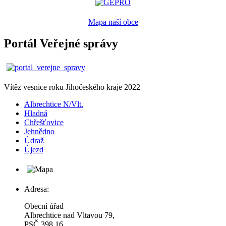
Mapa naší obce
Portál Veřejné správy
Vítěz vesnice roku Jihočeského kraje 2022
Albrechtice N/Vlt.
Hladná
Chřešťovice
Jehnědno
Údraž
Újezd
Adresa:
Obecní úřad
Albrechtice nad Vltavou 79,
PSČ 398 16