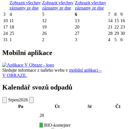
Zobrazit všechny
Zobrazit všechny
Zobrazit všechny
záznamy ze dne
záznamy ze dne
záznamy ze dne
3
4
5
6
7
8
9
10
11
12
13
14
15
16
17
18
19
20
21
22
23
24
25
26
27
28
29
30
31
1
2
3
4
5
6
Mobilní aplikace
Sledujte informace z našeho webu v
mobilní aplikaci –
V OBRAZE.
Kalendář svozů odpadů
Srpen
2026
Po
Út
St
Čt
28
BIO-kontejner