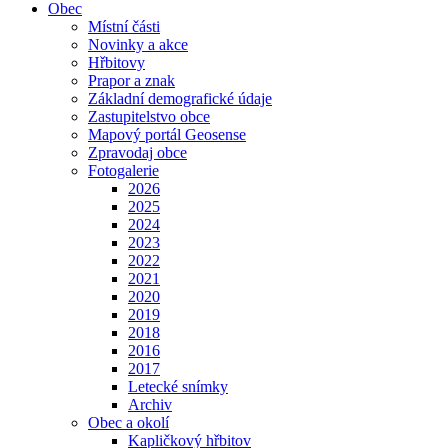
Obec
Místní části
Novinky a akce
Hřbitovy
Prapor a znak
Základní demografické údaje
Zastupitelstvo obce
Mapový portál Geosense
Zpravodaj obce
Fotogalerie
2026
2025
2024
2023
2022
2021
2020
2019
2018
2016
2017
Letecké snímky
Archiv
Obec a okolí
Kapličkový hřbitov