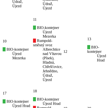
Údraž,
Údraž,
Újezd
Újezd
11
BIO-kontejner
Újezd
Mezerka
13
Rumpold-
10
směsný svoz
BIO-
BIO-kontejner
Albrechtice
12
kontejner
Újezd
nad Vltavou
Újezd
Mezerka
(Písek),
Hrad
Hladná,
Chřešťovice,
Jehnědno,
Údraž,
Újezd
18
17
BIO-kontejner
BIO-kontejner
Újezd Hrad
Újezd Hrad
Rumpold-