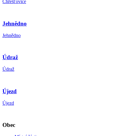
Chřešťovice
Jehnědno
Jehnědno
Údraž
Údraž
Újezd
Újezd
Obec