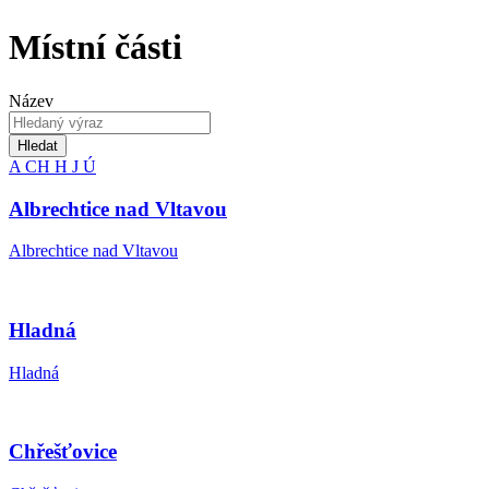
Místní části
Název
Hledat
A
CH
H
J
Ú
Albrechtice nad Vltavou
Albrechtice nad Vltavou
Hladná
Hladná
Chřešťovice