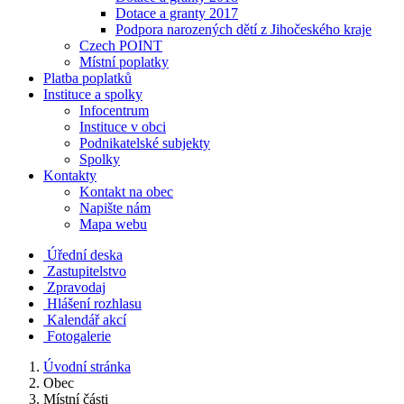
Dotace a granty 2017
Podpora narozených dětí z Jihočeského kraje
Czech POINT
Místní poplatky
Platba poplatků
Instituce a spolky
Infocentrum
Instituce v obci
Podnikatelské subjekty
Spolky
Kontakty
Kontakt na obec
Napište nám
Mapa webu
Úřední deska
Zastupitelstvo
Zpravodaj
Hlášení rozhlasu
Kalendář akcí
Fotogalerie
Úvodní stránka
Obec
Místní části