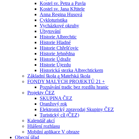
Kostel sv. Petra a Pavla
Kostel sv. Jana Křtitele
Anna Regina Husová
Cykloturistika
Vycházkové okruhy
Ubytování
Historie Albrechtic
Historie Hladné
Historie Chřešťovic
Historie Jehnědna
Historie Údraže
Historie Újezdu
Historická stezka Albrechtickem
Základní škola a Mateřská škola
FONDY MALÝCH PROJEKTŮ 21 +
Poznávání tradic bez rozdílu hranic
Projekty ČEZ
SKUPINA ČEZ
Oranžový rok
Elektronický zpravodaj Skupiny ČEZ
Turistický cíl (ČEZ)
Kalendář akcí
Hlášení rozhlasu
Mobilní aplikace V obraze
Obecní úřad