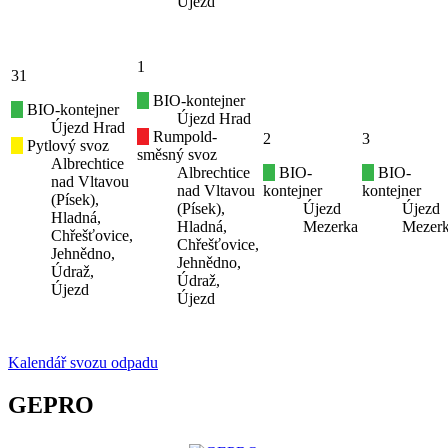
Újezd
1
31
BIO-kontejner
BIO-kontejner
Újezd Hrad
Újezd Hrad
Rumpold-
2
3
Pytlový svoz
směsný svoz
Albrechtice
Albrechtice
BIO-
BIO-
nad Vltavou
nad Vltavou
kontejner
kontejner
(Písek),
(Písek),
Újezd
Újezd
Hladná,
Hladná,
Mezerka
Mezer
Chřešťovice,
Chřešťovice,
Jehnědno,
Jehnědno,
Údraž,
Údraž,
Újezd
Újezd
Kalendář svozu odpadu
GEPRO