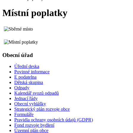
Místní poplatky
Obecní úřad
Úřední deska
Povinné informace
E podatelna
Dětská skupina
Odpady
Kalendář svozů odpadů
Jednací řády
Obecní vyhlášky
Strategický plán rozvoje obce
Formuláře
Pravidla ochrany osobních údajů (GDPR)
Fond rozvoje bydlení
Územní plán obce