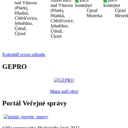
Albrechtice
BIO-
BIO-
nad Vltavou
nad Vltavou
kontejner
kontejner
(Písek),
(Písek),
Újezd
Újezd
Hladná,
Hladná,
Mezerka
Mezer
Chřešťovice,
Chřešťovice,
Jehnědno,
Jehnědno,
Údraž,
Údraž,
Újezd
Újezd
Kalendář svozu odpadu
GEPRO
Mapa naší obce
Portál Veřejné správy
Vítěz vesnice roku Jihočeského kraje 2022