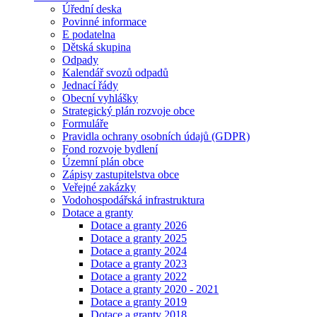
Úřední deska
Povinné informace
E podatelna
Dětská skupina
Odpady
Kalendář svozů odpadů
Jednací řády
Obecní vyhlášky
Strategický plán rozvoje obce
Formuláře
Pravidla ochrany osobních údajů (GDPR)
Fond rozvoje bydlení
Územní plán obce
Zápisy zastupitelstva obce
Veřejné zakázky
Vodohospodářská infrastruktura
Dotace a granty
Dotace a granty 2026
Dotace a granty 2025
Dotace a granty 2024
Dotace a granty 2023
Dotace a granty 2022
Dotace a granty 2020 - 2021
Dotace a granty 2019
Dotace a granty 2018