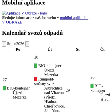
Mobilní aplikace
Sledujte informace z našeho webu v
mobilní aplikaci –
V OBRAZE.
Kalendář svozů odpadů
Srpen
2026
Po
Út
St
Čt
28
BIO-kontejner
Újezd
Mezerka
30
Rumpold-
27
směsný svoz
BIO-
BIO-kontejner
Albrechtice
29
kontejner
Újezd
nad Vltavou
Újezd
Mezerka
(Písek),
Hrad
Hladná,
Chřešťovice,
Jehnědno,