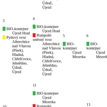
Údraž,
Újezd
4
3
BIO-kontejner
BIO-kontejner
Újezd Hrad
Újezd Hrad
Rumpold-
5
6
Pytlový svoz
směsný svoz
Albrechtice
Albrechtice
BIO-
BIO-
nad Vltavou
nad Vltavou
kontejner
kontejner
(Písek),
(Písek),
Újezd
Újezd
Hladná,
Hladná,
Mezerka
Mezer
Chřešťovice,
Chřešťovice,
Jehnědno,
Jehnědno,
Údraž,
Údraž,
Újezd
Újezd
11
BIO-kontejner
Újezd
Mezerka
13
Rumpold-
10