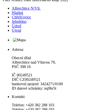
Albrechtice N/Vlt.
Hladná
Chřešťovice
Jehnědno
Údraž
Újezd
Adresa:
Obecní úřad
Albrechtice nad Vltavou 79,
PSČ 398 16
IČ 00249521
DIČ CZ00249521
bankovní spojení: 3424271/0100
ID datové schránky: nq9br5t
Kontakt:
Telefon: +420 382 288 103
Telefon: +420 382 288 193