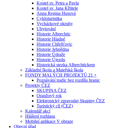
Kostel sv. Petra a Pavla
Kostel sv. Jana Křtitele
Anna Regina Husová
Cykloturistika
Vycházkové okruhy
Ubytování
Historie Albrechtic
Historie Hladné
Historie Chřešťovic
Historie Jehnědna
Historie Údraže
Historie Újezdu
Historická stezka Albrechtickem
Základní škola a Mateřská škola
FONDY MALÝCH PROJEKTŮ 21 +
Poznávání tradic bez rozdílu hranic
Projekty ČEZ
SKUPINA ČEZ
Oranžový rok
Elektronický zpravodaj Skupiny ČEZ
Turistický cíl (ČEZ)
Kalendář akcí
Hlášení rozhlasu
Mobilní aplikace V obraze
Obecní úřad