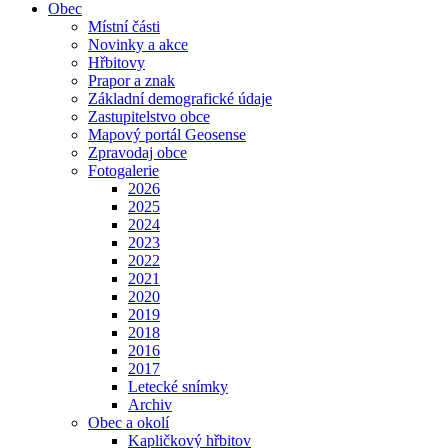
Obec
Místní části
Novinky a akce
Hřbitovy
Prapor a znak
Základní demografické údaje
Zastupitelstvo obce
Mapový portál Geosense
Zpravodaj obce
Fotogalerie
2026
2025
2024
2023
2022
2021
2020
2019
2018
2016
2017
Letecké snímky
Archiv
Obec a okolí
Kapličkový hřbitov