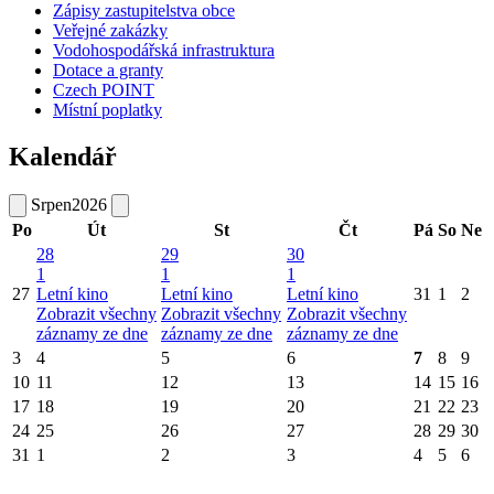
Zápisy zastupitelstva obce
Veřejné zakázky
Vodohospodářská infrastruktura
Dotace a granty
Czech POINT
Místní poplatky
Kalendář
Srpen
2026
Po
Út
St
Čt
Pá
So
Ne
28
29
30
1
1
1
27
Letní kino
Letní kino
Letní kino
31
1
2
Zobrazit všechny
Zobrazit všechny
Zobrazit všechny
záznamy ze dne
záznamy ze dne
záznamy ze dne
3
4
5
6
7
8
9
10
11
12
13
14
15
16
17
18
19
20
21
22
23
24
25
26
27
28
29
30
31
1
2
3
4
5
6