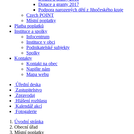
Dotace a granty 2017
Podpora narozených dětí z Jihočeského kraje
Czech POINT
Místní poplatky
Platba poplatků
Instituce a spolky
Infocentrum
Instituce v obci
Podnikatelské subjekty
Spolky
Kontakty
Kontakt na obec
Napište nám
Mapa webu
Úřední deska
Zastupitelstvo
Zpravodaj
Hlášení rozhlasu
Kalendář akcí
Fotogalerie
Úvodní stránka
Obecní úřad
Místní poplatky