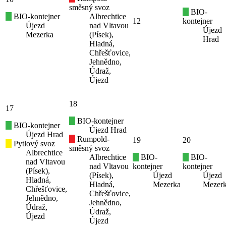
směsný svoz
BIO-
BIO-kontejner
Albrechtice
12
kontejner
Újezd
nad Vltavou
Újezd
Mezerka
(Písek),
Hrad
Hladná,
Chřešťovice,
Jehnědno,
Údraž,
Újezd
18
17
BIO-kontejner
BIO-kontejner
Újezd Hrad
Újezd Hrad
Rumpold-
19
20
Pytlový svoz
směsný svoz
Albrechtice
Albrechtice
BIO-
BIO-
nad Vltavou
nad Vltavou
kontejner
kontejner
(Písek),
(Písek),
Újezd
Újezd
Hladná,
Hladná,
Mezerka
Mezer
Chřešťovice,
Chřešťovice,
Jehnědno,
Jehnědno,
Údraž,
Údraž,
Újezd
Újezd