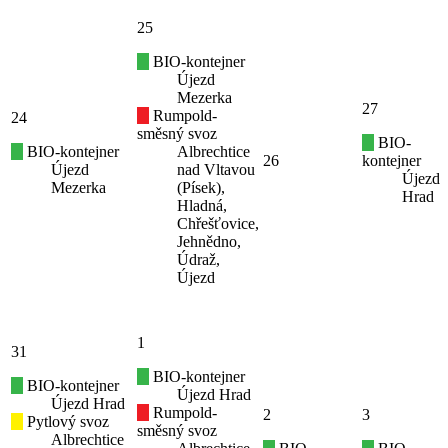
25
BIO-kontejner
Újezd
Mezerka
27
Rumpold-
24
směsný svoz
BIO-
BIO-kontejner
Albrechtice
26
kontejner
Újezd
nad Vltavou
Újezd
Mezerka
(Písek),
Hrad
Hladná,
Chřešťovice,
Jehnědno,
Údraž,
Újezd
1
31
BIO-kontejner
BIO-kontejner
Újezd Hrad
Újezd Hrad
Rumpold-
2
3
Pytlový svoz
směsný svoz
Albrechtice