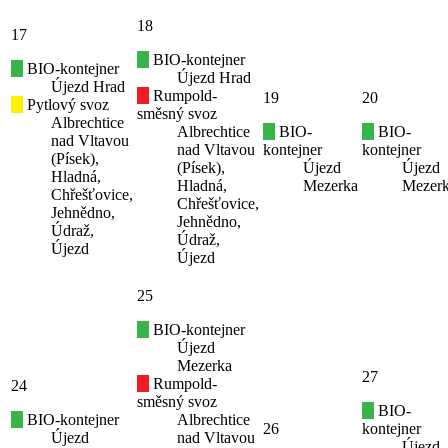
18
17
BIO-kontejner
BIO-kontejner
Újezd Hrad
Újezd Hrad
Rumpold-
19
20
Pytlový svoz
směsný svoz
Albrechtice
Albrechtice
BIO-
BIO-
nad Vltavou
nad Vltavou
kontejner
kontejner
(Písek),
(Písek),
Újezd
Újezd
Hladná,
Hladná,
Mezerka
Mezer
Chřešťovice,
Chřešťovice,
Jehnědno,
Jehnědno,
Údraž,
Údraž,
Újezd
Újezd
25
BIO-kontejner
Újezd
Mezerka
27
Rumpold-
24
směsný svoz
BIO-
BIO-kontejner
Albrechtice
26
kontejner
Újezd
nad Vltavou
Újezd