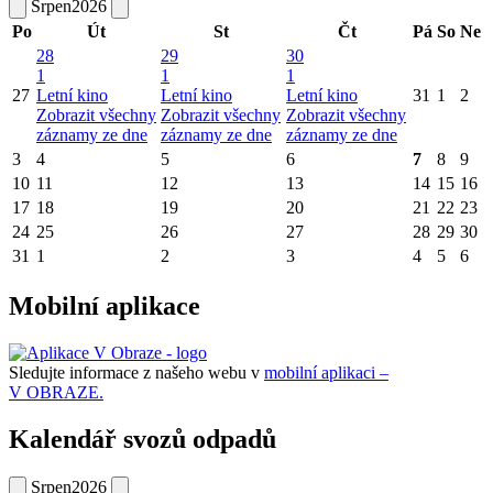
Srpen
2026
Po
Út
St
Čt
Pá
So
Ne
28
29
30
1
1
1
27
Letní kino
Letní kino
Letní kino
31
1
2
Zobrazit všechny
Zobrazit všechny
Zobrazit všechny
záznamy ze dne
záznamy ze dne
záznamy ze dne
3
4
5
6
7
8
9
10
11
12
13
14
15
16
17
18
19
20
21
22
23
24
25
26
27
28
29
30
31
1
2
3
4
5
6
Mobilní aplikace
Sledujte informace z našeho webu v
mobilní aplikaci –
V OBRAZE.
Kalendář svozů odpadů
Srpen
2026