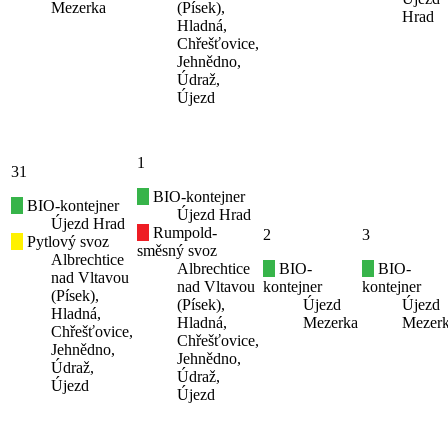
Mezerka
(Písek),
Hrad
Hladná,
Chřešťovice,
Jehnědno,
Údraž,
Újezd
1
31
BIO-kontejner
BIO-kontejner
Újezd Hrad
Újezd Hrad
Rumpold-
2
3
Pytlový svoz
směsný svoz
Albrechtice
Albrechtice
BIO-
BIO-
nad Vltavou
nad Vltavou
kontejner
kontejner
(Písek),
(Písek),
Újezd
Újezd
Hladná,
Hladná,
Mezerka
Mezer
Chřešťovice,
Chřešťovice,
Jehnědno,
Jehnědno,
Údraž,
Údraž,
Újezd
Újezd