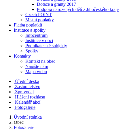
Dotace a granty 2017
Podpora narozených dětí z Jihočeského kraje
Czech POINT
Místní poplatky
Platba poplatků
Instituce a spolky
Infocentrum
Instituce v obci
Podnikatelské subjekty
Spolky
Kontakty
Kontakt na obec
Napište nám
Mapa webu
Úřední deska
Zastupitelstvo
Zpravodaj
Hlášení rozhlasu
Kalendář akcí
Fotogalerie
Úvodní stránka
Obec
Fotogalerie