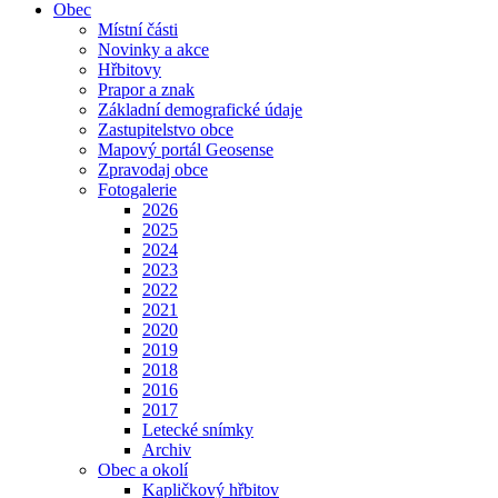
Obec
Místní části
Novinky a akce
Hřbitovy
Prapor a znak
Základní demografické údaje
Zastupitelstvo obce
Mapový portál Geosense
Zpravodaj obce
Fotogalerie
2026
2025
2024
2023
2022
2021
2020
2019
2018
2016
2017
Letecké snímky
Archiv
Obec a okolí
Kapličkový hřbitov