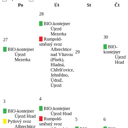
Po
Út
St
Čt
28
BIO-kontejner
Újezd
Mezerka
30
Rumpold-
27
směsný svoz
BIO-
BIO-kontejner
Albrechtice
29
kontejner
Újezd
nad Vltavou
Újezd
Mezerka
(Písek),
Hrad
Hladná,
Chřešťovice,
Jehnědno,
Údraž,
Újezd
4
3
BIO-kontejner
BIO-kontejner
Újezd Hrad
Újezd Hrad
Rumpold-
5
6
Pytlový svoz
směsný svoz
Albrechtice