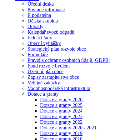
Úřední deska
Povinné informace
E podatelna
Dětská skupina
Odpady
Kalendář svozů odpadů
Jednací řády
Obecní vyhlášky
Strategický plán rozvoje obce
Formuláře
Pravidla ochrany osobních údajů (GDPR)
Fond rozvoje bydlení
Územní plán obce
Zápisy zastupitelstva obce
Veřejné zakázky
Vodohospodářská infrastruktura
Dotace a granty
Dotace a granty 2026
Dotace a granty 2025
Dotace a granty 2024
Dotace a granty 2023
Dotace a granty 2022
Dotace a granty 2020 - 2021
Dotace a granty 2019
Dotace a granty 2018