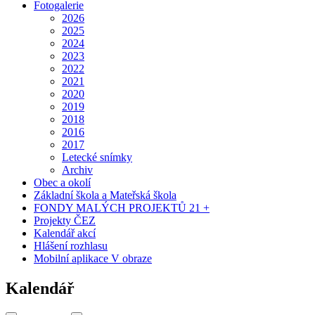
Fotogalerie
2026
2025
2024
2023
2022
2021
2020
2019
2018
2016
2017
Letecké snímky
Archiv
Obec a okolí
Základní škola a Mateřská škola
FONDY MALÝCH PROJEKTŮ 21 +
Projekty ČEZ
Kalendář akcí
Hlášení rozhlasu
Mobilní aplikace V obraze
Kalendář