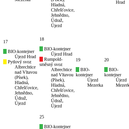
Hrad
Hladná,
Chřešťovice,
Jehnědno,
Údraž,
Újezd
18
17
BIO-kontejner
BIO-kontejner
Újezd Hrad
Újezd Hrad
Rumpold-
19
20
Pytlový svoz
směsný svoz
Albrechtice
Albrechtice
BIO-
BIO-
nad Vltavou
nad Vltavou
kontejner
kontejner
(Písek),
(Písek),
Újezd
Újezd
Hladná,
Hladná,
Mezerka
Mezer
Chřešťovice,
Chřešťovice,
Jehnědno,
Jehnědno,
Údraž,
Údraž,
Újezd
Újezd
25
BIO-kontejner