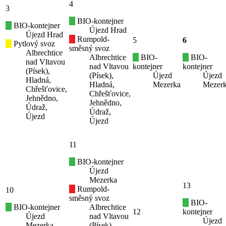
4
3
BIO-kontejner
BIO-kontejner
Újezd Hrad
Újezd Hrad
Rumpold-
5
6
Pytlový svoz
směsný svoz
Albrechtice
Albrechtice
BIO-
BIO-
nad Vltavou
nad Vltavou
kontejner
kontejner
(Písek),
(Písek),
Újezd
Újezd
Hladná,
Hladná,
Mezerka
Mezer
Chřešťovice,
Chřešťovice,
Jehnědno,
Jehnědno,
Údraž,
Údraž,
Újezd
Újezd
11
BIO-kontejner
Újezd
Mezerka
13
Rumpold-
10
směsný svoz
BIO-
BIO-kontejner
Albrechtice
12
kontejner
Újezd
nad Vltavou
Újezd
Mezerka
(Písek),