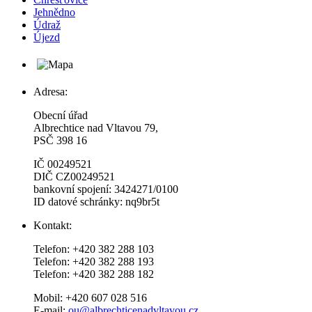
Jehnědno
Údraž
Újezd
Adresa:
Obecní úřad
Albrechtice nad Vltavou 79,
PSČ 398 16
IČ 00249521
DIČ CZ00249521
bankovní spojení: 3424271/0100
ID datové schránky: nq9br5t
Kontakt:
Telefon: +420 382 288 103
Telefon: +420 382 288 193
Telefon: +420 382 288 182
Mobil: +420 607 028 516
E-mail:
ou@albrechticenadvltavou.cz