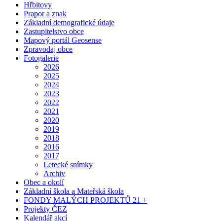
Hřbitovy
Prapor a znak
Základní demografické údaje
Zastupitelstvo obce
Mapový portál Geosense
Zpravodaj obce
Fotogalerie
2026
2025
2024
2023
2022
2021
2020
2019
2018
2016
2017
Letecké snímky
Archiv
Obec a okolí
Základní škola a Mateřská škola
FONDY MALÝCH PROJEKTŮ 21 +
Projekty ČEZ
Kalendář akcí