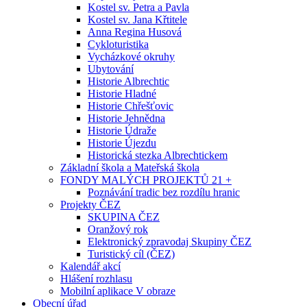
Kostel sv. Petra a Pavla
Kostel sv. Jana Křtitele
Anna Regina Husová
Cykloturistika
Vycházkové okruhy
Ubytování
Historie Albrechtic
Historie Hladné
Historie Chřešťovic
Historie Jehnědna
Historie Údraže
Historie Újezdu
Historická stezka Albrechtickem
Základní škola a Mateřská škola
FONDY MALÝCH PROJEKTŮ 21 +
Poznávání tradic bez rozdílu hranic
Projekty ČEZ
SKUPINA ČEZ
Oranžový rok
Elektronický zpravodaj Skupiny ČEZ
Turistický cíl (ČEZ)
Kalendář akcí
Hlášení rozhlasu
Mobilní aplikace V obraze
Obecní úřad