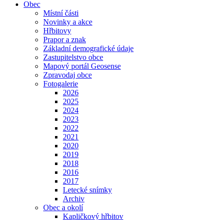
Obec
Místní části
Novinky a akce
Hřbitovy
Prapor a znak
Základní demografické údaje
Zastupitelstvo obce
Mapový portál Geosense
Zpravodaj obce
Fotogalerie
2026
2025
2024
2023
2022
2021
2020
2019
2018
2016
2017
Letecké snímky
Archiv
Obec a okolí
Kapličkový hřbitov