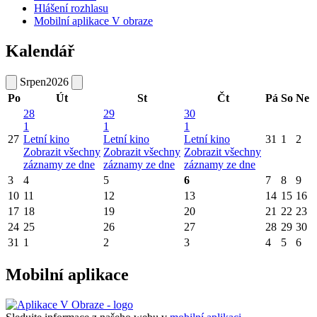
Hlášení rozhlasu
Mobilní aplikace V obraze
Kalendář
Srpen
2026
Po
Út
St
Čt
Pá
So
Ne
28
29
30
1
1
1
27
Letní kino
Letní kino
Letní kino
31
1
2
Zobrazit všechny
Zobrazit všechny
Zobrazit všechny
záznamy ze dne
záznamy ze dne
záznamy ze dne
3
4
5
6
7
8
9
10
11
12
13
14
15
16
17
18
19
20
21
22
23
24
25
26
27
28
29
30
31
1
2
3
4
5
6
Mobilní aplikace