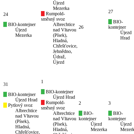
Újezd
Mezerka
27
Rumpold-
24
směsný svoz
BIO-
BIO-kontejner
Albrechtice
26
kontejner
Újezd
nad Vltavou
Újezd
Mezerka
(Písek),
Hrad
Hladná,
Chřešťovice,
Jehnědno,
Údraž,
Újezd
1
31
BIO-kontejner
BIO-kontejner
Újezd Hrad
Újezd Hrad
Rumpold-
2
3
Pytlový svoz
směsný svoz
Albrechtice
Albrechtice
BIO-
BIO-
nad Vltavou
nad Vltavou
kontejner
kontejner
(Písek),
(Písek),
Újezd
Újezd
Hladná,
Hladná,
Mezerka
Mezer
Chřešťovice,