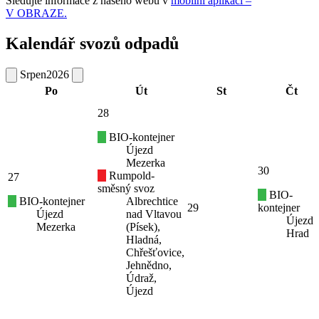
Sledujte informace z našeho webu v
mobilní aplikaci –
V OBRAZE.
Kalendář svozů odpadů
Srpen
2026
Po
Út
St
Čt
28
BIO-kontejner
Újezd
Mezerka
30
Rumpold-
27
směsný svoz
BIO-
BIO-kontejner
Albrechtice
29
kontejner
Újezd
nad Vltavou
Újezd
Mezerka
(Písek),
Hrad
Hladná,
Chřešťovice,
Jehnědno,
Údraž,
Újezd