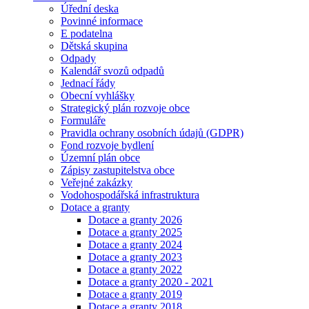
Úřední deska
Povinné informace
E podatelna
Dětská skupina
Odpady
Kalendář svozů odpadů
Jednací řády
Obecní vyhlášky
Strategický plán rozvoje obce
Formuláře
Pravidla ochrany osobních údajů (GDPR)
Fond rozvoje bydlení
Územní plán obce
Zápisy zastupitelstva obce
Veřejné zakázky
Vodohospodářská infrastruktura
Dotace a granty
Dotace a granty 2026
Dotace a granty 2025
Dotace a granty 2024
Dotace a granty 2023
Dotace a granty 2022
Dotace a granty 2020 - 2021
Dotace a granty 2019
Dotace a granty 2018