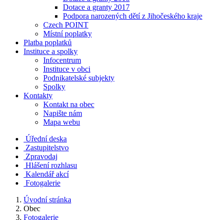
Dotace a granty 2017
Podpora narozených dětí z Jihočeského kraje
Czech POINT
Místní poplatky
Platba poplatků
Instituce a spolky
Infocentrum
Instituce v obci
Podnikatelské subjekty
Spolky
Kontakty
Kontakt na obec
Napište nám
Mapa webu
Úřední deska
Zastupitelstvo
Zpravodaj
Hlášení rozhlasu
Kalendář akcí
Fotogalerie
Úvodní stránka
Obec
Fotogalerie