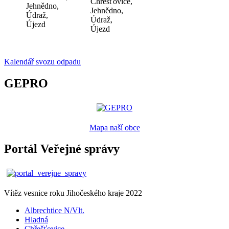
Chřešťovice,
Jehnědno,
Jehnědno,
Údraž,
Údraž,
Újezd
Újezd
Kalendář svozu odpadu
GEPRO
Mapa naší obce
Portál Veřejné správy
Vítěz vesnice roku Jihočeského kraje 2022
Albrechtice N/Vlt.
Hladná
Chřešťovice