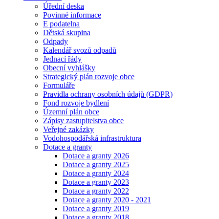
Úřední deska
Povinné informace
E podatelna
Dětská skupina
Odpady
Kalendář svozů odpadů
Jednací řády
Obecní vyhlášky
Strategický plán rozvoje obce
Formuláře
Pravidla ochrany osobních údajů (GDPR)
Fond rozvoje bydlení
Územní plán obce
Zápisy zastupitelstva obce
Veřejné zakázky
Vodohospodářská infrastruktura
Dotace a granty
Dotace a granty 2026
Dotace a granty 2025
Dotace a granty 2024
Dotace a granty 2023
Dotace a granty 2022
Dotace a granty 2020 - 2021
Dotace a granty 2019
Dotace a granty 2018