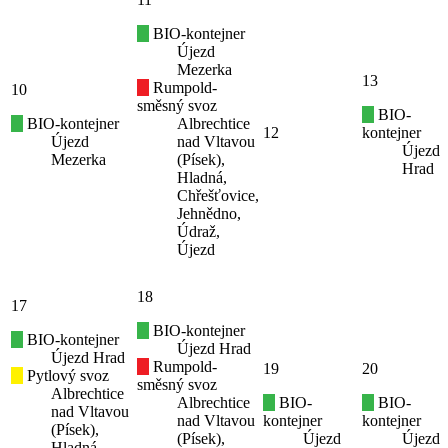
BIO-kontejner
Újezd
Mezerka
13
Rumpold-
10
směsný svoz
BIO-
BIO-kontejner
Albrechtice
12
kontejner
Újezd
nad Vltavou
Újezd
Mezerka
(Písek),
Hrad
Hladná,
Chřešťovice,
Jehnědno,
Údraž,
Újezd
18
17
BIO-kontejner
BIO-kontejner
Újezd Hrad
Újezd Hrad
Rumpold-
19
20
Pytlový svoz
směsný svoz
Albrechtice
Albrechtice
BIO-
BIO-
nad Vltavou
nad Vltavou
kontejner
kontejner
(Písek),
(Písek),
Újezd
Újezd
Hladná,