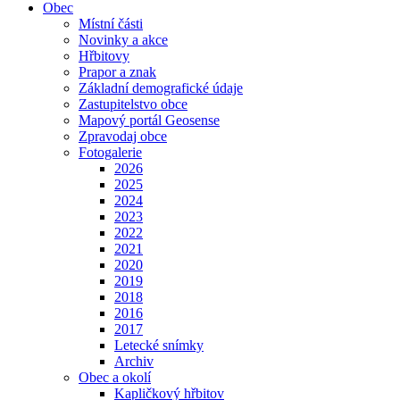
Obec
Místní části
Novinky a akce
Hřbitovy
Prapor a znak
Základní demografické údaje
Zastupitelstvo obce
Mapový portál Geosense
Zpravodaj obce
Fotogalerie
2026
2025
2024
2023
2022
2021
2020
2019
2018
2016
2017
Letecké snímky
Archiv
Obec a okolí
Kapličkový hřbitov