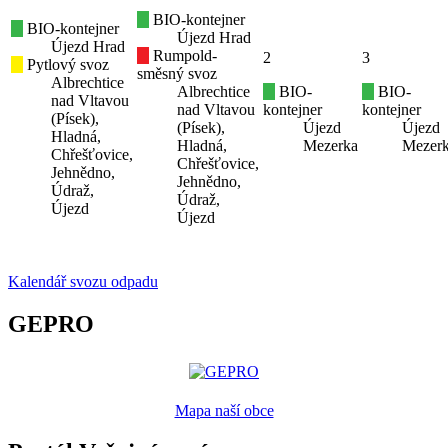
BIO-kontejner
BIO-kontejner
Újezd Hrad
Újezd Hrad
Rumpold-
2
3
Pytlový svoz
směsný svoz
Albrechtice
Albrechtice
BIO-
BIO-
nad Vltavou
nad Vltavou
kontejner
kontejner
(Písek),
(Písek),
Újezd
Újezd
Hladná,
Hladná,
Mezerka
Mezer
Chřešťovice,
Chřešťovice,
Jehnědno,
Jehnědno,
Údraž,
Údraž,
Újezd
Újezd
Kalendář svozu odpadu
GEPRO
Mapa naší obce