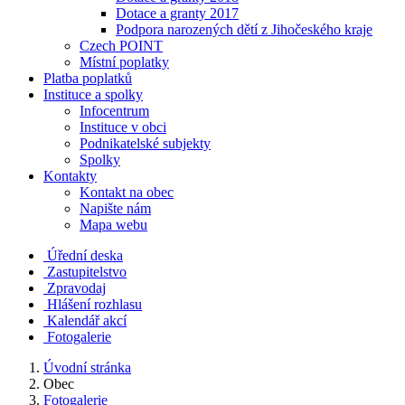
Dotace a granty 2017
Podpora narozených dětí z Jihočeského kraje
Czech POINT
Místní poplatky
Platba poplatků
Instituce a spolky
Infocentrum
Instituce v obci
Podnikatelské subjekty
Spolky
Kontakty
Kontakt na obec
Napište nám
Mapa webu
Úřední deska
Zastupitelstvo
Zpravodaj
Hlášení rozhlasu
Kalendář akcí
Fotogalerie
Úvodní stránka
Obec
Fotogalerie