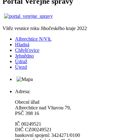
Portál Veřejné správy
Vítěz vesnice roku Jihočeského kraje 2022
Albrechtice N/Vlt.
Hladná
Chřešťovice
Jehnědno
Údraž
Újezd
Adresa:
Obecní úřad
Albrechtice nad Vltavou 79,
PSČ 398 16
IČ 00249521
DIČ CZ00249521
bankovní spojení: 3424271/0100