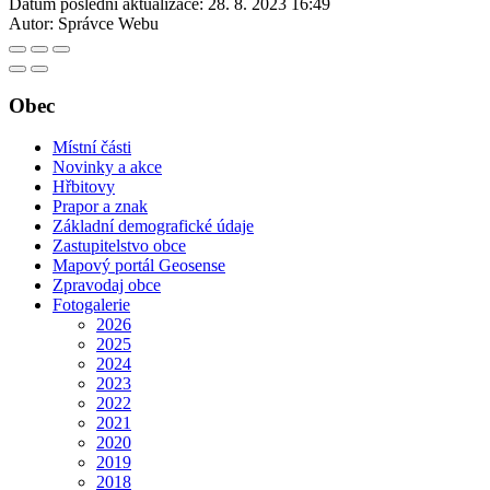
Datum poslední aktualizace:
28. 8. 2023 16:49
Autor:
Správce Webu
Obec
Místní části
Novinky a akce
Hřbitovy
Prapor a znak
Základní demografické údaje
Zastupitelstvo obce
Mapový portál Geosense
Zpravodaj obce
Fotogalerie
2026
2025
2024
2023
2022
2021
2020
2019
2018