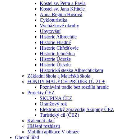
Kostel sv. Petra a Pavla
Kostel sv. Jana Křtitele
Anna Regina Husová
Cykloturistika
Vycházkové okruhy
Ubytování
Historie Albrechtic
Historie Hladné
Historie Chřešťovic
Historie Jehnědna
Historie Údraže
Historie Újezdu
Historická stezka Albrechtickem
Základní škola a Mateřská škola
FONDY MALÝCH PROJEKTŮ 21 +
Poznávání tradic bez rozdílu hranic
Projekty ČEZ
SKUPINA ČEZ
Oranžový rok
Elektronický zpravodaj Skupiny ČEZ
Turistický cíl (ČEZ)
Kalendář akcí
Hlášení rozhlasu
Mobilní aplikace V obraze
Obecní úřad