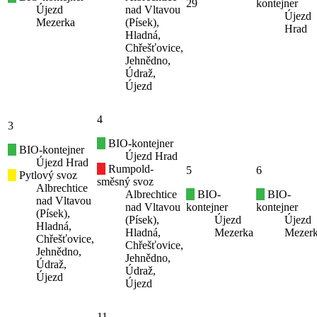
29
kontejner
Újezd
nad Vltavou
Újezd
Mezerka
(Písek),
Hrad
Hladná,
Chřešťovice,
Jehnědno,
Údraž,
Újezd
4
3
BIO-kontejner
BIO-kontejner
Újezd Hrad
Újezd Hrad
Rumpold-
5
6
Pytlový svoz
směsný svoz
Albrechtice
Albrechtice
BIO-
BIO-
nad Vltavou
nad Vltavou
kontejner
kontejner
(Písek),
(Písek),
Újezd
Újezd
Hladná,
Hladná,
Mezerka
Mezer
Chřešťovice,
Chřešťovice,
Jehnědno,
Jehnědno,
Údraž,
Údraž,
Újezd
Újezd
11