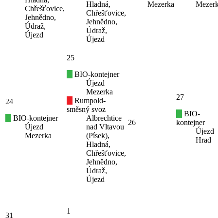
Hladná,
Mezerka
Mezer
Chřešťovice,
Chřešťovice,
Jehnědno,
Jehnědno,
Údraž,
Údraž,
Újezd
Újezd
25
BIO-kontejner
Újezd
Mezerka
27
Rumpold-
24
směsný svoz
BIO-
BIO-kontejner
Albrechtice
26
kontejner
Újezd
nad Vltavou
Újezd
Mezerka
(Písek),
Hrad
Hladná,
Chřešťovice,
Jehnědno,
Údraž,
Újezd
1
31