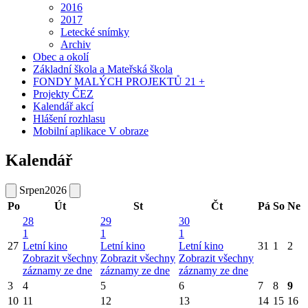
2016
2017
Letecké snímky
Archiv
Obec a okolí
Základní škola a Mateřská škola
FONDY MALÝCH PROJEKTŮ 21 +
Projekty ČEZ
Kalendář akcí
Hlášení rozhlasu
Mobilní aplikace V obraze
Kalendář
Srpen
2026
Po
Út
St
Čt
Pá
So
Ne
28
29
30
1
1
1
27
Letní kino
Letní kino
Letní kino
31
1
2
Zobrazit všechny
Zobrazit všechny
Zobrazit všechny
záznamy ze dne
záznamy ze dne
záznamy ze dne
3
4
5
6
7
8
9
10
11
12
13
14
15
16