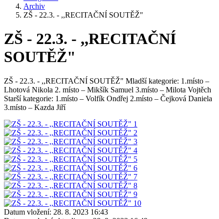
Archiv
ZŠ - 22.3. - ,,RECITAČNÍ SOUTĚŽ"
ZŠ - 22.3. - ,,RECITAČNÍ
SOUTĚŽ"
ZŠ - 22.3. - ,,RECITAČNÍ SOUTĚŽ" Mladší kategorie: 1.místo –
Lhotová Nikola 2. místo – Mikšík Samuel 3.místo – Milota Vojtěch
Starší kategorie: 1.místo – Volfík Ondřej 2.místo – Čejková Daniela
3.místo – Kazda Jiří
Datum vložení:
28. 8. 2023 16:43