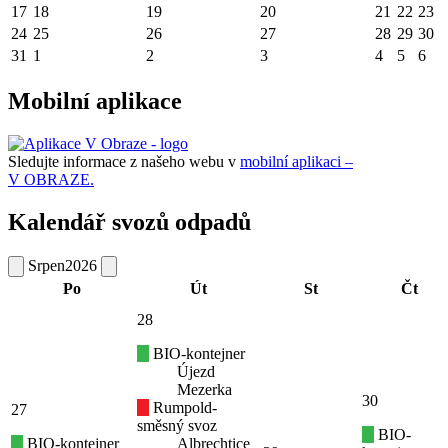
17
18
19
20
21
22
23
24
25
26
27
28
29
30
31
1
2
3
4
5
6
Mobilní aplikace
Sledujte informace z našeho webu v
mobilní aplikaci –
V OBRAZE.
Kalendář svozů odpadů
Srpen
2026
Po
Út
St
Čt
28
BIO-kontejner
Újezd
Mezerka
30
Rumpold-
27
směsný svoz
BIO-
BIO-kontejner
Albrechtice