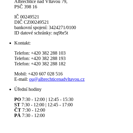
Albrechtice nad Vltavou 79,
PSČ 398 16
IČ 00249521
DIČ CZ00249521
bankovní spojení: 3424271/0100
ID datové schránky: nq9br5t
Kontakt:
Telefon: +420 382 288 103
Telefon: +420 382 288 193
Telefon: +420 382 288 182
Mobil: +420 607 028 516
E-mail:
ou@albrechticenadvltavou.cz
Úřední hodiny
PO
7:30 - 12:00 | 12:45 - 15:30
ST
7:30 - 12:00 | 12:45 - 17:00
ČT
7:30 - 12:00
PÁ
7:30 - 12:00