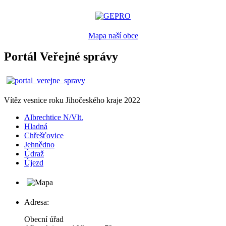
Mapa naší obce
Portál Veřejné správy
Vítěz vesnice roku Jihočeského kraje 2022
Albrechtice N/Vlt.
Hladná
Chřešťovice
Jehnědno
Údraž
Újezd
Adresa:
Obecní úřad