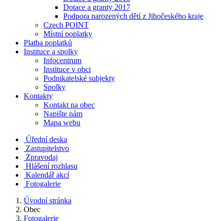
Dotace a granty 2017
Podpora narozených dětí z Jihočeského kraje
Czech POINT
Místní poplatky
Platba poplatků
Instituce a spolky
Infocentrum
Instituce v obci
Podnikatelské subjekty
Spolky
Kontakty
Kontakt na obec
Napište nám
Mapa webu
Úřední deska
Zastupitelstvo
Zpravodaj
Hlášení rozhlasu
Kalendář akcí
Fotogalerie
Úvodní stránka
Obec
Fotogalerie