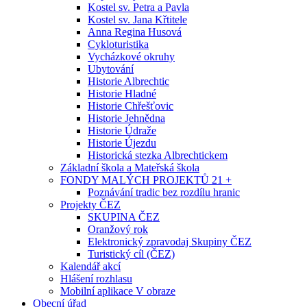
Kostel sv. Petra a Pavla
Kostel sv. Jana Křtitele
Anna Regina Husová
Cykloturistika
Vycházkové okruhy
Ubytování
Historie Albrechtic
Historie Hladné
Historie Chřešťovic
Historie Jehnědna
Historie Údraže
Historie Újezdu
Historická stezka Albrechtickem
Základní škola a Mateřská škola
FONDY MALÝCH PROJEKTŮ 21 +
Poznávání tradic bez rozdílu hranic
Projekty ČEZ
SKUPINA ČEZ
Oranžový rok
Elektronický zpravodaj Skupiny ČEZ
Turistický cíl (ČEZ)
Kalendář akcí
Hlášení rozhlasu
Mobilní aplikace V obraze
Obecní úřad