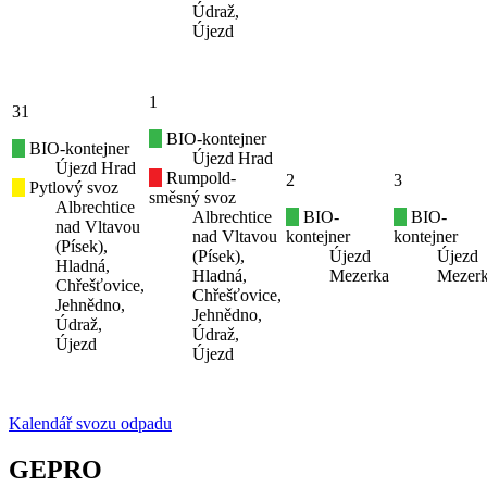
Údraž,
Újezd
1
31
BIO-kontejner
BIO-kontejner
Újezd Hrad
Újezd Hrad
Rumpold-
2
3
Pytlový svoz
směsný svoz
Albrechtice
Albrechtice
BIO-
BIO-
nad Vltavou
nad Vltavou
kontejner
kontejner
(Písek),
(Písek),
Újezd
Újezd
Hladná,
Hladná,
Mezerka
Mezer
Chřešťovice,
Chřešťovice,
Jehnědno,
Jehnědno,
Údraž,
Údraž,
Újezd
Újezd
Kalendář svozu odpadu
GEPRO