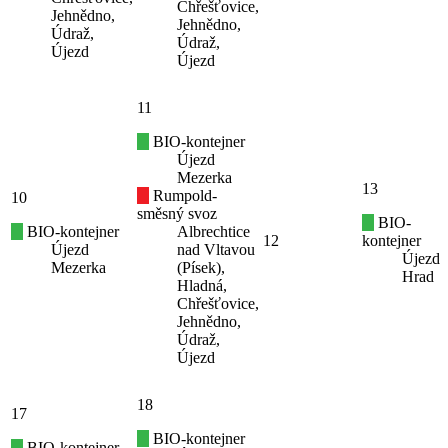
Chřešťovice,
Jehnědno,
Jehnědno,
Údraž,
Údraž,
Újezd
Újezd
11
BIO-kontejner
Újezd
Mezerka
13
Rumpold-
10
směsný svoz
BIO-
BIO-kontejner
Albrechtice
12
kontejner
Újezd
nad Vltavou
Újezd
Mezerka
(Písek),
Hrad
Hladná,
Chřešťovice,
Jehnědno,
Údraž,
Újezd
18
17
BIO-kontejner
BIO-kontejner