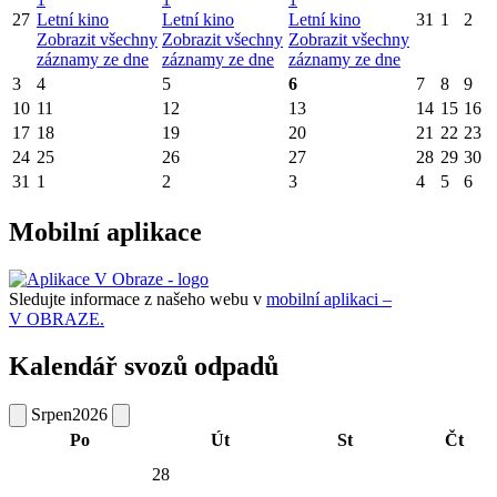
27
Letní kino
Letní kino
Letní kino
31
1
2
Zobrazit všechny
Zobrazit všechny
Zobrazit všechny
záznamy ze dne
záznamy ze dne
záznamy ze dne
3
4
5
6
7
8
9
10
11
12
13
14
15
16
17
18
19
20
21
22
23
24
25
26
27
28
29
30
31
1
2
3
4
5
6
Mobilní aplikace
Sledujte informace z našeho webu v
mobilní aplikaci –
V OBRAZE.
Kalendář svozů odpadů
Srpen
2026
Po
Út
St
Čt
28