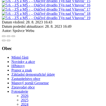
Datum vložení:
28. 8. 2023 16:43
Datum poslední aktualizace:
28. 8. 2023 16:49
Autor:
Správce Webu
Obec
Místní části
Novinky a akce
Hřbitovy
Prapor a znak
Základní demografické údaje
Zastupitelstvo obce
Mapový portál Geosense
Zpravodaj obce
Fotogalerie
2026
2025
2024