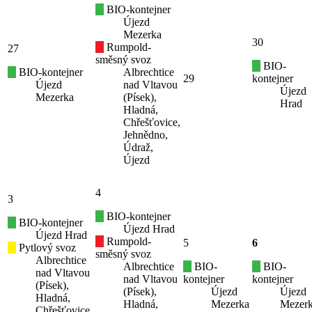
BIO-kontejner
Újezd
Mezerka
30
Rumpold-
27
směsný svoz
BIO-
BIO-kontejner
Albrechtice
29
kontejner
Újezd
nad Vltavou
Újezd
Mezerka
(Písek),
Hrad
Hladná,
Chřešťovice,
Jehnědno,
Údraž,
Újezd
4
3
BIO-kontejner
BIO-kontejner
Újezd Hrad
Újezd Hrad
Rumpold-
5
6
Pytlový svoz
směsný svoz
Albrechtice
Albrechtice
BIO-
BIO-
nad Vltavou
nad Vltavou
kontejner
kontejner
(Písek),
(Písek),
Újezd
Újezd
Hladná,
Hladná,
Mezerka
Mezer
Chřešťovice,