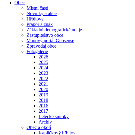
Obec
Místní části
Novinky a akce
Hřbitovy
Prapor a znak
Základní demografické údaje
Zastupitelstvo obce
Mapový portál Geosense
Zpravodaj obce
Fotogalerie
2026
2025
2024
2023
2022
2021
2020
2019
2018
2016
2017
Letecké snímky
Archiv
Obec a okolí
Kapličkový hřbitov