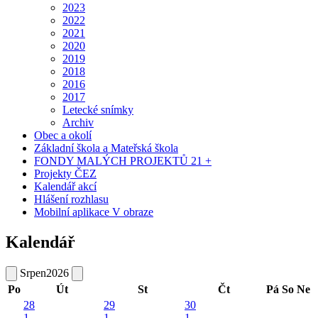
2023
2022
2021
2020
2019
2018
2016
2017
Letecké snímky
Archiv
Obec a okolí
Základní škola a Mateřská škola
FONDY MALÝCH PROJEKTŮ 21 +
Projekty ČEZ
Kalendář akcí
Hlášení rozhlasu
Mobilní aplikace V obraze
Kalendář
Srpen
2026
Po
Út
St
Čt
Pá
So
Ne
28
29
30
1
1
1