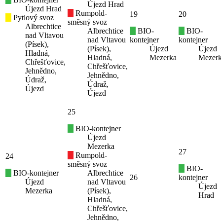
Újezd Hrad
Újezd Hrad
Rumpold-
19
20
Pytlový svoz
směsný svoz
Albrechtice
Albrechtice
BIO-
BIO-
nad Vltavou
nad Vltavou
kontejner
kontejner
(Písek),
(Písek),
Újezd
Újezd
Hladná,
Hladná,
Mezerka
Mezer
Chřešťovice,
Chřešťovice,
Jehnědno,
Jehnědno,
Údraž,
Údraž,
Újezd
Újezd
25
BIO-kontejner
Újezd
Mezerka
27
Rumpold-
24
směsný svoz
BIO-
BIO-kontejner
Albrechtice
26
kontejner
Újezd
nad Vltavou
Újezd
Mezerka
(Písek),
Hrad
Hladná,
Chřešťovice,
Jehnědno,