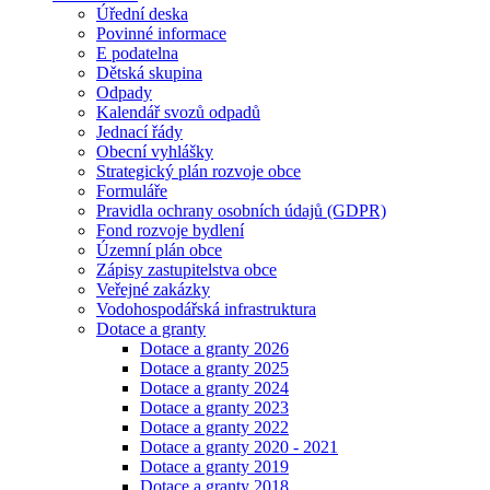
Úřední deska
Povinné informace
E podatelna
Dětská skupina
Odpady
Kalendář svozů odpadů
Jednací řády
Obecní vyhlášky
Strategický plán rozvoje obce
Formuláře
Pravidla ochrany osobních údajů (GDPR)
Fond rozvoje bydlení
Územní plán obce
Zápisy zastupitelstva obce
Veřejné zakázky
Vodohospodářská infrastruktura
Dotace a granty
Dotace a granty 2026
Dotace a granty 2025
Dotace a granty 2024
Dotace a granty 2023
Dotace a granty 2022
Dotace a granty 2020 - 2021
Dotace a granty 2019
Dotace a granty 2018