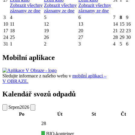
Zobrazit všechny
Zobrazit všechny
Zobrazit všechny
záznamy ze dne
záznamy ze dne
záznamy ze dne
3
4
5
6
7
8
9
10
11
12
13
14
15
16
17
18
19
20
21
22
23
24
25
26
27
28
29
30
31
1
2
3
4
5
6
Mobilní aplikace
Sledujte informace z našeho webu v
mobilní aplikaci –
V OBRAZE.
Kalendář svozů odpadů
Srpen
2026
Po
Út
St
Čt
28
BIO-kontejner