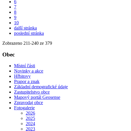
6
7
8
9
10
další stránka
poslední stránka
Zobrazeno
211
-
240
ze 379
Obec
Místní části
Novinky a akce
Hřbitovy
Prapor a znak
Základní demografické údaje
Zastupitelstvo obce
Mapový portál Geosense
Zpravodaj obce
Fotogalerie
2026
2025
2024
2023