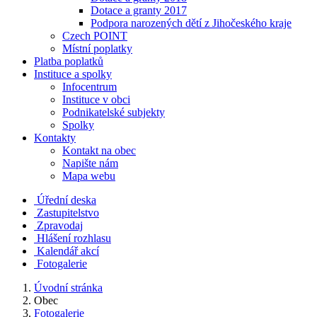
Dotace a granty 2017
Podpora narozených dětí z Jihočeského kraje
Czech POINT
Místní poplatky
Platba poplatků
Instituce a spolky
Infocentrum
Instituce v obci
Podnikatelské subjekty
Spolky
Kontakty
Kontakt na obec
Napište nám
Mapa webu
Úřední deska
Zastupitelstvo
Zpravodaj
Hlášení rozhlasu
Kalendář akcí
Fotogalerie
Úvodní stránka
Obec
Fotogalerie