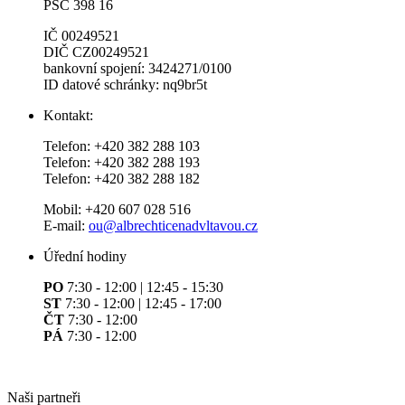
PSČ 398 16
IČ 00249521
DIČ CZ00249521
bankovní spojení: 3424271/0100
ID datové schránky: nq9br5t
Kontakt:
Telefon: +420 382 288 103
Telefon: +420 382 288 193
Telefon: +420 382 288 182
Mobil: +420 607 028 516
E-mail:
ou@albrechticenadvltavou.cz
Úřední hodiny
PO
7:30 - 12:00 | 12:45 - 15:30
ST
7:30 - 12:00 | 12:45 - 17:00
ČT
7:30 - 12:00
PÁ
7:30 - 12:00
Naši partneři