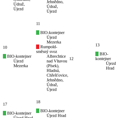
Jehnědno,
Údraž,
Údraž,
Újezd
Újezd
11
BIO-kontejner
Újezd
Mezerka
13
Rumpold-
10
směsný svoz
BIO-
BIO-kontejner
Albrechtice
12
kontejner
Újezd
nad Vltavou
Újezd
Mezerka
(Písek),
Hrad
Hladná,
Chřešťovice,
Jehnědno,
Údraž,
Újezd
18
17
BIO-kontejner
BIO-kontejner
Újezd Hrad
Újezd Hrad