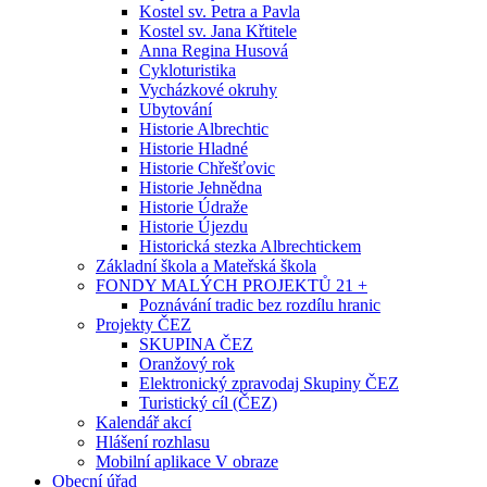
Kostel sv. Petra a Pavla
Kostel sv. Jana Křtitele
Anna Regina Husová
Cykloturistika
Vycházkové okruhy
Ubytování
Historie Albrechtic
Historie Hladné
Historie Chřešťovic
Historie Jehnědna
Historie Údraže
Historie Újezdu
Historická stezka Albrechtickem
Základní škola a Mateřská škola
FONDY MALÝCH PROJEKTŮ 21 +
Poznávání tradic bez rozdílu hranic
Projekty ČEZ
SKUPINA ČEZ
Oranžový rok
Elektronický zpravodaj Skupiny ČEZ
Turistický cíl (ČEZ)
Kalendář akcí
Hlášení rozhlasu
Mobilní aplikace V obraze
Obecní úřad