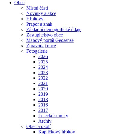
Obec
Místní části
Novinky a akce
Hřbitovy
Prapor a znak
Základní demografické údaje
Zastupitelstvo obce
Mapový portál Geosense
Zpravodaj obce
Fotogalerie
2026
2025
2024
2023
2022
2021
2020
2019
2018
2016
2017
Letecké snímky
Archiv
Obec a okolí
Kapličkový hřbitov