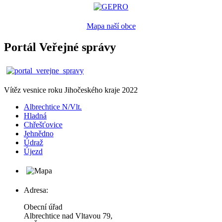
Mapa naší obce
Portál Veřejné správy
Vítěz vesnice roku Jihočeského kraje 2022
Albrechtice N/Vlt.
Hladná
Chřešťovice
Jehnědno
Údraž
Újezd
Adresa:
Obecní úřad
Albrechtice nad Vltavou 79,