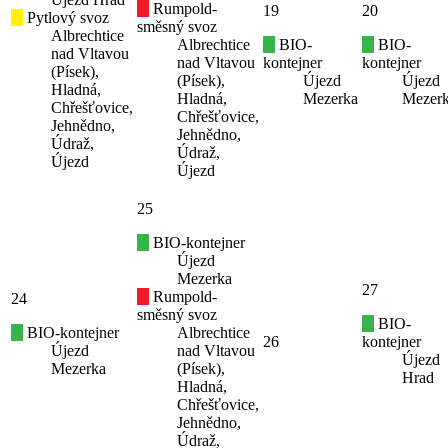
Rumpold-
19
20
Pytlový svoz
směsný svoz
Albrechtice
Albrechtice
BIO-
BIO-
nad Vltavou
nad Vltavou
kontejner
kontejner
(Písek),
(Písek),
Újezd
Újezd
Hladná,
Hladná,
Mezerka
Mezer
Chřešťovice,
Chřešťovice,
Jehnědno,
Jehnědno,
Údraž,
Údraž,
Újezd
Újezd
25
BIO-kontejner
Újezd
Mezerka
27
Rumpold-
24
směsný svoz
BIO-
BIO-kontejner
Albrechtice
26
kontejner
Újezd
nad Vltavou
Újezd
Mezerka
(Písek),
Hrad
Hladná,
Chřešťovice,
Jehnědno,
Údraž,