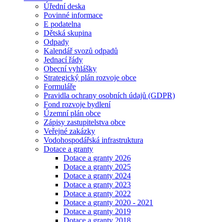
Úřední deska
Povinné informace
E podatelna
Dětská skupina
Odpady
Kalendář svozů odpadů
Jednací řády
Obecní vyhlášky
Strategický plán rozvoje obce
Formuláře
Pravidla ochrany osobních údajů (GDPR)
Fond rozvoje bydlení
Územní plán obce
Zápisy zastupitelstva obce
Veřejné zakázky
Vodohospodářská infrastruktura
Dotace a granty
Dotace a granty 2026
Dotace a granty 2025
Dotace a granty 2024
Dotace a granty 2023
Dotace a granty 2022
Dotace a granty 2020 - 2021
Dotace a granty 2019
Dotace a granty 2018