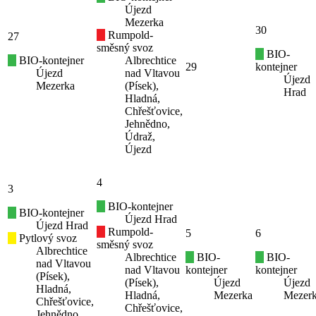
Újezd
Mezerka
30
Rumpold-
27
směsný svoz
BIO-
BIO-kontejner
Albrechtice
29
kontejner
Újezd
nad Vltavou
Újezd
Mezerka
(Písek),
Hrad
Hladná,
Chřešťovice,
Jehnědno,
Údraž,
Újezd
4
3
BIO-kontejner
BIO-kontejner
Újezd Hrad
Újezd Hrad
Rumpold-
5
6
Pytlový svoz
směsný svoz
Albrechtice
Albrechtice
BIO-
BIO-
nad Vltavou
nad Vltavou
kontejner
kontejner
(Písek),
(Písek),
Újezd
Újezd
Hladná,
Hladná,
Mezerka
Mezer
Chřešťovice,
Chřešťovice,
Jehnědno,