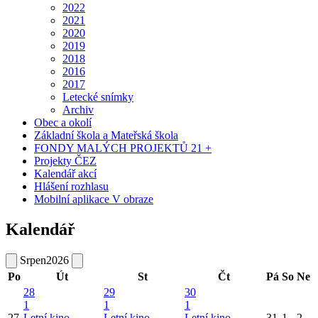
2022
2021
2020
2019
2018
2016
2017
Letecké snímky
Archiv
Obec a okolí
Základní škola a Mateřská škola
FONDY MALÝCH PROJEKTŮ 21 +
Projekty ČEZ
Kalendář akcí
Hlášení rozhlasu
Mobilní aplikace V obraze
Kalendář
Srpen
2026
Po
Út
St
Čt
Pá
So
Ne
28
29
30
1
1
1
27
Letní kino
Letní kino
Letní kino
31
1
2