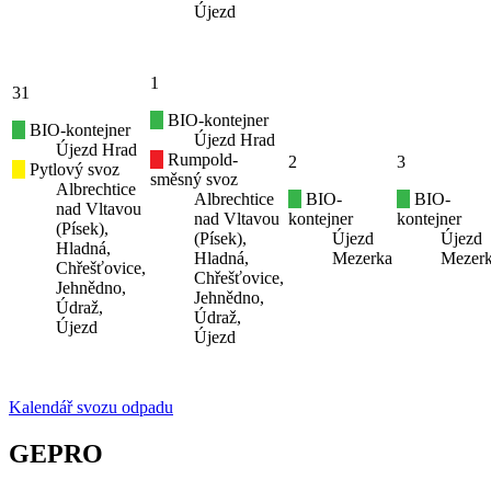
Újezd
1
31
BIO-kontejner
BIO-kontejner
Újezd Hrad
Újezd Hrad
Rumpold-
2
3
Pytlový svoz
směsný svoz
Albrechtice
Albrechtice
BIO-
BIO-
nad Vltavou
nad Vltavou
kontejner
kontejner
(Písek),
(Písek),
Újezd
Újezd
Hladná,
Hladná,
Mezerka
Mezer
Chřešťovice,
Chřešťovice,
Jehnědno,
Jehnědno,
Údraž,
Údraž,
Újezd
Újezd
Kalendář svozu odpadu
GEPRO