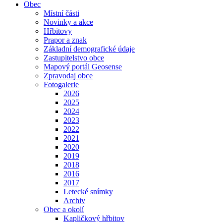
Obec
Místní části
Novinky a akce
Hřbitovy
Prapor a znak
Základní demografické údaje
Zastupitelstvo obce
Mapový portál Geosense
Zpravodaj obce
Fotogalerie
2026
2025
2024
2023
2022
2021
2020
2019
2018
2016
2017
Letecké snímky
Archiv
Obec a okolí
Kapličkový hřbitov