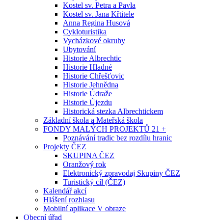
Kostel sv. Petra a Pavla
Kostel sv. Jana Křtitele
Anna Regina Husová
Cykloturistika
Vycházkové okruhy
Ubytování
Historie Albrechtic
Historie Hladné
Historie Chřešťovic
Historie Jehnědna
Historie Údraže
Historie Újezdu
Historická stezka Albrechtickem
Základní škola a Mateřská škola
FONDY MALÝCH PROJEKTŮ 21 +
Poznávání tradic bez rozdílu hranic
Projekty ČEZ
SKUPINA ČEZ
Oranžový rok
Elektronický zpravodaj Skupiny ČEZ
Turistický cíl (ČEZ)
Kalendář akcí
Hlášení rozhlasu
Mobilní aplikace V obraze
Obecní úřad