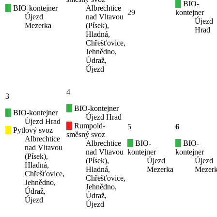
BIO-
BIO-kontejner
Albrechtice
29
kontejner
Újezd
nad Vltavou
Újezd
Mezerka
(Písek),
Hrad
Hladná,
Chřešťovice,
Jehnědno,
Údraž,
Újezd
4
3
BIO-kontejner
BIO-kontejner
Újezd Hrad
Újezd Hrad
Rumpold-
5
6
Pytlový svoz
směsný svoz
Albrechtice
Albrechtice
BIO-
BIO-
nad Vltavou
nad Vltavou
kontejner
kontejner
(Písek),
(Písek),
Újezd
Újezd
Hladná,
Hladná,
Mezerka
Mezer
Chřešťovice,
Chřešťovice,
Jehnědno,
Jehnědno,
Údraž,
Údraž,
Újezd
Újezd