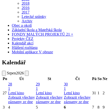
2018
2016
2017
Letecké snímky
Archiv
Obec a okolí
Základní škola a Mateřská škola
FONDY MALÝCH PROJEKTŮ 21 +
Projekty ČEZ
Kalendář akcí
Hlášení rozhlasu
Mobilní aplikace V obraze
Kalendář
Srpen
2026
Po
Út
St
Čt
Pá
So
Ne
28
29
30
1
1
1
27
Letní kino
Letní kino
Letní kino
31
1
2
Zobrazit všechny
Zobrazit všechny
Zobrazit všechny
záznamy ze dne
záznamy ze dne
záznamy ze dne
3
4
5
6
7
8
9