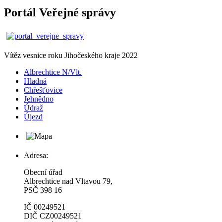
Portál Veřejné správy
Vítěz vesnice roku Jihočeského kraje 2022
Albrechtice N/Vlt.
Hladná
Chřešťovice
Jehnědno
Údraž
Újezd
Adresa:
Obecní úřad
Albrechtice nad Vltavou 79,
PSČ 398 16
IČ 00249521
DIČ CZ00249521