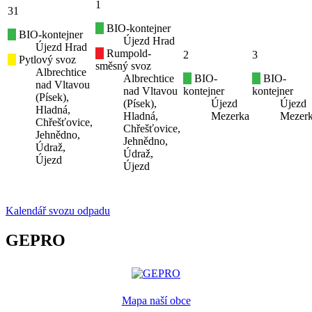
1
31
BIO-kontejner
BIO-kontejner
Újezd Hrad
Újezd Hrad
Rumpold-
2
3
Pytlový svoz
směsný svoz
Albrechtice
Albrechtice
BIO-
BIO-
nad Vltavou
nad Vltavou
kontejner
kontejner
(Písek),
(Písek),
Újezd
Újezd
Hladná,
Hladná,
Mezerka
Mezer
Chřešťovice,
Chřešťovice,
Jehnědno,
Jehnědno,
Údraž,
Údraž,
Újezd
Újezd
Kalendář svozu odpadu
GEPRO
Mapa naší obce