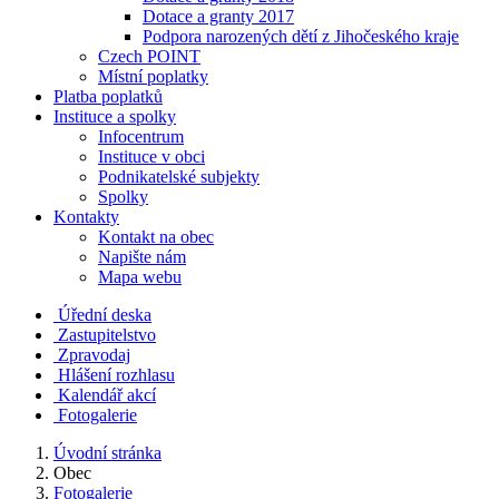
Dotace a granty 2017
Podpora narozených dětí z Jihočeského kraje
Czech POINT
Místní poplatky
Platba poplatků
Instituce a spolky
Infocentrum
Instituce v obci
Podnikatelské subjekty
Spolky
Kontakty
Kontakt na obec
Napište nám
Mapa webu
Úřední deska
Zastupitelstvo
Zpravodaj
Hlášení rozhlasu
Kalendář akcí
Fotogalerie
Úvodní stránka
Obec
Fotogalerie