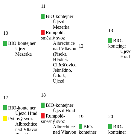
11
BIO-kontejner
Újezd
Mezerka
13
Rumpold-
10
směsný svoz
BIO-
BIO-kontejner
Albrechtice
12
kontejner
Újezd
nad Vltavou
Újezd
Mezerka
(Písek),
Hrad
Hladná,
Chřešťovice,
Jehnědno,
Údraž,
Újezd
18
17
BIO-kontejner
BIO-kontejner
Újezd Hrad
Újezd Hrad
Rumpold-
19
20
Pytlový svoz
směsný svoz
Albrechtice
Albrechtice
BIO-
BIO-
nad Vltavou
nad Vltavou
kontejner
kontejner