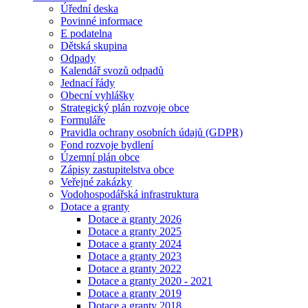
Úřední deska
Povinné informace
E podatelna
Dětská skupina
Odpady
Kalendář svozů odpadů
Jednací řády
Obecní vyhlášky
Strategický plán rozvoje obce
Formuláře
Pravidla ochrany osobních údajů (GDPR)
Fond rozvoje bydlení
Územní plán obce
Zápisy zastupitelstva obce
Veřejné zakázky
Vodohospodářská infrastruktura
Dotace a granty
Dotace a granty 2026
Dotace a granty 2025
Dotace a granty 2024
Dotace a granty 2023
Dotace a granty 2022
Dotace a granty 2020 - 2021
Dotace a granty 2019
Dotace a granty 2018