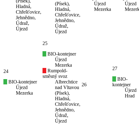
(Písek),
(Písek),
Újezd
Újezd
Hladná,
Hladná,
Mezerka
Mezer
Chřešťovice,
Chřešťovice,
Jehnědno,
Jehnědno,
Údraž,
Údraž,
Újezd
Újezd
25
BIO-kontejner
Újezd
Mezerka
27
Rumpold-
24
směsný svoz
BIO-
BIO-kontejner
Albrechtice
26
kontejner
Újezd
nad Vltavou
Újezd
Mezerka
(Písek),
Hrad
Hladná,
Chřešťovice,
Jehnědno,
Údraž,
Újezd