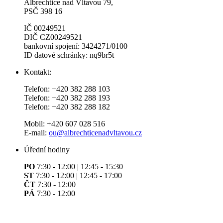
Albrechtice nad Vltavou 79,
PSČ 398 16
IČ 00249521
DIČ CZ00249521
bankovní spojení: 3424271/0100
ID datové schránky: nq9br5t
Kontakt:
Telefon: +420 382 288 103
Telefon: +420 382 288 193
Telefon: +420 382 288 182
Mobil: +420 607 028 516
E-mail:
ou@albrechticenadvltavou.cz
Úřední hodiny
PO
7:30 - 12:00 | 12:45 - 15:30
ST
7:30 - 12:00 | 12:45 - 17:00
ČT
7:30 - 12:00
PÁ
7:30 - 12:00