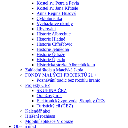
Kostel sv. Petra a Pavla
Kostel sv. Jana Křtitele
Anna Regina Husová
Cykloturistika
Vycházkové okruhy
Ubytování
Historie Albrechtic
Historie Hladné
Historie Chřešťovic
Historie Jehnědna
Historie Údraže
Historie Újezdu
Historická stezka Albrechtickem
Základní škola a Mateřská škola
FONDY MALÝCH PROJEKTŮ 21 +
Poznávání tradic bez rozdílu hranic
Projekty ČEZ
SKUPINA ČEZ
Oranžový rok
Elektronický zpravodaj Skupiny ČEZ
Turistický cíl (ČEZ)
Kalendář akcí
Hlášení rozhlasu
Mobilní aplikace V obraze
Obecní úřad