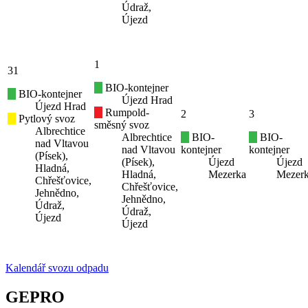
Údraž,
Újezd
1
31
BIO-kontejner
BIO-kontejner
Újezd Hrad
Újezd Hrad
Rumpold-
2
3
Pytlový svoz
směsný svoz
Albrechtice
Albrechtice
BIO-
BIO-
nad Vltavou
nad Vltavou
kontejner
kontejner
(Písek),
(Písek),
Újezd
Újezd
Hladná,
Hladná,
Mezerka
Mezer
Chřešťovice,
Chřešťovice,
Jehnědno,
Jehnědno,
Údraž,
Údraž,
Újezd
Újezd
Kalendář svozu odpadu
GEPRO