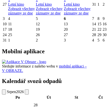
27
Letní kino
Letní kino
Letní kino
31
1
2
Zobrazit všechny
Zobrazit všechny
Zobrazit všechny
záznamy ze dne
záznamy ze dne
záznamy ze dne
3
4
5
6
7
8
9
10
11
12
13
14
15
16
17
18
19
20
21
22
23
24
25
26
27
28
29
30
31
1
2
3
4
5
6
Mobilní aplikace
Sledujte informace z našeho webu v
mobilní aplikaci –
V OBRAZE.
Kalendář svozů odpadů
Srpen
2026
Po
Út
St
Čt
28