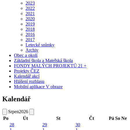
2023
2022
2021
2020
2019
2018
2016
2017
Letecké snímky
Archiv
Obec a okolí
Základní škola a Mateřská škola
FONDY MALÝCH PROJEKTŮ 21 +
Projekty ČEZ
Kalendář akcí
Hlášení rozhlasu
Mobilní aplikace V obraze
Kalendář
Srpen
2026
Po
Út
St
Čt
Pá
So
Ne
28
29
30
1
1
1