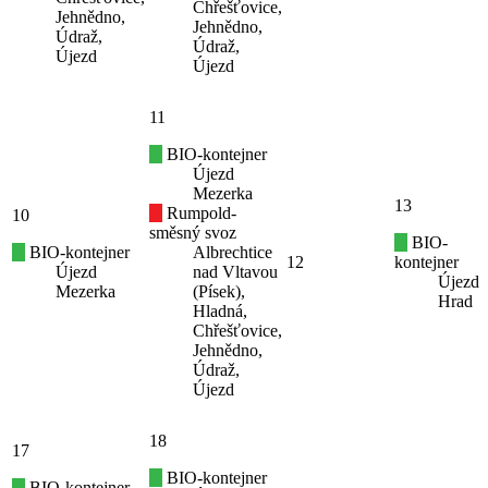
Chřešťovice,
Jehnědno,
Jehnědno,
Údraž,
Údraž,
Újezd
Újezd
11
BIO-kontejner
Újezd
Mezerka
13
Rumpold-
10
směsný svoz
BIO-
BIO-kontejner
Albrechtice
12
kontejner
Újezd
nad Vltavou
Újezd
Mezerka
(Písek),
Hrad
Hladná,
Chřešťovice,
Jehnědno,
Údraž,
Újezd
18
17
BIO-kontejner
BIO-kontejner