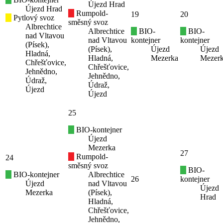
Újezd Hrad
Újezd Hrad
Rumpold-
19
20
Pytlový svoz
směsný svoz
Albrechtice
Albrechtice
BIO-
BIO-
nad Vltavou
nad Vltavou
kontejner
kontejner
(Písek),
(Písek),
Újezd
Újezd
Hladná,
Hladná,
Mezerka
Mezer
Chřešťovice,
Chřešťovice,
Jehnědno,
Jehnědno,
Údraž,
Údraž,
Újezd
Újezd
25
BIO-kontejner
Újezd
Mezerka
27
Rumpold-
24
směsný svoz
BIO-
BIO-kontejner
Albrechtice
26
kontejner
Újezd
nad Vltavou
Újezd
Mezerka
(Písek),
Hrad
Hladná,
Chřešťovice,
Jehnědno,