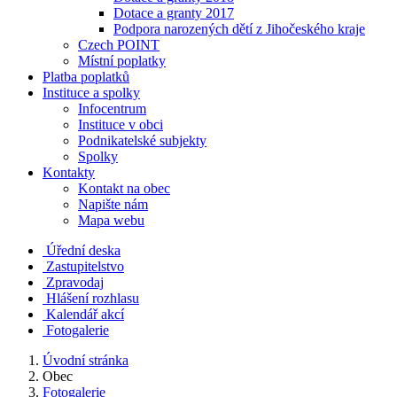
Dotace a granty 2017
Podpora narozených dětí z Jihočeského kraje
Czech POINT
Místní poplatky
Platba poplatků
Instituce a spolky
Infocentrum
Instituce v obci
Podnikatelské subjekty
Spolky
Kontakty
Kontakt na obec
Napište nám
Mapa webu
Úřední deska
Zastupitelstvo
Zpravodaj
Hlášení rozhlasu
Kalendář akcí
Fotogalerie
Úvodní stránka
Obec
Fotogalerie