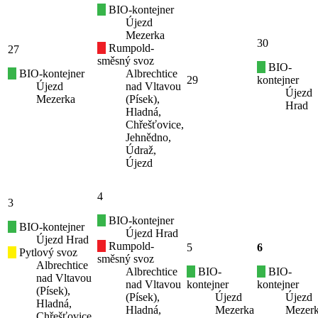
BIO-kontejner
Újezd
Mezerka
30
Rumpold-
27
směsný svoz
BIO-
BIO-kontejner
Albrechtice
29
kontejner
Újezd
nad Vltavou
Újezd
Mezerka
(Písek),
Hrad
Hladná,
Chřešťovice,
Jehnědno,
Údraž,
Újezd
4
3
BIO-kontejner
BIO-kontejner
Újezd Hrad
Újezd Hrad
Rumpold-
5
6
Pytlový svoz
směsný svoz
Albrechtice
Albrechtice
BIO-
BIO-
nad Vltavou
nad Vltavou
kontejner
kontejner
(Písek),
(Písek),
Újezd
Újezd
Hladná,
Hladná,
Mezerka
Mezer
Chřešťovice,