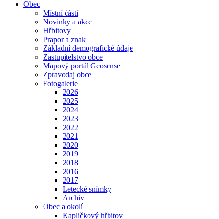
Obec
Místní části
Novinky a akce
Hřbitovy
Prapor a znak
Základní demografické údaje
Zastupitelstvo obce
Mapový portál Geosense
Zpravodaj obce
Fotogalerie
2026
2025
2024
2023
2022
2021
2020
2019
2018
2016
2017
Letecké snímky
Archiv
Obec a okolí
Kapličkový hřbitov