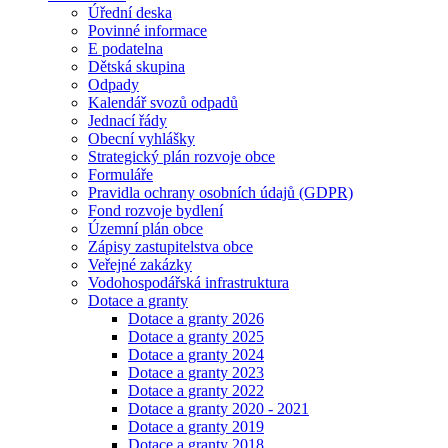
Úřední deska
Povinné informace
E podatelna
Dětská skupina
Odpady
Kalendář svozů odpadů
Jednací řády
Obecní vyhlášky
Strategický plán rozvoje obce
Formuláře
Pravidla ochrany osobních údajů (GDPR)
Fond rozvoje bydlení
Územní plán obce
Zápisy zastupitelstva obce
Veřejné zakázky
Vodohospodářská infrastruktura
Dotace a granty
Dotace a granty 2026
Dotace a granty 2025
Dotace a granty 2024
Dotace a granty 2023
Dotace a granty 2022
Dotace a granty 2020 - 2021
Dotace a granty 2019
Dotace a granty 2018