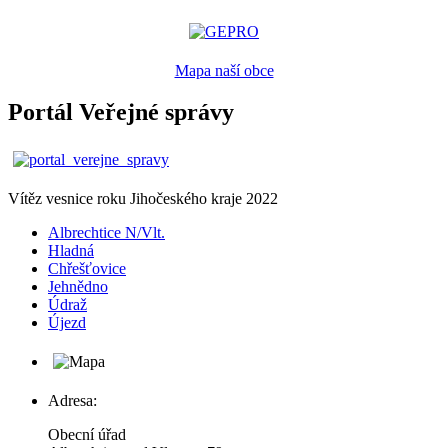
Mapa naší obce
Portál Veřejné správy
Vítěz vesnice roku Jihočeského kraje 2022
Albrechtice N/Vlt.
Hladná
Chřešťovice
Jehnědno
Údraž
Újezd
Adresa:
Obecní úřad