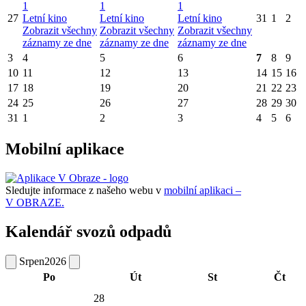
1
1
1
27
Letní kino
Letní kino
Letní kino
31
1
2
Zobrazit všechny
Zobrazit všechny
Zobrazit všechny
záznamy ze dne
záznamy ze dne
záznamy ze dne
3
4
5
6
7
8
9
10
11
12
13
14
15
16
17
18
19
20
21
22
23
24
25
26
27
28
29
30
31
1
2
3
4
5
6
Mobilní aplikace
Sledujte informace z našeho webu v
mobilní aplikaci –
V OBRAZE.
Kalendář svozů odpadů
Srpen
2026
Po
Út
St
Čt
28