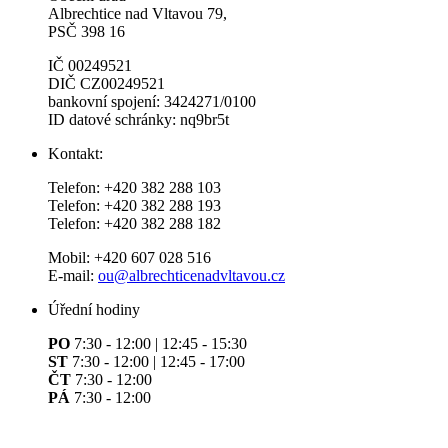
Albrechtice nad Vltavou 79,
PSČ 398 16
IČ 00249521
DIČ CZ00249521
bankovní spojení: 3424271/0100
ID datové schránky: nq9br5t
Kontakt:
Telefon: +420 382 288 103
Telefon: +420 382 288 193
Telefon: +420 382 288 182
Mobil: +420 607 028 516
E-mail:
ou@albrechticenadvltavou.cz
Úřední hodiny
PO
7:30 - 12:00 | 12:45 - 15:30
ST
7:30 - 12:00 | 12:45 - 17:00
ČT
7:30 - 12:00
PÁ
7:30 - 12:00