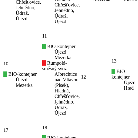
Chřešťovice,
Chřešťovice,
Jehnědno,
Jehnědno,
Údraž,
Údraž,
Újezd
Újezd
11
BIO-kontejner
Újezd
Mezerka
13
Rumpold-
10
směsný svoz
BIO-
BIO-kontejner
Albrechtice
12
kontejner
Újezd
nad Vltavou
Újezd
Mezerka
(Písek),
Hrad
Hladná,
Chřešťovice,
Jehnědno,
Údraž,
Újezd
18
17
BIO-kontejner