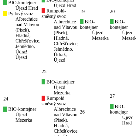
BIO-kontejner
Újezd Hrad
Újezd Hrad
Rumpold-
19
20
Pytlový svoz
směsný svoz
Albrechtice
Albrechtice
BIO-
BIO-
nad Vltavou
nad Vltavou
kontejner
kontejner
(Písek),
(Písek),
Újezd
Újezd
Hladná,
Hladná,
Mezerka
Mezer
Chřešťovice,
Chřešťovice,
Jehnědno,
Jehnědno,
Údraž,
Údraž,
Újezd
Újezd
25
BIO-kontejner
Újezd
Mezerka
27
Rumpold-
24
směsný svoz
BIO-
BIO-kontejner
Albrechtice
26
kontejner
Újezd
nad Vltavou
Újezd
Mezerka
(Písek),
Hrad
Hladná,
Chřešťovice,