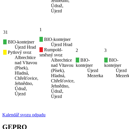
Jehnědno,
Údraž,
Újezd
1
31
BIO-kontejner
BIO-kontejner
Újezd Hrad
Újezd Hrad
Rumpold-
2
3
Pytlový svoz
směsný svoz
Albrechtice
Albrechtice
BIO-
BIO-
nad Vltavou
nad Vltavou
kontejner
kontejner
(Písek),
(Písek),
Újezd
Újezd
Hladná,
Hladná,
Mezerka
Mezer
Chřešťovice,
Chřešťovice,
Jehnědno,
Jehnědno,
Údraž,
Údraž,
Újezd
Újezd
Kalendář svozu odpadu
GEPRO