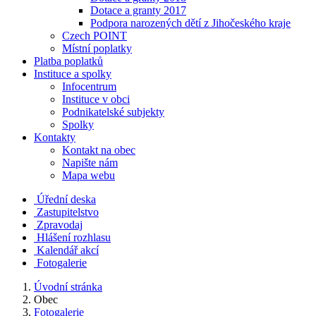
Dotace a granty 2017
Podpora narozených dětí z Jihočeského kraje
Czech POINT
Místní poplatky
Platba poplatků
Instituce a spolky
Infocentrum
Instituce v obci
Podnikatelské subjekty
Spolky
Kontakty
Kontakt na obec
Napište nám
Mapa webu
Úřední deska
Zastupitelstvo
Zpravodaj
Hlášení rozhlasu
Kalendář akcí
Fotogalerie
Úvodní stránka
Obec
Fotogalerie