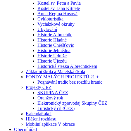
Kostel sv. Petra a Pavla
Kostel sv. Jana Křtitele
Anna Regina Husová
Cykloturistika
Vycházkové okruhy
Ubytování
Historie Albrechtic
Historie Hladné
Historie Chřešťovic
Historie Jehnědna
Historie Údraže
Historie Újezdu
Historická stezka Albrechtickem
Základní škola a Mateřská škola
FONDY MALÝCH PROJEKTŮ 21 +
Poznávání tradic bez rozdílu hranic
Projekty ČEZ
SKUPINA ČEZ
Oranžový rok
Elektronický zpravodaj Skupiny ČEZ
Turistický cíl (ČEZ)
Kalendář akcí
Hlášení rozhlasu
Mobilní aplikace V obraze
Obecní úřad