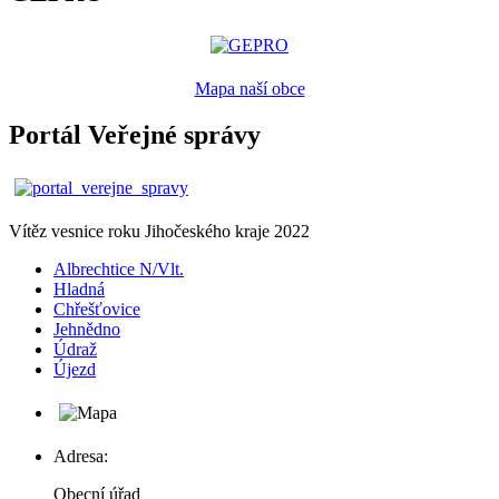
Mapa naší obce
Portál Veřejné správy
Vítěz vesnice roku Jihočeského kraje 2022
Albrechtice N/Vlt.
Hladná
Chřešťovice
Jehnědno
Údraž
Újezd
Adresa:
Obecní úřad