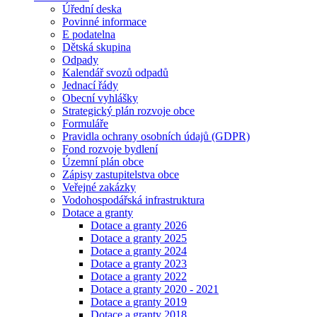
Úřední deska
Povinné informace
E podatelna
Dětská skupina
Odpady
Kalendář svozů odpadů
Jednací řády
Obecní vyhlášky
Strategický plán rozvoje obce
Formuláře
Pravidla ochrany osobních údajů (GDPR)
Fond rozvoje bydlení
Územní plán obce
Zápisy zastupitelstva obce
Veřejné zakázky
Vodohospodářská infrastruktura
Dotace a granty
Dotace a granty 2026
Dotace a granty 2025
Dotace a granty 2024
Dotace a granty 2023
Dotace a granty 2022
Dotace a granty 2020 - 2021
Dotace a granty 2019
Dotace a granty 2018