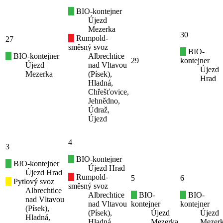
BIO-kontejner
Újezd
Mezerka
30
Rumpold-
27
směsný svoz
BIO-
BIO-kontejner
Albrechtice
29
kontejner
Újezd
nad Vltavou
Újezd
Mezerka
(Písek),
Hrad
Hladná,
Chřešťovice,
Jehnědno,
Údraž,
Újezd
4
3
BIO-kontejner
BIO-kontejner
Újezd Hrad
Újezd Hrad
Rumpold-
5
6
Pytlový svoz
směsný svoz
Albrechtice
Albrechtice
BIO-
BIO-
nad Vltavou
nad Vltavou
kontejner
kontejner
(Písek),
(Písek),
Újezd
Újezd
Hladná,
Hladná,
Mezerka
Mezer