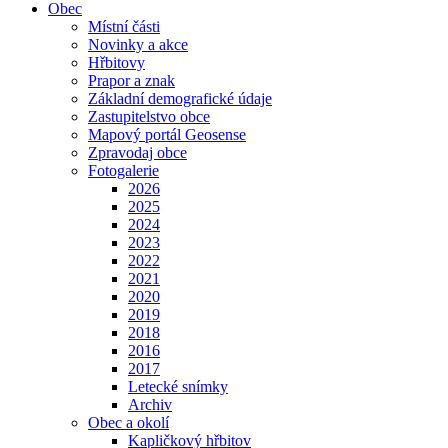
Obec
Místní části
Novinky a akce
Hřbitovy
Prapor a znak
Základní demografické údaje
Zastupitelstvo obce
Mapový portál Geosense
Zpravodaj obce
Fotogalerie
2026
2025
2024
2023
2022
2021
2020
2019
2018
2016
2017
Letecké snímky
Archiv
Obec a okolí
Kapličkový hřbitov