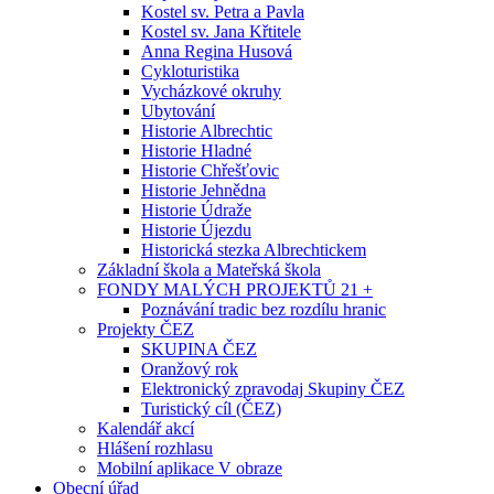
Kostel sv. Petra a Pavla
Kostel sv. Jana Křtitele
Anna Regina Husová
Cykloturistika
Vycházkové okruhy
Ubytování
Historie Albrechtic
Historie Hladné
Historie Chřešťovic
Historie Jehnědna
Historie Údraže
Historie Újezdu
Historická stezka Albrechtickem
Základní škola a Mateřská škola
FONDY MALÝCH PROJEKTŮ 21 +
Poznávání tradic bez rozdílu hranic
Projekty ČEZ
SKUPINA ČEZ
Oranžový rok
Elektronický zpravodaj Skupiny ČEZ
Turistický cíl (ČEZ)
Kalendář akcí
Hlášení rozhlasu
Mobilní aplikace V obraze
Obecní úřad