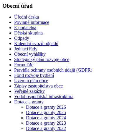
Obecní úřad
Úřední deska
Povinné informace
E podatelna
Dětská skupina
Odpady
Kalendář svozů odpadů
Jednací řády
Obecní vyhlášky
Strategický plán rozvoje obce
Formuláře
Pravidla ochrany osobních údajů (GDPR)
Fond rozvoje bydlení
Územní plán obce
Zápisy zastupitelstva obce
Veřejné zakázky
Vodohospodářská infrastruktura
Dotace a granty
Dotace a granty 2026
Dotace a granty 2025
Dotace a granty 2024
Dotace a granty 2023
Dotace a granty 2022