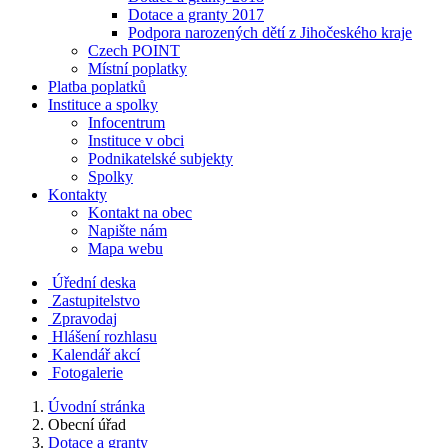
Dotace a granty 2017
Podpora narozených dětí z Jihočeského kraje
Czech POINT
Místní poplatky
Platba poplatků
Instituce a spolky
Infocentrum
Instituce v obci
Podnikatelské subjekty
Spolky
Kontakty
Kontakt na obec
Napište nám
Mapa webu
Úřední deska
Zastupitelstvo
Zpravodaj
Hlášení rozhlasu
Kalendář akcí
Fotogalerie
Úvodní stránka
Obecní úřad
Dotace a granty