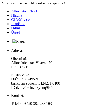
Vítěz vesnice roku Jihočeského kraje 2022
Albrechtice N/Vlt.
Hladná
Chřešťovice
Jehnědno
Údraž
Újezd
Adresa:
Obecní úřad
Albrechtice nad Vltavou 79,
PSČ 398 16
IČ 00249521
DIČ CZ00249521
bankovní spojení: 3424271/0100
ID datové schránky: nq9br5t
Kontakt:
Telefon: +420 382 288 103