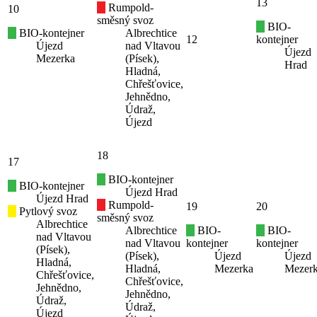
13
Rumpold-
10
směsný svoz
BIO-
BIO-kontejner
Albrechtice
12
kontejner
Újezd
nad Vltavou
Újezd
Mezerka
(Písek),
Hrad
Hladná,
Chřešťovice,
Jehnědno,
Údraž,
Újezd
18
17
BIO-kontejner
BIO-kontejner
Újezd Hrad
Újezd Hrad
Rumpold-
19
20
Pytlový svoz
směsný svoz
Albrechtice
Albrechtice
BIO-
BIO-
nad Vltavou
nad Vltavou
kontejner
kontejner
(Písek),
(Písek),
Újezd
Újezd
Hladná,
Hladná,
Mezerka
Mezer
Chřešťovice,
Chřešťovice,
Jehnědno,
Jehnědno,
Údraž,
Údraž,
Újezd