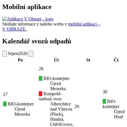
Mobilní aplikace
Sledujte informace z našeho webu v
mobilní aplikaci –
V OBRAZE.
Kalendář svozů odpadů
Srpen
2026
Po
Út
St
Čt
28
BIO-kontejner
Újezd
Mezerka
30
Rumpold-
27
směsný svoz
BIO-
BIO-kontejner
Albrechtice
29
kontejner
Újezd
nad Vltavou
Újezd
Mezerka
(Písek),
Hrad
Hladná,
Chřešťovice,