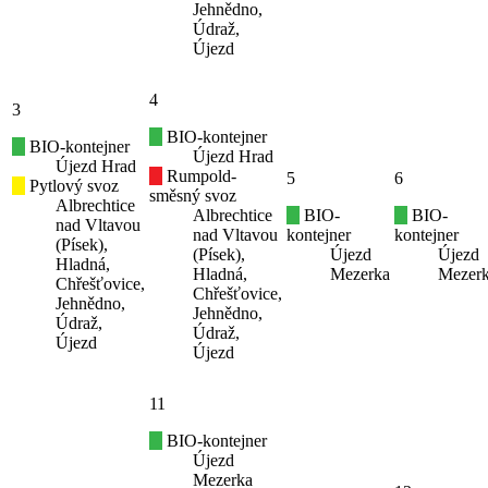
Jehnědno,
Údraž,
Újezd
4
3
BIO-kontejner
BIO-kontejner
Újezd Hrad
Újezd Hrad
Rumpold-
5
6
Pytlový svoz
směsný svoz
Albrechtice
Albrechtice
BIO-
BIO-
nad Vltavou
nad Vltavou
kontejner
kontejner
(Písek),
(Písek),
Újezd
Újezd
Hladná,
Hladná,
Mezerka
Mezer
Chřešťovice,
Chřešťovice,
Jehnědno,
Jehnědno,
Údraž,
Údraž,
Újezd
Újezd
11
BIO-kontejner
Újezd
Mezerka