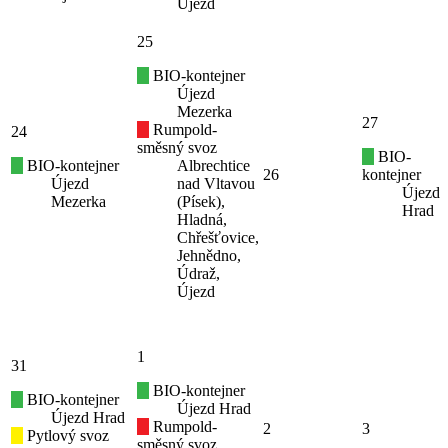
Újezd
25
BIO-kontejner
Újezd
Mezerka
27
Rumpold-
24
směsný svoz
BIO-
BIO-kontejner
Albrechtice
26
kontejner
Újezd
nad Vltavou
Újezd
Mezerka
(Písek),
Hrad
Hladná,
Chřešťovice,
Jehnědno,
Údraž,
Újezd
1
31
BIO-kontejner
BIO-kontejner
Újezd Hrad
Újezd Hrad
Rumpold-
2
3
Pytlový svoz
směsný svoz