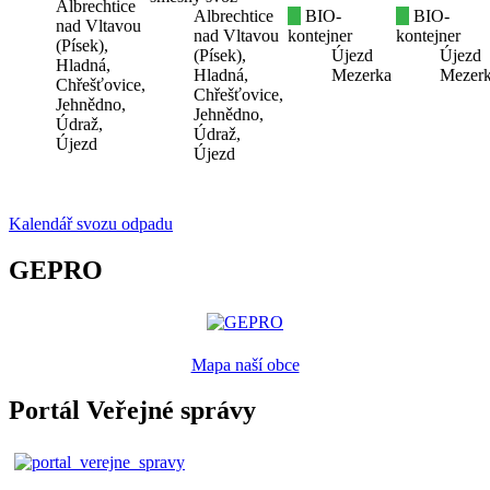
Albrechtice
Albrechtice
BIO-
BIO-
nad Vltavou
nad Vltavou
kontejner
kontejner
(Písek),
(Písek),
Újezd
Újezd
Hladná,
Hladná,
Mezerka
Mezer
Chřešťovice,
Chřešťovice,
Jehnědno,
Jehnědno,
Údraž,
Údraž,
Újezd
Újezd
Kalendář svozu odpadu
GEPRO
Mapa naší obce
Portál Veřejné správy