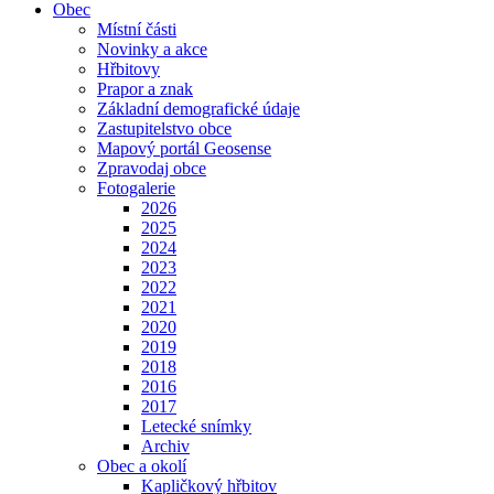
Obec
Místní části
Novinky a akce
Hřbitovy
Prapor a znak
Základní demografické údaje
Zastupitelstvo obce
Mapový portál Geosense
Zpravodaj obce
Fotogalerie
2026
2025
2024
2023
2022
2021
2020
2019
2018
2016
2017
Letecké snímky
Archiv
Obec a okolí
Kapličkový hřbitov