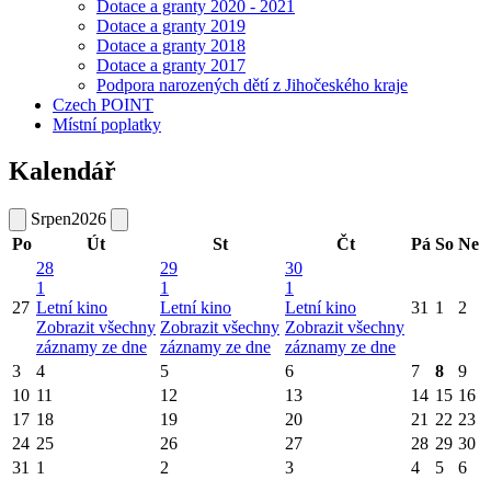
Dotace a granty 2020 - 2021
Dotace a granty 2019
Dotace a granty 2018
Dotace a granty 2017
Podpora narozených dětí z Jihočeského kraje
Czech POINT
Místní poplatky
Kalendář
Srpen
2026
Po
Út
St
Čt
Pá
So
Ne
28
29
30
1
1
1
27
Letní kino
Letní kino
Letní kino
31
1
2
Zobrazit všechny
Zobrazit všechny
Zobrazit všechny
záznamy ze dne
záznamy ze dne
záznamy ze dne
3
4
5
6
7
8
9
10
11
12
13
14
15
16
17
18
19
20
21
22
23
24
25
26
27
28
29
30
31
1
2
3
4
5
6