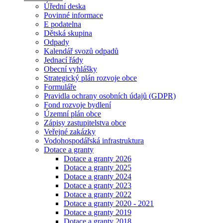
Úřední deska
Povinné informace
E podatelna
Dětská skupina
Odpady
Kalendář svozů odpadů
Jednací řády
Obecní vyhlášky
Strategický plán rozvoje obce
Formuláře
Pravidla ochrany osobních údajů (GDPR)
Fond rozvoje bydlení
Územní plán obce
Zápisy zastupitelstva obce
Veřejné zakázky
Vodohospodářská infrastruktura
Dotace a granty
Dotace a granty 2026
Dotace a granty 2025
Dotace a granty 2024
Dotace a granty 2023
Dotace a granty 2022
Dotace a granty 2020 - 2021
Dotace a granty 2019
Dotace a granty 2018