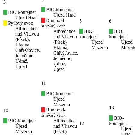
3
BIO-kontejner
BIO-kontejner
Újezd Hrad
Újezd Hrad
Rumpold-
5
6
Pytlový svoz
směsný svoz
Albrechtice
Albrechtice
BIO-
BIO-
nad Vltavou
nad Vltavou
kontejner
kontejner
(Písek),
(Písek),
Újezd
Újezd
Hladná,
Hladná,
Mezerka
Mezer
Chřešťovice,
Chřešťovice,
Jehnědno,
Jehnědno,
Údraž,
Údraž,
Újezd
Újezd
11
BIO-kontejner
Újezd
Mezerka
13
Rumpold-
10
směsný svoz
BIO-
BIO-kontejner
Albrechtice
12
kontejner
Újezd
nad Vltavou
Újezd
Mezerka
(Písek),
Hrad