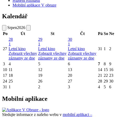
Hlášení rozhlasu
Mobilní aplikace V obraze
Kalendář
Srpen
2026
Po
Út
St
Čt
Pá
So
Ne
28
29
30
1
1
1
27
Letní kino
Letní kino
Letní kino
31
1
2
Zobrazit všechny
Zobrazit všechny
Zobrazit všechny
záznamy ze dne
záznamy ze dne
záznamy ze dne
3
4
5
6
7
8
9
10
11
12
13
14
15
16
17
18
19
20
21
22
23
24
25
26
27
28
29
30
31
1
2
3
4
5
6
Mobilní aplikace
Sledujte informace z našeho webu v
mobilní aplikaci –