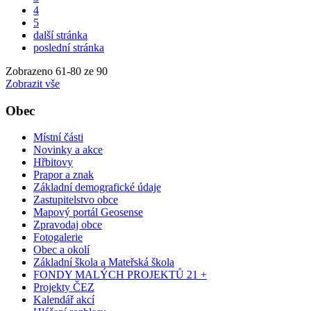
4
5
další stránka
poslední stránka
Zobrazeno
61
-
80
ze 90
Zobrazit vše
Obec
Místní části
Novinky a akce
Hřbitovy
Prapor a znak
Základní demografické údaje
Zastupitelstvo obce
Mapový portál Geosense
Zpravodaj obce
Fotogalerie
Obec a okolí
Základní škola a Mateřská škola
FONDY MALÝCH PROJEKTŮ 21 +
Projekty ČEZ
Kalendář akcí