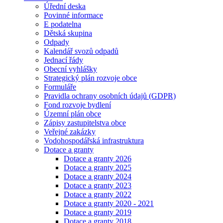
Úřední deska
Povinné informace
E podatelna
Dětská skupina
Odpady
Kalendář svozů odpadů
Jednací řády
Obecní vyhlášky
Strategický plán rozvoje obce
Formuláře
Pravidla ochrany osobních údajů (GDPR)
Fond rozvoje bydlení
Územní plán obce
Zápisy zastupitelstva obce
Veřejné zakázky
Vodohospodářská infrastruktura
Dotace a granty
Dotace a granty 2026
Dotace a granty 2025
Dotace a granty 2024
Dotace a granty 2023
Dotace a granty 2022
Dotace a granty 2020 - 2021
Dotace a granty 2019
Dotace a granty 2018