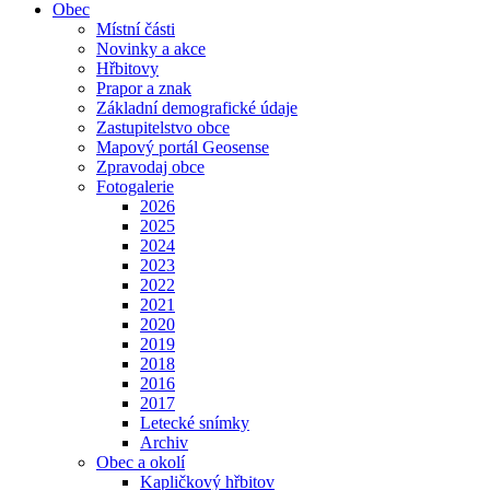
Obec
Místní části
Novinky a akce
Hřbitovy
Prapor a znak
Základní demografické údaje
Zastupitelstvo obce
Mapový portál Geosense
Zpravodaj obce
Fotogalerie
2026
2025
2024
2023
2022
2021
2020
2019
2018
2016
2017
Letecké snímky
Archiv
Obec a okolí
Kapličkový hřbitov