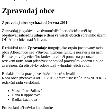
Zpravodaj obce
Zpravodaj obce vychází od června 2011
Zpravodaj je vydáván ve dvouměsíční periodicitě a měl by
obsahovat
základní údaje o dění ve všech obcích
správního území
OÚ Albrechtice nad Vltavou.
Redakční rada Zpravodaje
funguje jako orgán jmenovaný radou
obce Albrechtice nad Vltavou, nicméně funguje nezávisle na něm.
Řídí se pravidly etického kodexu a záleží pouze na posouzení
redakční rady, zdali příspěvek odpovídá pravidlům kodexu a bude
zveřejněn. Za příspěvky odpovídají výhradně jejich autoři.
Redakční rada pracuje ve složení, které schválila.
Rada obce jmenovala od 1.1.2019 (návrh usnesení č 155/2018 RO)
redakční radu ve složení:
Vlasta Petružálková
Hana Krippnerová
Radka Lacinová
Pro zaslání příspěvku kontaktujte