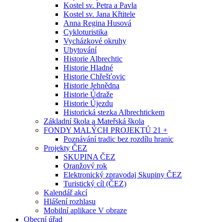
Kostel sv. Petra a Pavla
Kostel sv. Jana Křtitele
Anna Regina Husová
Cykloturistika
Vycházkové okruhy
Ubytování
Historie Albrechtic
Historie Hladné
Historie Chřešťovic
Historie Jehnědna
Historie Údraže
Historie Újezdu
Historická stezka Albrechtickem
Základní škola a Mateřská škola
FONDY MALÝCH PROJEKTŮ 21 +
Poznávání tradic bez rozdílu hranic
Projekty ČEZ
SKUPINA ČEZ
Oranžový rok
Elektronický zpravodaj Skupiny ČEZ
Turistický cíl (ČEZ)
Kalendář akcí
Hlášení rozhlasu
Mobilní aplikace V obraze
Obecní úřad