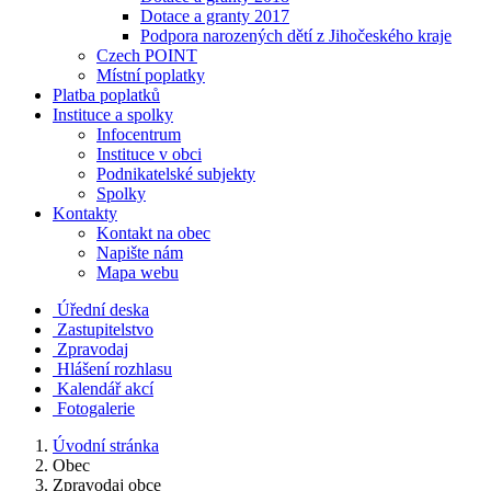
Dotace a granty 2017
Podpora narozených dětí z Jihočeského kraje
Czech POINT
Místní poplatky
Platba poplatků
Instituce a spolky
Infocentrum
Instituce v obci
Podnikatelské subjekty
Spolky
Kontakty
Kontakt na obec
Napište nám
Mapa webu
Úřední deska
Zastupitelstvo
Zpravodaj
Hlášení rozhlasu
Kalendář akcí
Fotogalerie
Úvodní stránka
Obec
Zpravodaj obce