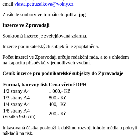
email
vlasta.petruzalkova@volny.cz
Zasílejte soubory ve formátech
.pdf
a .
jpg
Inzerce ve Zpravodaji
Soukromá inzerce je zveřejňovaná zdarma.
Inzerce podnikatelských subjektů je zpoplatněna.
Počet inzercí ve Zpravodaji určuje redakční rada, a to s ohledem
na kapacitu příspěvků v jednotlivých vydání.
Ceník inzerce pro podnikatelské subjekty do Zpravodaje
Formát, barevný tisk
Cena včetně DPH
1/2 strany A4
1 000,- Kč
1/3 strany A4
800,- Kč
1/4 strany A4
400,- Kč
1/8 strany A4
200,- Kč
(vizitka 9x6 cm)
Inkasovaná částka poslouží k dalšímu rozvoji tohoto média a pokrytí
nákladů na tisk.