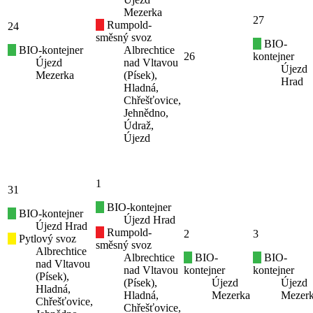
Mezerka
27
Rumpold-
24
směsný svoz
BIO-
BIO-kontejner
Albrechtice
26
kontejner
Újezd
nad Vltavou
Újezd
Mezerka
(Písek),
Hrad
Hladná,
Chřešťovice,
Jehnědno,
Údraž,
Újezd
1
31
BIO-kontejner
BIO-kontejner
Újezd Hrad
Újezd Hrad
Rumpold-
2
3
Pytlový svoz
směsný svoz
Albrechtice
Albrechtice
BIO-
BIO-
nad Vltavou
nad Vltavou
kontejner
kontejner
(Písek),
(Písek),
Újezd
Újezd
Hladná,
Hladná,
Mezerka
Mezer
Chřešťovice,
Chřešťovice,