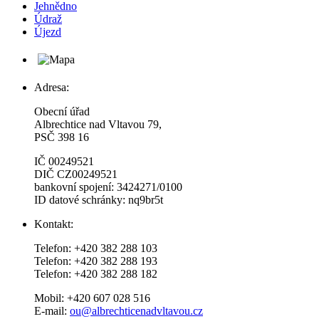
Jehnědno
Údraž
Újezd
Adresa:
Obecní úřad
Albrechtice nad Vltavou 79,
PSČ 398 16
IČ 00249521
DIČ CZ00249521
bankovní spojení: 3424271/0100
ID datové schránky: nq9br5t
Kontakt:
Telefon: +420 382 288 103
Telefon: +420 382 288 193
Telefon: +420 382 288 182
Mobil: +420 607 028 516
E-mail:
ou@albrechticenadvltavou.cz