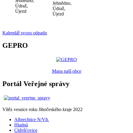
Jehnědno,
Jehnědno,
Údraž,
Údraž,
Újezd
Újezd
Kalendář svozu odpadu
GEPRO
Mapa naší obce
Portál Veřejné správy
Vítěz vesnice roku Jihočeského kraje 2022
Albrechtice N/Vlt.
Hladná
Chřešťovice