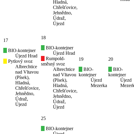
Hladná,
Chřešťovice,
Jehnědno,
Údraž,
Újezd
18
17
BIO-kontejner
BIO-kontejner
Újezd Hrad
Újezd Hrad
Rumpold-
19
20
Pytlový svoz
směsný svoz
Albrechtice
Albrechtice
BIO-
BIO-
nad Vltavou
nad Vltavou
kontejner
kontejner
(Písek),
(Písek),
Újezd
Újezd
Hladná,
Hladná,
Mezerka
Mezer
Chřešťovice,
Chřešťovice,
Jehnědno,
Jehnědno,
Údraž,
Údraž,
Újezd
Újezd
25
BIO-kontejner
Újezd