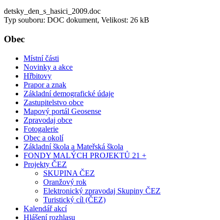
detsky_den_s_hasici_2009.doc
Typ souboru: DOC dokument, Velikost: 26 kB
Obec
Místní části
Novinky a akce
Hřbitovy
Prapor a znak
Základní demografické údaje
Zastupitelstvo obce
Mapový portál Geosense
Zpravodaj obce
Fotogalerie
Obec a okolí
Základní škola a Mateřská škola
FONDY MALÝCH PROJEKTŮ 21 +
Projekty ČEZ
SKUPINA ČEZ
Oranžový rok
Elektronický zpravodaj Skupiny ČEZ
Turistický cíl (ČEZ)
Kalendář akcí
Hlášení rozhlasu