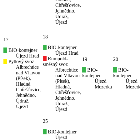
Chřešťovice,
Jehnědno,
Údraž,
Újezd
18
17
BIO-kontejner
BIO-kontejner
Újezd Hrad
Újezd Hrad
Rumpold-
19
20
Pytlový svoz
směsný svoz
Albrechtice
Albrechtice
BIO-
BIO-
nad Vltavou
nad Vltavou
kontejner
kontejner
(Písek),
(Písek),
Újezd
Újezd
Hladná,
Hladná,
Mezerka
Mezer
Chřešťovice,
Chřešťovice,
Jehnědno,
Jehnědno,
Údraž,
Údraž,
Újezd
Újezd
25
BIO-kontejner
Újezd