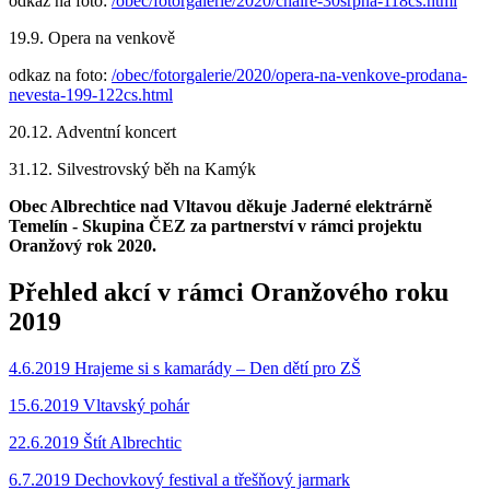
odkaz na foto:
/obec/fotorgalerie/2020/chaire-30srpna-118cs.html
19.9. Opera na venkově
odkaz na foto:
/obec/fotorgalerie/2020/opera-na-venkove-prodana-
nevesta-199-122cs.html
20.12. Adventní koncert
31.12. Silvestrovský běh na Kamýk
Obec Albrechtice nad Vltavou děkuje Jaderné elektrárně
Temelín - Skupina ČEZ za partnerství v rámci projektu
Oranžový rok 2020.
Přehled akcí v rámci Oranžového roku
2019
4.6.2019 Hrajeme si s kamarády – Den dětí pro ZŠ
15.6.2019 Vltavský pohár
22.6.2019 Štít Albrechtic
6.7.2019 Dechovkový festival a třešňový jarmark