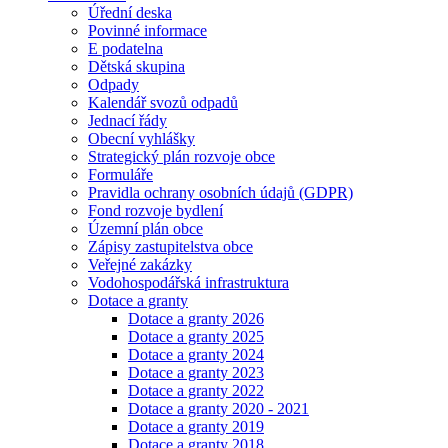
Úřední deska
Povinné informace
E podatelna
Dětská skupina
Odpady
Kalendář svozů odpadů
Jednací řády
Obecní vyhlášky
Strategický plán rozvoje obce
Formuláře
Pravidla ochrany osobních údajů (GDPR)
Fond rozvoje bydlení
Územní plán obce
Zápisy zastupitelstva obce
Veřejné zakázky
Vodohospodářská infrastruktura
Dotace a granty
Dotace a granty 2026
Dotace a granty 2025
Dotace a granty 2024
Dotace a granty 2023
Dotace a granty 2022
Dotace a granty 2020 - 2021
Dotace a granty 2019
Dotace a granty 2018