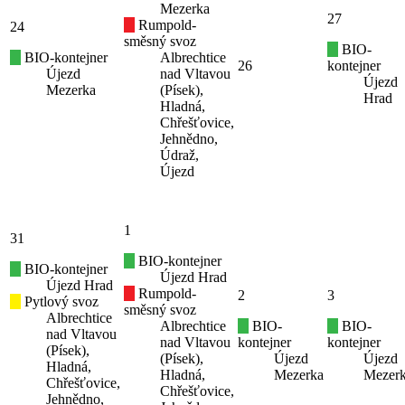
Mezerka
27
Rumpold-
24
směsný svoz
BIO-
BIO-kontejner
Albrechtice
26
kontejner
Újezd
nad Vltavou
Újezd
Mezerka
(Písek),
Hrad
Hladná,
Chřešťovice,
Jehnědno,
Údraž,
Újezd
1
31
BIO-kontejner
BIO-kontejner
Újezd Hrad
Újezd Hrad
Rumpold-
2
3
Pytlový svoz
směsný svoz
Albrechtice
Albrechtice
BIO-
BIO-
nad Vltavou
nad Vltavou
kontejner
kontejner
(Písek),
(Písek),
Újezd
Újezd
Hladná,
Hladná,
Mezerka
Mezer
Chřešťovice,
Chřešťovice,
Jehnědno,