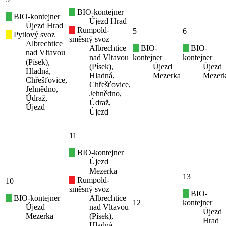
BIO-kontejner
BIO-kontejner
Újezd Hrad
Újezd Hrad
Rumpold-
5
6
Pytlový svoz
směsný svoz
Albrechtice
Albrechtice
BIO-
BIO-
nad Vltavou
nad Vltavou
kontejner
kontejner
(Písek),
(Písek),
Újezd
Újezd
Hladná,
Hladná,
Mezerka
Mezer
Chřešťovice,
Chřešťovice,
Jehnědno,
Jehnědno,
Údraž,
Údraž,
Újezd
Újezd
11
BIO-kontejner
Újezd
Mezerka
13
Rumpold-
10
směsný svoz
BIO-
BIO-kontejner
Albrechtice
12
kontejner
Újezd
nad Vltavou
Újezd
Mezerka
(Písek),
Hrad
Hladná,