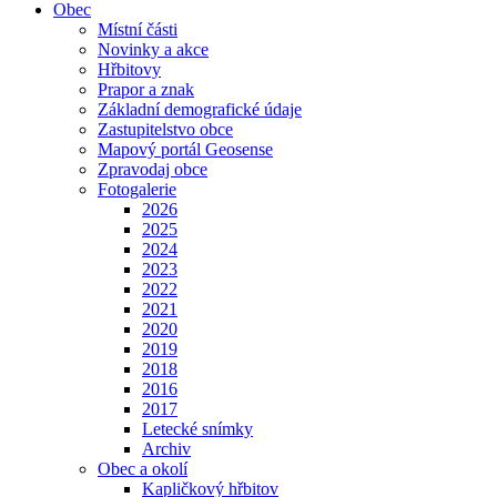
Obec
Místní části
Novinky a akce
Hřbitovy
Prapor a znak
Základní demografické údaje
Zastupitelstvo obce
Mapový portál Geosense
Zpravodaj obce
Fotogalerie
2026
2025
2024
2023
2022
2021
2020
2019
2018
2016
2017
Letecké snímky
Archiv
Obec a okolí
Kapličkový hřbitov