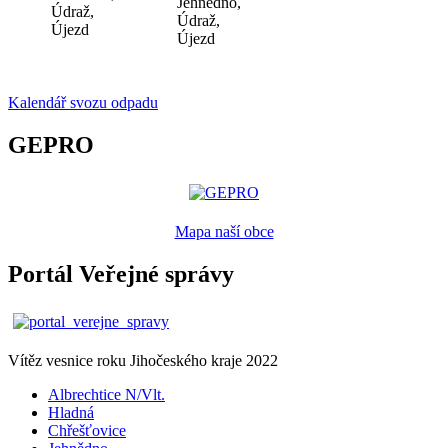
Jehnědno,
Údraž,
Údraž,
Újezd
Újezd
Kalendář svozu odpadu
GEPRO
Mapa naší obce
Portál Veřejné správy
Vítěz vesnice roku Jihočeského kraje 2022
Albrechtice N/Vlt.
Hladná
Chřešťovice