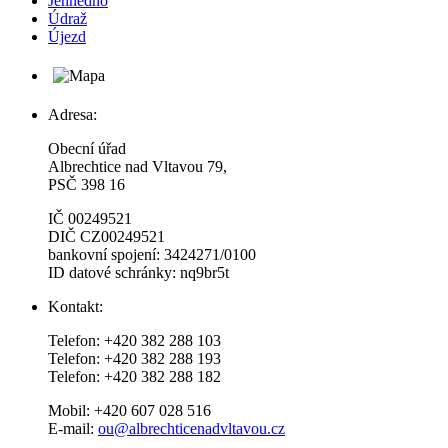
Jehnědno
Údraž
Újezd
Adresa:
Obecní úřad
Albrechtice nad Vltavou 79,
PSČ 398 16
IČ 00249521
DIČ CZ00249521
bankovní spojení: 3424271/0100
ID datové schránky: nq9br5t
Kontakt:
Telefon: +420 382 288 103
Telefon: +420 382 288 193
Telefon: +420 382 288 182
Mobil: +420 607 028 516
E-mail:
ou@albrechticenadvltavou.cz