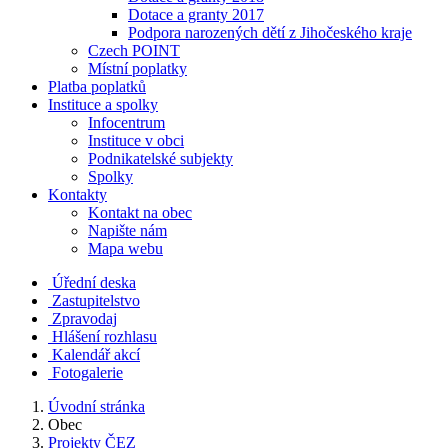
Dotace a granty 2017
Podpora narozených dětí z Jihočeského kraje
Czech POINT
Místní poplatky
Platba poplatků
Instituce a spolky
Infocentrum
Instituce v obci
Podnikatelské subjekty
Spolky
Kontakty
Kontakt na obec
Napište nám
Mapa webu
Úřední deska
Zastupitelstvo
Zpravodaj
Hlášení rozhlasu
Kalendář akcí
Fotogalerie
Úvodní stránka
Obec
Projekty ČEZ