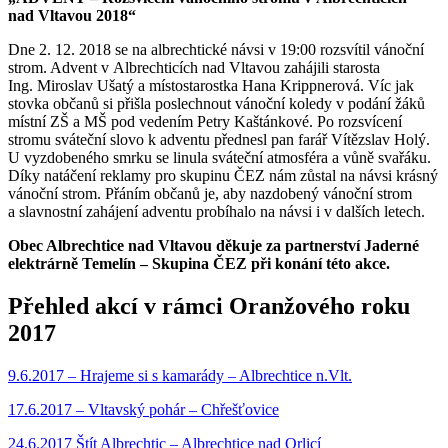
nad Vltavou 2018“
Dne 2. 12. 2018 se na albrechtické návsi v 19:00 rozsvítil vánoční
strom. Advent v Albrechticích nad Vltavou zahájili starosta
Ing. Miroslav Ušatý a místostarostka Hana Krippnerová. Víc jak
stovka občanů si přišla poslechnout vánoční koledy v podání žáků
místní ZŠ a MŠ pod vedením Petry Kaštánkové. Po rozsvícení
stromu sváteční slovo k adventu přednesl pan farář Vítězslav Holý.
U vyzdobeného smrku se linula sváteční atmosféra a vůně svařáku.
Díky natáčení reklamy pro skupinu ČEZ nám zůstal na návsi krásný
vánoční strom. Přáním občanů je, aby nazdobený vánoční strom
a slavnostní zahájení adventu probíhalo na návsi i v dalších letech.
Obec Albrechtice nad Vltavou děkuje za partnerství Jaderné
elektrárně Temelín – Skupina ČEZ při konání této akce.
Přehled akcí v rámci Oranžového roku
2017
9.6.2017 – Hrajeme si s kamarády – Albrechtice n.Vlt.
17.6.2017 – Vltavský pohár – Chřešťovice
24.6.2017 Štít Albrechtic – Albrechtice nad Orlicí