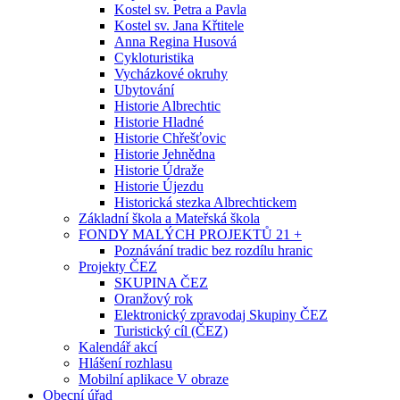
Kostel sv. Petra a Pavla
Kostel sv. Jana Křtitele
Anna Regina Husová
Cykloturistika
Vycházkové okruhy
Ubytování
Historie Albrechtic
Historie Hladné
Historie Chřešťovic
Historie Jehnědna
Historie Údraže
Historie Újezdu
Historická stezka Albrechtickem
Základní škola a Mateřská škola
FONDY MALÝCH PROJEKTŮ 21 +
Poznávání tradic bez rozdílu hranic
Projekty ČEZ
SKUPINA ČEZ
Oranžový rok
Elektronický zpravodaj Skupiny ČEZ
Turistický cíl (ČEZ)
Kalendář akcí
Hlášení rozhlasu
Mobilní aplikace V obraze
Obecní úřad