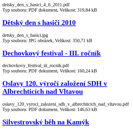
detsky_den_s_hasici_4_6_2011.pdf
Typ souboru: PDF dokument, Velikost: 319,84 kB
Dětský den s hasiči 2010
detsky_den_s_hasici.jpg
Typ souboru: JPG obrázek, Velikost: 350,71 kB
Dechovkový festival - III. ročník
dechovkovy_festival_iii_rocnik.pdf
Typ souboru: PDF dokument, Velikost: 160,24 kB
Oslavy 120. výročí založení SDH v
Albrechticích nad Vltavou
oslavy_120_vyroci_zalozeni_sdh_v_albrechticich_nad_vltavou.pdf
Typ souboru: PDF dokument, Velikost: 146,63 kB
Silvestrovský běh na Kamýk