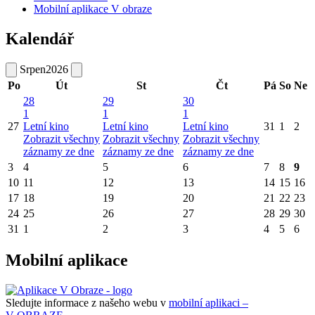
Mobilní aplikace V obraze
Kalendář
Srpen
2026
Po
Út
St
Čt
Pá
So
Ne
28
29
30
1
1
1
27
Letní kino
Letní kino
Letní kino
31
1
2
Zobrazit všechny
Zobrazit všechny
Zobrazit všechny
záznamy ze dne
záznamy ze dne
záznamy ze dne
3
4
5
6
7
8
9
10
11
12
13
14
15
16
17
18
19
20
21
22
23
24
25
26
27
28
29
30
31
1
2
3
4
5
6
Mobilní aplikace
Sledujte informace z našeho webu v
mobilní aplikaci –