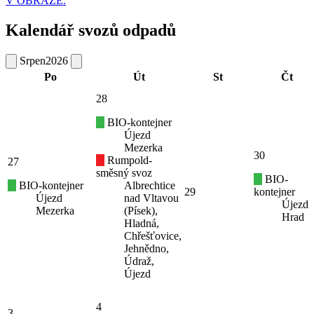
V OBRAZE.
Kalendář svozů odpadů
Srpen
2026
Po
Út
St
Čt
28
BIO-kontejner
Újezd
Mezerka
30
Rumpold-
27
směsný svoz
BIO-
BIO-kontejner
Albrechtice
29
kontejner
Újezd
nad Vltavou
Újezd
Mezerka
(Písek),
Hrad
Hladná,
Chřešťovice,
Jehnědno,
Údraž,
Újezd
4
3