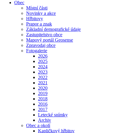
Obec
Místní části
Novinky a akce
Hřbitovy
Prapor a znak
Základní demografické údaje
Zastupitelstvo obce
Mapový portál Geosense
Zpravodaj obce
Fotogalerie
2026
2025
2024
2023
2022
2021
2020
2019
2018
2016
2017
Letecké snímky
Archiv
Obec a okolí
Kapličkový hřbitov