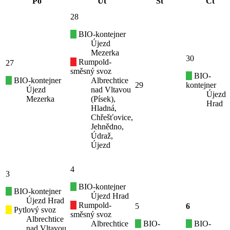
Po
Út
St
Čt
28
BIO-kontejner
Újezd
Mezerka
30
Rumpold-
27
směsný svoz
BIO-
BIO-kontejner
Albrechtice
29
kontejner
Újezd
nad Vltavou
Újezd
Mezerka
(Písek),
Hrad
Hladná,
Chřešťovice,
Jehnědno,
Údraž,
Újezd
4
3
BIO-kontejner
BIO-kontejner
Újezd Hrad
Újezd Hrad
Rumpold-
5
6
Pytlový svoz
směsný svoz
Albrechtice
Albrechtice
BIO-
BIO-
nad Vltavou