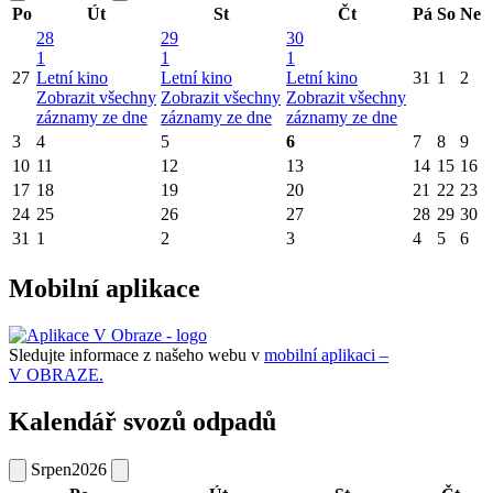
Po
Út
St
Čt
Pá
So
Ne
28
29
30
1
1
1
27
Letní kino
Letní kino
Letní kino
31
1
2
Zobrazit všechny
Zobrazit všechny
Zobrazit všechny
záznamy ze dne
záznamy ze dne
záznamy ze dne
3
4
5
6
7
8
9
10
11
12
13
14
15
16
17
18
19
20
21
22
23
24
25
26
27
28
29
30
31
1
2
3
4
5
6
Mobilní aplikace
Sledujte informace z našeho webu v
mobilní aplikaci –
V OBRAZE.
Kalendář svozů odpadů
Srpen
2026