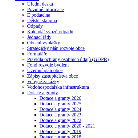
Úřední deska
Povinné informace
E podatelna
Dětská skupina
Odpady
Kalendář svozů odpadů
Jednací řády
Obecní vyhlášky
Strategický plán rozvoje obce
Formuláře
Pravidla ochrany osobních údajů (GDPR)
Fond rozvoje bydlení
Územní plán obce
Zápisy zastupitelstva obce
Veřejné zakázky
Vodohospodářská infrastruktura
Dotace a granty
Dotace a granty 2026
Dotace a granty 2025
Dotace a granty 2024
Dotace a granty 2023
Dotace a granty 2022
Dotace a granty 2020 - 2021
Dotace a granty 2019
Dotace a granty 2018