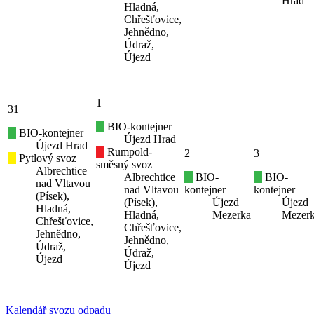
Hrad
Hladná,
Chřešťovice,
Jehnědno,
Údraž,
Újezd
1
31
BIO-kontejner
BIO-kontejner
Újezd Hrad
Újezd Hrad
Rumpold-
2
3
Pytlový svoz
směsný svoz
Albrechtice
Albrechtice
BIO-
BIO-
nad Vltavou
nad Vltavou
kontejner
kontejner
(Písek),
(Písek),
Újezd
Újezd
Hladná,
Hladná,
Mezerka
Mezer
Chřešťovice,
Chřešťovice,
Jehnědno,
Jehnědno,
Údraž,
Údraž,
Újezd
Újezd
Kalendář svozu odpadu