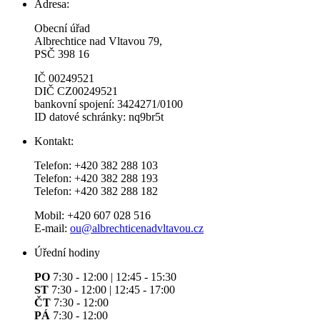
Adresa:
Obecní úřad
Albrechtice nad Vltavou 79,
PSČ 398 16
IČ 00249521
DIČ CZ00249521
bankovní spojení: 3424271/0100
ID datové schránky: nq9br5t
Kontakt:
Telefon: +420 382 288 103
Telefon: +420 382 288 193
Telefon: +420 382 288 182
Mobil: +420 607 028 516
E-mail:
ou@albrechticenadvltavou.cz
Úřední hodiny
PO
7:30 - 12:00 | 12:45 - 15:30
ST
7:30 - 12:00 | 12:45 - 17:00
ČT
7:30 - 12:00
PÁ
7:30 - 12:00