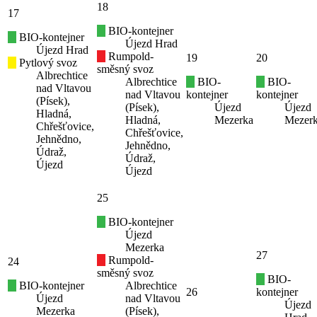
18
17
BIO-kontejner
BIO-kontejner
Újezd Hrad
Újezd Hrad
Rumpold-
19
20
Pytlový svoz
směsný svoz
Albrechtice
Albrechtice
BIO-
BIO-
nad Vltavou
nad Vltavou
kontejner
kontejner
(Písek),
(Písek),
Újezd
Újezd
Hladná,
Hladná,
Mezerka
Mezer
Chřešťovice,
Chřešťovice,
Jehnědno,
Jehnědno,
Údraž,
Údraž,
Újezd
Újezd
25
BIO-kontejner
Újezd
Mezerka
27
Rumpold-
24
směsný svoz
BIO-
BIO-kontejner
Albrechtice
26
kontejner
Újezd
nad Vltavou
Újezd
Mezerka
(Písek),