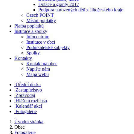
Dotace a granty 2017
Podpora narozených dětí z Jihočeského kraje
Czech POINT
Místní poplatky
Platba poplatků
Instituce a spolky
Infocentrum
Instituce v obci
Podnikatelské subjekty
Spolky
Kontakty
Kontakt na obec
Napište nám
Mapa webu
Úřední deska
Zastupitelstvo
Zpravodaj
Hlášení rozhlasu
Kalendář akcí
Fotogalerie
Úvodní stránka
Obec
Fotogalerie