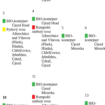
4
3
BIO-kontejner
BIO-kontejner
Újezd Hrad
Újezd Hrad
Rumpold-
5
6
Pytlový svoz
směsný svoz
Albrechtice
Albrechtice
BIO-
BIO-
nad Vltavou
nad Vltavou
kontejner
kontejner
(Písek),
(Písek),
Újezd
Újezd
Hladná,
Hladná,
Mezerka
Mezer
Chřešťovice,
Chřešťovice,
Jehnědno,
Jehnědno,
Údraž,
Údraž,
Újezd
Újezd
11
BIO-kontejner
Újezd
Mezerka
13
Rumpold-
10
směsný svoz
BIO-