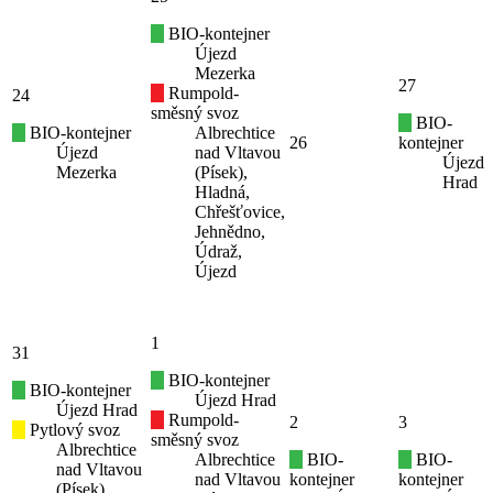
BIO-kontejner
Újezd
Mezerka
27
Rumpold-
24
směsný svoz
BIO-
BIO-kontejner
Albrechtice
26
kontejner
Újezd
nad Vltavou
Újezd
Mezerka
(Písek),
Hrad
Hladná,
Chřešťovice,
Jehnědno,
Údraž,
Újezd
1
31
BIO-kontejner
BIO-kontejner
Újezd Hrad
Újezd Hrad
Rumpold-
2
3
Pytlový svoz
směsný svoz
Albrechtice
Albrechtice
BIO-
BIO-
nad Vltavou
nad Vltavou
kontejner
kontejner
(Písek),