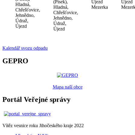
(Písek),
Újezd
Újezd
Hladná,
Hladná,
Mezerka
Mezer
Chřešťovice,
Chřešťovice,
Jehnědno,
Jehnědno,
Údraž,
Údraž,
Újezd
Újezd
Kalendář svozu odpadu
GEPRO
Mapa naší obce
Portál Veřejné správy
Vítěz vesnice roku Jihočeského kraje 2022