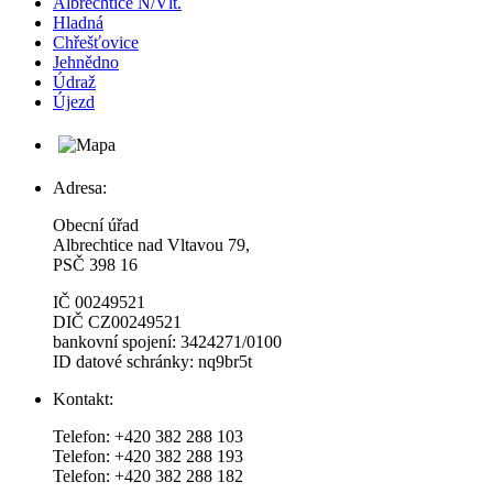
Albrechtice N/Vlt.
Hladná
Chřešťovice
Jehnědno
Údraž
Újezd
Adresa:
Obecní úřad
Albrechtice nad Vltavou 79,
PSČ 398 16
IČ 00249521
DIČ CZ00249521
bankovní spojení: 3424271/0100
ID datové schránky: nq9br5t
Kontakt:
Telefon: +420 382 288 103
Telefon: +420 382 288 193
Telefon: +420 382 288 182