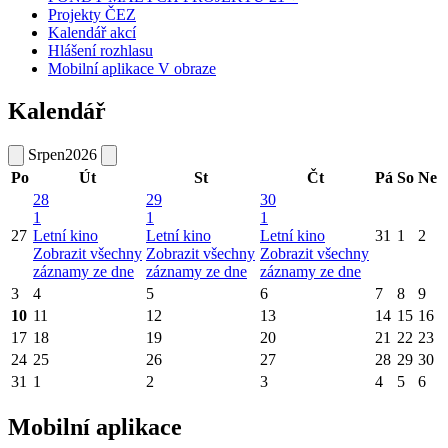
Projekty ČEZ
Kalendář akcí
Hlášení rozhlasu
Mobilní aplikace V obraze
Kalendář
Srpen
2026
Po
Út
St
Čt
Pá
So
Ne
28
29
30
1
1
1
27
Letní kino
Letní kino
Letní kino
31
1
2
Zobrazit všechny
Zobrazit všechny
Zobrazit všechny
záznamy ze dne
záznamy ze dne
záznamy ze dne
3
4
5
6
7
8
9
10
11
12
13
14
15
16
17
18
19
20
21
22
23
24
25
26
27
28
29
30
31
1
2
3
4
5
6
Mobilní aplikace