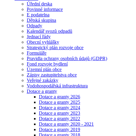
Úřední deska
Povinné informace
E podatelna
Dětská skupina
Odpady
Kalendář svozů odpadů
Jednací řády
Obecní vyhlášky
Strategický plán rozvoje obce
Formuláře
Pravidla ochrany osobních údajů (GDPR)
Fond rozvoje bydlení
Územní plán obce
Zápisy zastupitelstva obce
Veřejné zakázky
Vodohospodářská infrastruktura
Dotace a granty
Dotace a granty 2026
Dotace a granty 2025
Dotace a granty 2024
Dotace a granty 2023
Dotace a granty 2022
Dotace a granty 2020 - 2021
Dotace a granty 2019
Dotace a granty 2018