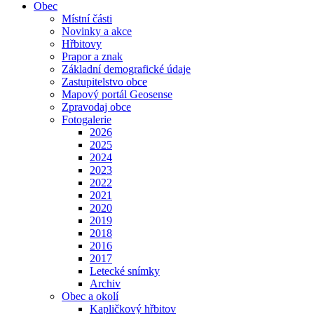
Obec
Místní části
Novinky a akce
Hřbitovy
Prapor a znak
Základní demografické údaje
Zastupitelstvo obce
Mapový portál Geosense
Zpravodaj obce
Fotogalerie
2026
2025
2024
2023
2022
2021
2020
2019
2018
2016
2017
Letecké snímky
Archiv
Obec a okolí
Kapličkový hřbitov