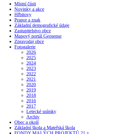
Místní části
Novinky a akce
Hřbitovy
Prapor a znak
Základní demografické údaje
Zastupitelstvo obce
Mapový portál Geosense
Zpravodaj obce
Fotogalerie
2026
2025
2024
2023
2022
2021
2020
2019
2018
2016
2017
Letecké snímky
Archiv
Obec a okolí
Základní škola a Mateřská škola
FONDY MALÝCH PROJEKTŮ 21 +