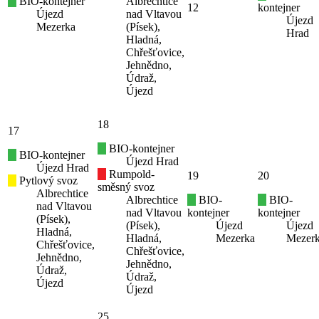
BIO-kontejner
Albrechtice
12
kontejner
Újezd
nad Vltavou
Újezd
Mezerka
(Písek),
Hrad
Hladná,
Chřešťovice,
Jehnědno,
Údraž,
Újezd
18
17
BIO-kontejner
BIO-kontejner
Újezd Hrad
Újezd Hrad
Rumpold-
19
20
Pytlový svoz
směsný svoz
Albrechtice
Albrechtice
BIO-
BIO-
nad Vltavou
nad Vltavou
kontejner
kontejner
(Písek),
(Písek),
Újezd
Újezd
Hladná,
Hladná,
Mezerka
Mezer
Chřešťovice,
Chřešťovice,
Jehnědno,
Jehnědno,
Údraž,
Údraž,
Újezd
Újezd
25