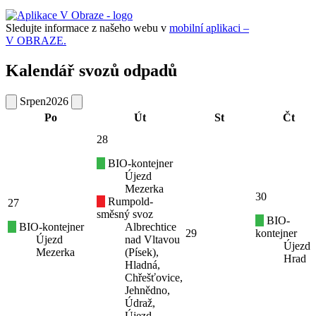
Sledujte informace z našeho webu v
mobilní aplikaci –
V OBRAZE.
Kalendář svozů odpadů
Srpen
2026
Po
Út
St
Čt
28
BIO-kontejner
Újezd
Mezerka
30
Rumpold-
27
směsný svoz
BIO-
BIO-kontejner
Albrechtice
29
kontejner
Újezd
nad Vltavou
Újezd
Mezerka
(Písek),
Hrad
Hladná,
Chřešťovice,
Jehnědno,
Údraž,
Újezd