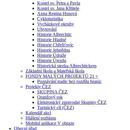
Kostel sv. Petra a Pavla
Kostel sv. Jana Křtitele
Anna Regina Husová
Cykloturistika
Vycházkové okruhy
Ubytování
Historie Albrechtic
Historie Hladné
Historie Chřešťovic
Historie Jehnědna
Historie Údraže
Historie Újezdu
Historická stezka Albrechtickem
Základní škola a Mateřská škola
FONDY MALÝCH PROJEKTŮ 21 +
Poznávání tradic bez rozdílu hranic
Projekty ČEZ
SKUPINA ČEZ
Oranžový rok
Elektronický zpravodaj Skupiny ČEZ
Turistický cíl (ČEZ)
Kalendář akcí
Hlášení rozhlasu
Mobilní aplikace V obraze
Obecní úřad