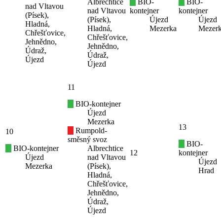
Albrechtice
BIO-
BIO-
nad Vltavou
nad Vltavou
kontejner
kontejner
(Písek),
(Písek),
Újezd
Újezd
Hladná,
Hladná,
Mezerka
Mezer
Chřešťovice,
Chřešťovice,
Jehnědno,
Jehnědno,
Údraž,
Údraž,
Újezd
Újezd
11
BIO-kontejner
Újezd
Mezerka
13
Rumpold-
10
směsný svoz
BIO-
BIO-kontejner
Albrechtice
12
kontejner
Újezd
nad Vltavou
Újezd
Mezerka
(Písek),
Hrad
Hladná,
Chřešťovice,
Jehnědno,
Údraž,
Újezd