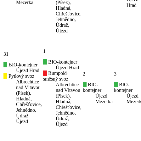
Mezerka
(Písek),
Hrad
Hladná,
Chřešťovice,
Jehnědno,
Údraž,
Újezd
1
31
BIO-kontejner
BIO-kontejner
Újezd Hrad
Újezd Hrad
Rumpold-
2
3
Pytlový svoz
směsný svoz
Albrechtice
Albrechtice
BIO-
BIO-
nad Vltavou
nad Vltavou
kontejner
kontejner
(Písek),
(Písek),
Újezd
Újezd
Hladná,
Hladná,
Mezerka
Mezer
Chřešťovice,
Chřešťovice,
Jehnědno,
Jehnědno,
Údraž,
Údraž,
Újezd
Újezd