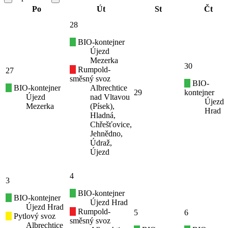
Po
Út
St
Čt
28
BIO-kontejner
Újezd
Mezerka
30
Rumpold-
27
směsný svoz
BIO-
BIO-kontejner
Albrechtice
29
kontejner
Újezd
nad Vltavou
Újezd
Mezerka
(Písek),
Hrad
Hladná,
Chřešťovice,
Jehnědno,
Údraž,
Újezd
4
3
BIO-kontejner
BIO-kontejner
Újezd Hrad
Újezd Hrad
Rumpold-
5
6
Pytlový svoz
směsný svoz
Albrechtice