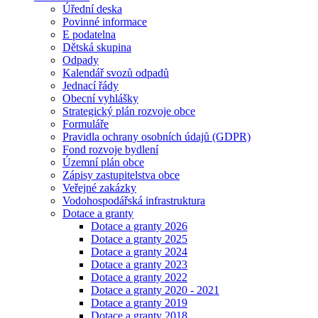
Úřední deska
Povinné informace
E podatelna
Dětská skupina
Odpady
Kalendář svozů odpadů
Jednací řády
Obecní vyhlášky
Strategický plán rozvoje obce
Formuláře
Pravidla ochrany osobních údajů (GDPR)
Fond rozvoje bydlení
Územní plán obce
Zápisy zastupitelstva obce
Veřejné zakázky
Vodohospodářská infrastruktura
Dotace a granty
Dotace a granty 2026
Dotace a granty 2025
Dotace a granty 2024
Dotace a granty 2023
Dotace a granty 2022
Dotace a granty 2020 - 2021
Dotace a granty 2019
Dotace a granty 2018