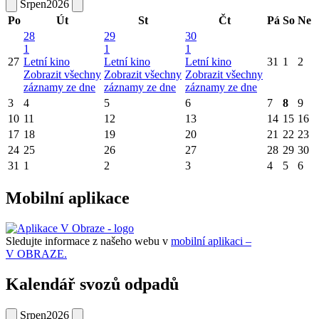
Srpen
2026
Po
Út
St
Čt
Pá
So
Ne
28
29
30
1
1
1
27
Letní kino
Letní kino
Letní kino
31
1
2
Zobrazit všechny
Zobrazit všechny
Zobrazit všechny
záznamy ze dne
záznamy ze dne
záznamy ze dne
3
4
5
6
7
8
9
10
11
12
13
14
15
16
17
18
19
20
21
22
23
24
25
26
27
28
29
30
31
1
2
3
4
5
6
Mobilní aplikace
Sledujte informace z našeho webu v
mobilní aplikaci –
V OBRAZE.
Kalendář svozů odpadů
Srpen
2026