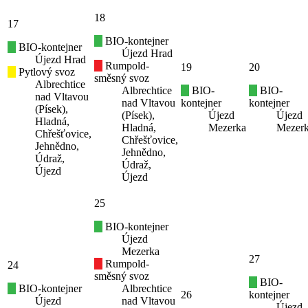
18
17
BIO-kontejner
BIO-kontejner
Újezd Hrad
Újezd Hrad
Rumpold-
19
20
Pytlový svoz
směsný svoz
Albrechtice
Albrechtice
BIO-
BIO-
nad Vltavou
nad Vltavou
kontejner
kontejner
(Písek),
(Písek),
Újezd
Újezd
Hladná,
Hladná,
Mezerka
Mezer
Chřešťovice,
Chřešťovice,
Jehnědno,
Jehnědno,
Údraž,
Údraž,
Újezd
Újezd
25
BIO-kontejner
Újezd
Mezerka
27
Rumpold-
24
směsný svoz
BIO-
BIO-kontejner
Albrechtice
26
kontejner
Újezd
nad Vltavou
Újezd