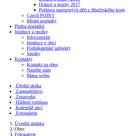
Dotace a granty 2017
Podpora narozených dětí z Jihočeského kraje
Czech POINT
Místní poplatky
Platba poplatků
Instituce a spolky
Infocentrum
Instituce v obci
Podnikatelské subjekty
Spolky
Kontakty
Kontakt na obec
Napište nám
Mapa webu
Úřední deska
Zastupitelstvo
Zpravodaj
Hlášení rozhlasu
Kalendář akcí
Fotogalerie
Úvodní stránka
Obec
Fotogalerie