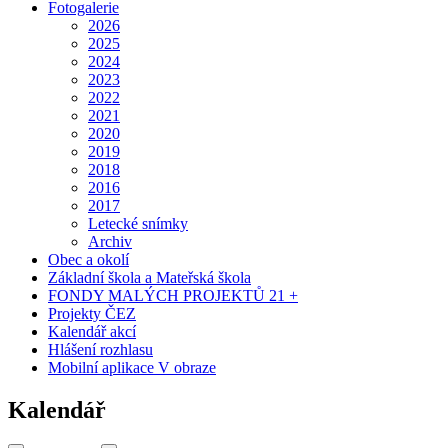
Fotogalerie
2026
2025
2024
2023
2022
2021
2020
2019
2018
2016
2017
Letecké snímky
Archiv
Obec a okolí
Základní škola a Mateřská škola
FONDY MALÝCH PROJEKTŮ 21 +
Projekty ČEZ
Kalendář akcí
Hlášení rozhlasu
Mobilní aplikace V obraze
Kalendář