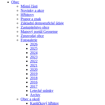
Obec
Místní části
Novinky a akce
Hřbitovy
Prapor a znak
Základní demografické údaje
Zastupitelstvo obce
Mapový portál Geosense
Zpravodaj obce
Fotogalerie
2026
2025
2024
2023
2022
2021
2020
2019
2018
2016
2017
Letecké snímky
Archiv
Obec a okolí
Kapličkový hřbitov