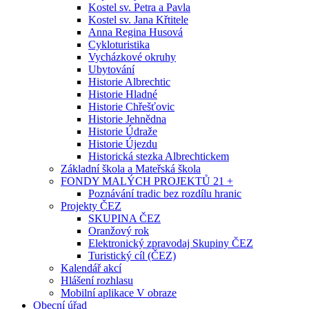
Kostel sv. Petra a Pavla
Kostel sv. Jana Křtitele
Anna Regina Husová
Cykloturistika
Vycházkové okruhy
Ubytování
Historie Albrechtic
Historie Hladné
Historie Chřešťovic
Historie Jehnědna
Historie Údraže
Historie Újezdu
Historická stezka Albrechtickem
Základní škola a Mateřská škola
FONDY MALÝCH PROJEKTŮ 21 +
Poznávání tradic bez rozdílu hranic
Projekty ČEZ
SKUPINA ČEZ
Oranžový rok
Elektronický zpravodaj Skupiny ČEZ
Turistický cíl (ČEZ)
Kalendář akcí
Hlášení rozhlasu
Mobilní aplikace V obraze
Obecní úřad