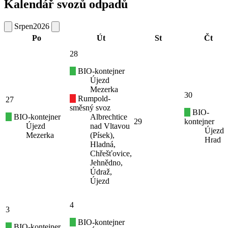
Kalendář svozů odpadů
Srpen
2026
Po
Út
St
Čt
28
BIO-kontejner
Újezd
Mezerka
30
Rumpold-
27
směsný svoz
BIO-
BIO-kontejner
Albrechtice
29
kontejner
Újezd
nad Vltavou
Újezd
Mezerka
(Písek),
Hrad
Hladná,
Chřešťovice,
Jehnědno,
Údraž,
Újezd
4
3
BIO-kontejner
BIO-kontejner