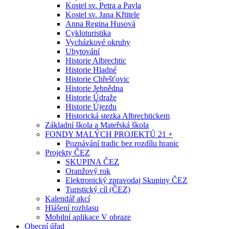
Kostel sv. Petra a Pavla
Kostel sv. Jana Křtitele
Anna Regina Husová
Cykloturistika
Vycházkové okruhy
Ubytování
Historie Albrechtic
Historie Hladné
Historie Chřešťovic
Historie Jehnědna
Historie Údraže
Historie Újezdu
Historická stezka Albrechtickem
Základní škola a Mateřská škola
FONDY MALÝCH PROJEKTŮ 21 +
Poznávání tradic bez rozdílu hranic
Projekty ČEZ
SKUPINA ČEZ
Oranžový rok
Elektronický zpravodaj Skupiny ČEZ
Turistický cíl (ČEZ)
Kalendář akcí
Hlášení rozhlasu
Mobilní aplikace V obraze
Obecní úřad