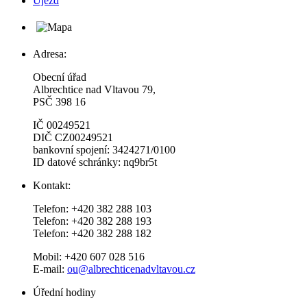
Újezd
Adresa:
Obecní úřad
Albrechtice nad Vltavou 79,
PSČ 398 16
IČ 00249521
DIČ CZ00249521
bankovní spojení: 3424271/0100
ID datové schránky: nq9br5t
Kontakt:
Telefon: +420 382 288 103
Telefon: +420 382 288 193
Telefon: +420 382 288 182
Mobil: +420 607 028 516
E-mail:
ou@albrechticenadvltavou.cz
Úřední hodiny