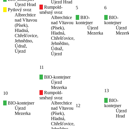
Újezd Hrad
Újezd Hrad
Rumpold-
5
6
Pytlový svoz
směsný svoz
Albrechtice
Albrechtice
BIO-
BIO-
nad Vltavou
nad Vltavou
kontejner
kontejner
(Písek),
(Písek),
Újezd
Újezd
Hladná,
Hladná,
Mezerka
Mezer
Chřešťovice,
Chřešťovice,
Jehnědno,
Jehnědno,
Údraž,
Údraž,
Újezd
Újezd
11
BIO-kontejner
Újezd
Mezerka
13
Rumpold-
10
směsný svoz
BIO-
BIO-kontejner
Albrechtice
12
kontejner
Újezd
nad Vltavou
Újezd
Mezerka
(Písek),
Hrad
Hladná,
Chřešťovice,
Jehnědno,