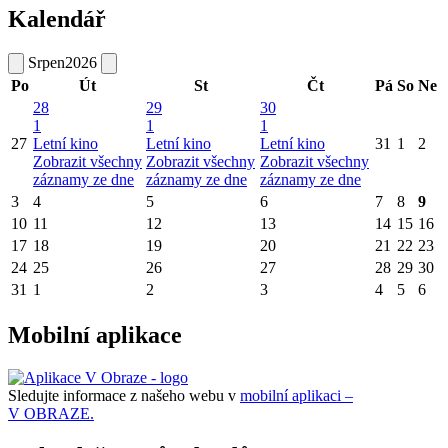
Kalendář
Srpen
2026
Po
Út
St
Čt
Pá
So
Ne
28
29
30
1
1
1
27
Letní kino
Letní kino
Letní kino
31
1
2
Zobrazit všechny
Zobrazit všechny
Zobrazit všechny
záznamy ze dne
záznamy ze dne
záznamy ze dne
3
4
5
6
7
8
9
10
11
12
13
14
15
16
17
18
19
20
21
22
23
24
25
26
27
28
29
30
31
1
2
3
4
5
6
Mobilní aplikace
Sledujte informace z našeho webu v
mobilní aplikaci –
V OBRAZE.