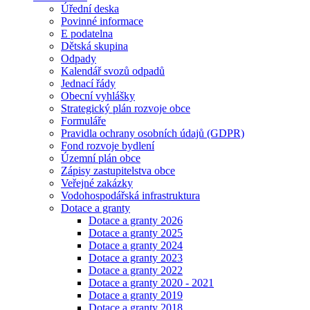
Úřední deska
Povinné informace
E podatelna
Dětská skupina
Odpady
Kalendář svozů odpadů
Jednací řády
Obecní vyhlášky
Strategický plán rozvoje obce
Formuláře
Pravidla ochrany osobních údajů (GDPR)
Fond rozvoje bydlení
Územní plán obce
Zápisy zastupitelstva obce
Veřejné zakázky
Vodohospodářská infrastruktura
Dotace a granty
Dotace a granty 2026
Dotace a granty 2025
Dotace a granty 2024
Dotace a granty 2023
Dotace a granty 2022
Dotace a granty 2020 - 2021
Dotace a granty 2019
Dotace a granty 2018