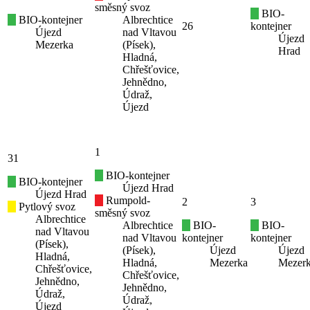
směsný svoz
BIO-
BIO-kontejner
Albrechtice
26
kontejner
Újezd
nad Vltavou
Újezd
Mezerka
(Písek),
Hrad
Hladná,
Chřešťovice,
Jehnědno,
Údraž,
Újezd
1
31
BIO-kontejner
BIO-kontejner
Újezd Hrad
Újezd Hrad
Rumpold-
2
3
Pytlový svoz
směsný svoz
Albrechtice
Albrechtice
BIO-
BIO-
nad Vltavou
nad Vltavou
kontejner
kontejner
(Písek),
(Písek),
Újezd
Újezd
Hladná,
Hladná,
Mezerka
Mezer
Chřešťovice,
Chřešťovice,
Jehnědno,
Jehnědno,
Údraž,
Údraž,
Újezd