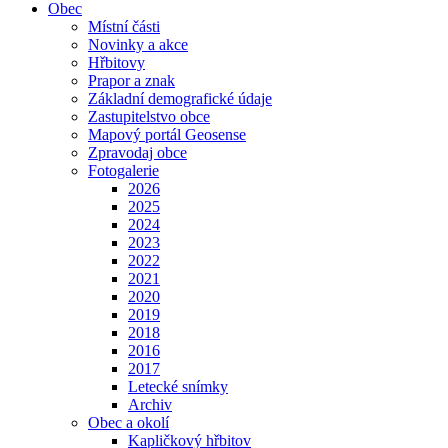
Obec
Místní části
Novinky a akce
Hřbitovy
Prapor a znak
Základní demografické údaje
Zastupitelstvo obce
Mapový portál Geosense
Zpravodaj obce
Fotogalerie
2026
2025
2024
2023
2022
2021
2020
2019
2018
2016
2017
Letecké snímky
Archiv
Obec a okolí
Kapličkový hřbitov