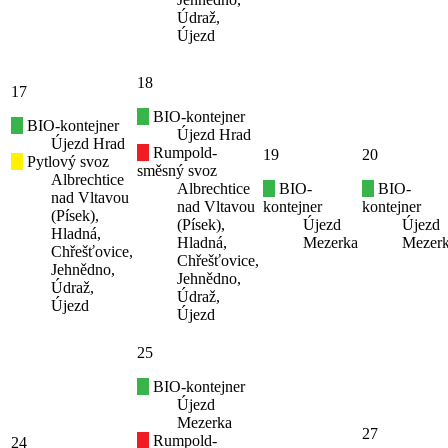
Údraž,
Újezd
18
17
BIO-kontejner
BIO-kontejner
Újezd Hrad
Újezd Hrad
Rumpold-
19
20
Pytlový svoz
směsný svoz
Albrechtice
Albrechtice
BIO-
BIO-
nad Vltavou
nad Vltavou
kontejner
kontejner
(Písek),
(Písek),
Újezd
Újezd
Hladná,
Hladná,
Mezerka
Mezer
Chřešťovice,
Chřešťovice,
Jehnědno,
Jehnědno,
Údraž,
Údraž,
Újezd
Újezd
25
BIO-kontejner
Újezd
Mezerka
27
Rumpold-
24