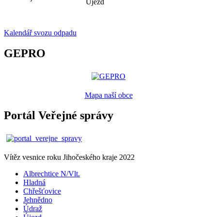
Újezd
Kalendář svozu odpadu
GEPRO
Mapa naší obce
Portál Veřejné správy
Vítěz vesnice roku Jihočeského kraje 2022
Albrechtice N/Vlt.
Hladná
Chřešťovice
Jehnědno
Údraž