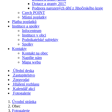
Dotace a granty 2017
Podpora narozených dětí z Jihočeského kraje
Czech POINT
Místní poplatky
Platba poplatků
Instituce a spolky
Infocentrum
Instituce v obci
Podnikatelské subjekty
Spolky
Kontakty
Kontakt na obec
Napište nám
Mapa webu
Úřední deska
Zastupitelstvo
Zpravodaj
Hlášení rozhlasu
Kalendář akcí
Fotogalerie
Úvodní stránka
Obec
Fotogalerie