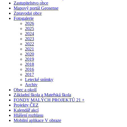
Zastupitelstvo obce
Mapový portál Geosense
Zpravodaj obce
Fotogalerie
2026
2025
2024
2023
2022
2021
2020
2019
2018
2016
2017
Letecké snímky
Archiv
Obec a okolí
Základní škola a Mateřská škola
FONDY MALÝCH PROJEKTŮ 21 +
Projekty ČEZ
Kalendář akcí
Hlášení rozhlasu
Mobilní aplikace V obraze