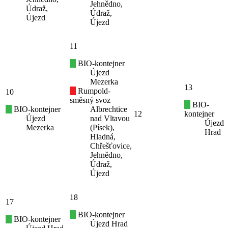
Jehnědno,
Údraž,
Údraž,
Újezd
Újezd
11
BIO-kontejner
Újezd
Mezerka
13
Rumpold-
10
směsný svoz
BIO-
BIO-kontejner
Albrechtice
12
kontejner
Újezd
nad Vltavou
Újezd
Mezerka
(Písek),
Hrad
Hladná,
Chřešťovice,
Jehnědno,
Údraž,
Újezd
18
17
BIO-kontejner
BIO-kontejner
Újezd Hrad