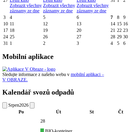
27
Letní kino
Letní kino
Letní kino
31
1
2
Zobrazit všechny
Zobrazit všechny
Zobrazit všechny
záznamy ze dne
záznamy ze dne
záznamy ze dne
3
4
5
6
7
8
9
10
11
12
13
14
15
16
17
18
19
20
21
22
23
24
25
26
27
28
29
30
31
1
2
3
4
5
6
Mobilní aplikace
Sledujte informace z našeho webu v
mobilní aplikaci –
V OBRAZE.
Kalendář svozů odpadů
Srpen
2026
Po
Út
St
Čt
28
BIO-kontejner