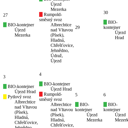
Újezd
Mezerka
30
Rumpold-
27
směsný svoz
BIO-
BIO-kontejner
Albrechtice
29
kontejner
Újezd
nad Vltavou
Újezd
Mezerka
(Písek),
Hrad
Hladná,
Chřešťovice,
Jehnědno,
Údraž,
Újezd
4
3
BIO-kontejner
BIO-kontejner
Újezd Hrad
Újezd Hrad
Rumpold-
5
6
Pytlový svoz
směsný svoz
Albrechtice
Albrechtice
BIO-
BIO-
nad Vltavou
nad Vltavou
kontejner
kontejner
(Písek),
(Písek),
Újezd
Újezd
Hladná,
Hladná,
Mezerka
Mezer
Chřešťovice,
Chřešťovice,
Jehnědno,