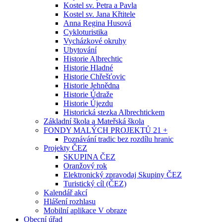
Kostel sv. Petra a Pavla
Kostel sv. Jana Křtitele
Anna Regina Husová
Cykloturistika
Vycházkové okruhy
Ubytování
Historie Albrechtic
Historie Hladné
Historie Chřešťovic
Historie Jehnědna
Historie Údraže
Historie Újezdu
Historická stezka Albrechtickem
Základní škola a Mateřská škola
FONDY MALÝCH PROJEKTŮ 21 +
Poznávání tradic bez rozdílu hranic
Projekty ČEZ
SKUPINA ČEZ
Oranžový rok
Elektronický zpravodaj Skupiny ČEZ
Turistický cíl (ČEZ)
Kalendář akcí
Hlášení rozhlasu
Mobilní aplikace V obraze
Obecní úřad