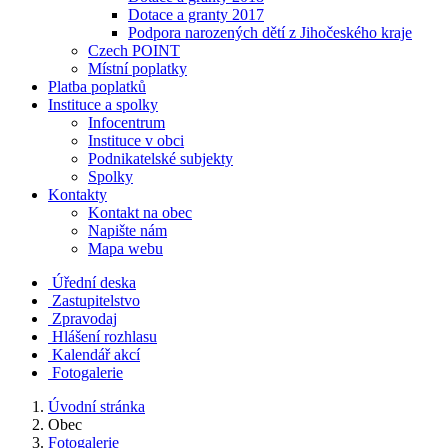
Dotace a granty 2017
Podpora narozených dětí z Jihočeského kraje
Czech POINT
Místní poplatky
Platba poplatků
Instituce a spolky
Infocentrum
Instituce v obci
Podnikatelské subjekty
Spolky
Kontakty
Kontakt na obec
Napište nám
Mapa webu
Úřední deska
Zastupitelstvo
Zpravodaj
Hlášení rozhlasu
Kalendář akcí
Fotogalerie
Úvodní stránka
Obec
Fotogalerie