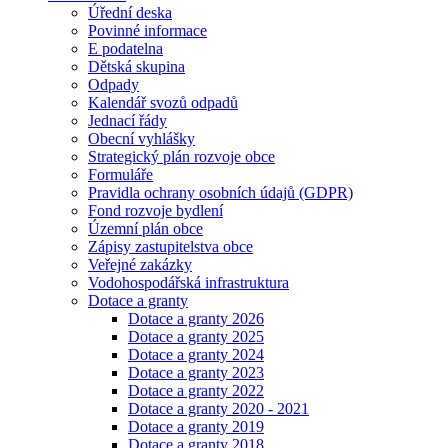
Úřední deska
Povinné informace
E podatelna
Dětská skupina
Odpady
Kalendář svozů odpadů
Jednací řády
Obecní vyhlášky
Strategický plán rozvoje obce
Formuláře
Pravidla ochrany osobních údajů (GDPR)
Fond rozvoje bydlení
Územní plán obce
Zápisy zastupitelstva obce
Veřejné zakázky
Vodohospodářská infrastruktura
Dotace a granty
Dotace a granty 2026
Dotace a granty 2025
Dotace a granty 2024
Dotace a granty 2023
Dotace a granty 2022
Dotace a granty 2020 - 2021
Dotace a granty 2019
Dotace a granty 2018