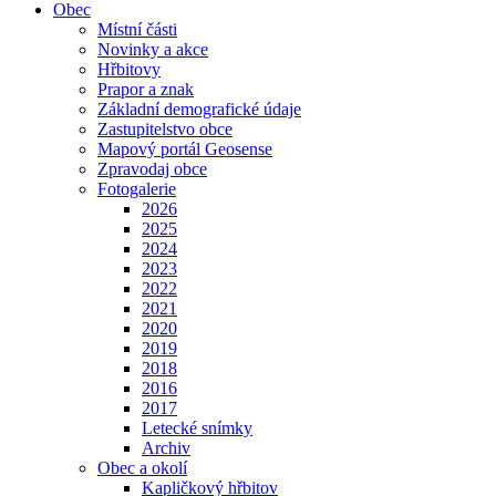
Obec
Místní části
Novinky a akce
Hřbitovy
Prapor a znak
Základní demografické údaje
Zastupitelstvo obce
Mapový portál Geosense
Zpravodaj obce
Fotogalerie
2026
2025
2024
2023
2022
2021
2020
2019
2018
2016
2017
Letecké snímky
Archiv
Obec a okolí
Kapličkový hřbitov