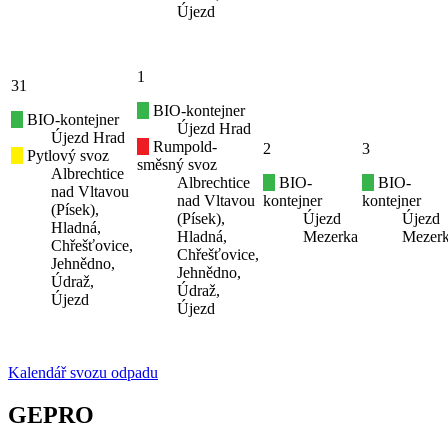
Újezd
1
31
BIO-kontejner
BIO-kontejner
Újezd Hrad
Újezd Hrad
Rumpold-
2
3
Pytlový svoz
směsný svoz
Albrechtice
Albrechtice
BIO-
BIO-
nad Vltavou
nad Vltavou
kontejner
kontejner
(Písek),
(Písek),
Újezd
Újezd
Hladná,
Hladná,
Mezerka
Mezer
Chřešťovice,
Chřešťovice,
Jehnědno,
Jehnědno,
Údraž,
Údraž,
Újezd
Újezd
Kalendář svozu odpadu
GEPRO