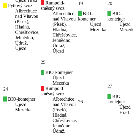
Újezd Hrad
Rumpold-
19
20
Pytlový svoz
směsný svoz
Albrechtice
Albrechtice
BIO-
BIO-
nad Vltavou
nad Vltavou
kontejner
kontejner
(Písek),
(Písek),
Újezd
Újezd
Hladná,
Hladná,
Mezerka
Mezer
Chřešťovice,
Chřešťovice,
Jehnědno,
Jehnědno,
Údraž,
Údraž,
Újezd
Újezd
25
BIO-kontejner
Újezd
Mezerka
27
Rumpold-
24
směsný svoz
BIO-
BIO-kontejner
Albrechtice
26
kontejner
Újezd
nad Vltavou
Újezd
Mezerka
(Písek),
Hrad
Hladná,
Chřešťovice,
Jehnědno,
Údraž,