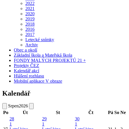
2022
2021
2020
2019
2018
2016
2017
Letecké snímky
Archiv
Obec a okolí
Základní škola a Mateřská škola
FONDY MALÝCH PROJEKTŮ 21 +
Projekty ČEZ
Kalendář akcí
Hlášení rozhlasu
Mobilní aplikace V obraze
Kalendář
Srpen
2026
Po
Út
St
Čt
Pá
So
Ne
28
29
30
1
1
1