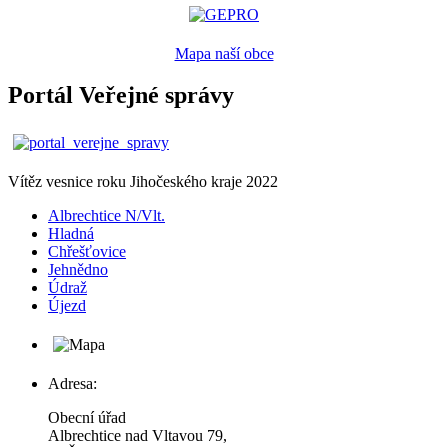
Mapa naší obce
Portál Veřejné správy
Vítěz vesnice roku Jihočeského kraje 2022
Albrechtice N/Vlt.
Hladná
Chřešťovice
Jehnědno
Údraž
Újezd
Adresa:
Obecní úřad
Albrechtice nad Vltavou 79,