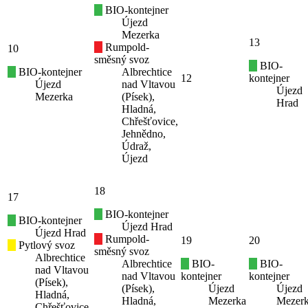
BIO-kontejner
Újezd
Mezerka
13
Rumpold-
10
směsný svoz
BIO-
BIO-kontejner
Albrechtice
12
kontejner
Újezd
nad Vltavou
Újezd
Mezerka
(Písek),
Hrad
Hladná,
Chřešťovice,
Jehnědno,
Údraž,
Újezd
18
17
BIO-kontejner
BIO-kontejner
Újezd Hrad
Újezd Hrad
Rumpold-
19
20
Pytlový svoz
směsný svoz
Albrechtice
Albrechtice
BIO-
BIO-
nad Vltavou
nad Vltavou
kontejner
kontejner
(Písek),
(Písek),
Újezd
Újezd
Hladná,
Hladná,
Mezerka
Mezer
Chřešťovice,