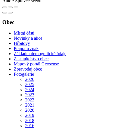
Autor:
Správce Webu
Obec
Místní části
Novinky a akce
Hřbitovy
Prapor a znak
Základní demografické údaje
Zastupitelstvo obce
Mapový portál Geosense
Zpravodaj obce
Fotogalerie
2026
2025
2024
2023
2022
2021
2020
2019
2018
2016