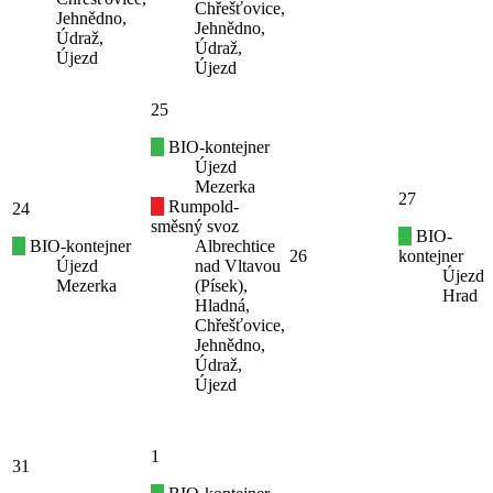
Chřešťovice,
Jehnědno,
Jehnědno,
Údraž,
Údraž,
Újezd
Újezd
25
BIO-kontejner
Újezd
Mezerka
27
Rumpold-
24
směsný svoz
BIO-
BIO-kontejner
Albrechtice
26
kontejner
Újezd
nad Vltavou
Újezd
Mezerka
(Písek),
Hrad
Hladná,
Chřešťovice,
Jehnědno,
Údraž,
Újezd
1
31