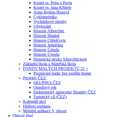
Kostel sv. Petra a Pavla
Kostel sv. Jana Křtitele
Anna Regina Husová
Cykloturistika
Vycházkové okruhy
Ubytování
Historie Albrechtic
Historie Hladné
Historie Chřešťovic
Historie Jehnědna
Historie Údraže
Historie Újezdu
Historická stezka Albrechtickem
Základní škola a Mateřská škola
FONDY MALÝCH PROJEKTŮ 21 +
Poznávání tradic bez rozdílu hranic
Projekty ČEZ
SKUPINA ČEZ
Oranžový rok
Elektronický zpravodaj Skupiny ČEZ
Turistický cíl (ČEZ)
Kalendář akcí
Hlášení rozhlasu
Mobilní aplikace V obraze
Obecní úřad