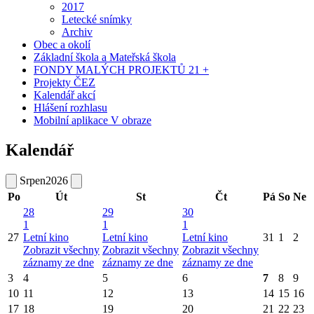
2017
Letecké snímky
Archiv
Obec a okolí
Základní škola a Mateřská škola
FONDY MALÝCH PROJEKTŮ 21 +
Projekty ČEZ
Kalendář akcí
Hlášení rozhlasu
Mobilní aplikace V obraze
Kalendář
Srpen
2026
Po
Út
St
Čt
Pá
So
Ne
28
29
30
1
1
1
27
Letní kino
Letní kino
Letní kino
31
1
2
Zobrazit všechny
Zobrazit všechny
Zobrazit všechny
záznamy ze dne
záznamy ze dne
záznamy ze dne
3
4
5
6
7
8
9
10
11
12
13
14
15
16
17
18
19
20
21
22
23