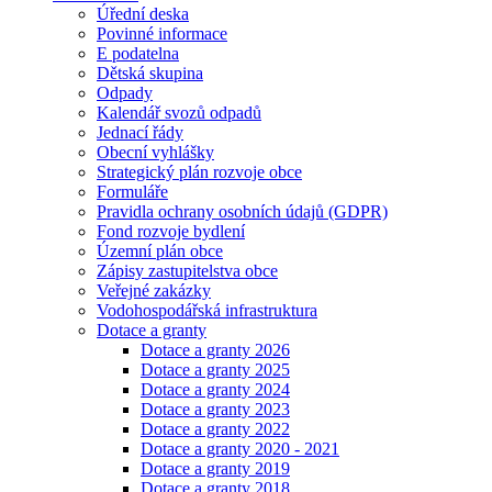
Úřední deska
Povinné informace
E podatelna
Dětská skupina
Odpady
Kalendář svozů odpadů
Jednací řády
Obecní vyhlášky
Strategický plán rozvoje obce
Formuláře
Pravidla ochrany osobních údajů (GDPR)
Fond rozvoje bydlení
Územní plán obce
Zápisy zastupitelstva obce
Veřejné zakázky
Vodohospodářská infrastruktura
Dotace a granty
Dotace a granty 2026
Dotace a granty 2025
Dotace a granty 2024
Dotace a granty 2023
Dotace a granty 2022
Dotace a granty 2020 - 2021
Dotace a granty 2019
Dotace a granty 2018