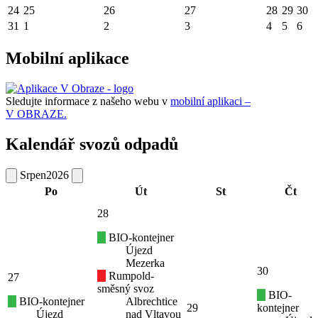
24
25
26
27
28
29
30
31
1
2
3
4
5
6
Mobilní aplikace
Sledujte informace z našeho webu v
mobilní aplikaci –
V OBRAZE.
Kalendář svozů odpadů
Srpen
2026
Po
Út
St
Čt
28
BIO-kontejner
Újezd
Mezerka
30
Rumpold-
27
směsný svoz
BIO-
BIO-kontejner
Albrechtice
29
kontejner
Újezd
nad Vltavou