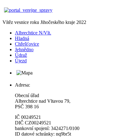
Vítěz vesnice roku Jihočeského kraje 2022
Albrechtice N/Vlt.
Hladná
Chřešťovice
Jehnědno
Údraž
Újezd
Adresa:
Obecní úřad
Albrechtice nad Vltavou 79,
PSČ 398 16
IČ 00249521
DIČ CZ00249521
bankovní spojení: 3424271/0100
ID datové schránky: nq9br5t