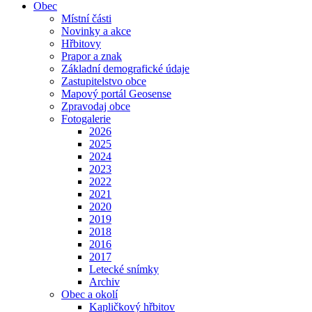
Obec
Místní části
Novinky a akce
Hřbitovy
Prapor a znak
Základní demografické údaje
Zastupitelstvo obce
Mapový portál Geosense
Zpravodaj obce
Fotogalerie
2026
2025
2024
2023
2022
2021
2020
2019
2018
2016
2017
Letecké snímky
Archiv
Obec a okolí
Kapličkový hřbitov