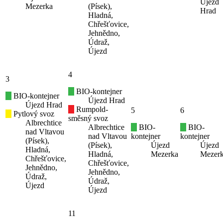
Újezd
Mezerka
(Písek),
Hrad
Hladná,
Chřešťovice,
Jehnědno,
Údraž,
Újezd
4
3
BIO-kontejner
BIO-kontejner
Újezd Hrad
Újezd Hrad
Rumpold-
5
6
Pytlový svoz
směsný svoz
Albrechtice
Albrechtice
BIO-
BIO-
nad Vltavou
nad Vltavou
kontejner
kontejner
(Písek),
(Písek),
Újezd
Újezd
Hladná,
Hladná,
Mezerka
Mezer
Chřešťovice,
Chřešťovice,
Jehnědno,
Jehnědno,
Údraž,
Údraž,
Újezd
Újezd
11