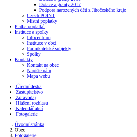
Dotace a granty 2017
Podpora narozených dětí z Jihočeského kraje
Czech POINT
Místní poplatky
Platba poplatků
Instituce a spolky
Infocentrum
Instituce v obci
Podnikatelské subjekty
Spolky
Kontakty
Kontakt na obec
Napište nám
Mapa webu
Úřední deska
Zastupitelstvo
Zpravodaj
Hlášení rozhlasu
Kalendář akcí
Fotogalerie
Úvodní stránka
Obec
Fotogalerie