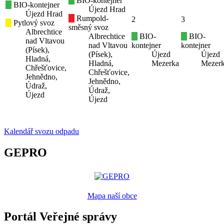
BIO-kontejner
BIO-kontejner
Újezd Hrad
Újezd Hrad
Rumpold-
2
3
Pytlový svoz
směsný svoz
Albrechtice
Albrechtice
BIO-
BIO-
nad Vltavou
nad Vltavou
kontejner
kontejner
(Písek),
(Písek),
Újezd
Újezd
Hladná,
Hladná,
Mezerka
Mezer
Chřešťovice,
Chřešťovice,
Jehnědno,
Jehnědno,
Údraž,
Údraž,
Újezd
Újezd
Kalendář svozu odpadu
GEPRO
Mapa naší obce
Portál Veřejné správy