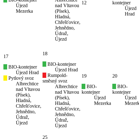
12
kontejner
Újezd
nad Vltavou
Újezd
Mezerka
(Písek),
Hrad
Hladná,
Chřešťovice,
Jehnědno,
Údraž,
Újezd
18
17
BIO-kontejner
BIO-kontejner
Újezd Hrad
Újezd Hrad
Rumpold-
19
20
Pytlový svoz
směsný svoz
Albrechtice
Albrechtice
BIO-
BIO-
nad Vltavou
nad Vltavou
kontejner
kontejner
(Písek),
(Písek),
Újezd
Újezd
Hladná,
Hladná,
Mezerka
Mezer
Chřešťovice,
Chřešťovice,
Jehnědno,
Jehnědno,
Údraž,
Údraž,
Újezd
Újezd
25