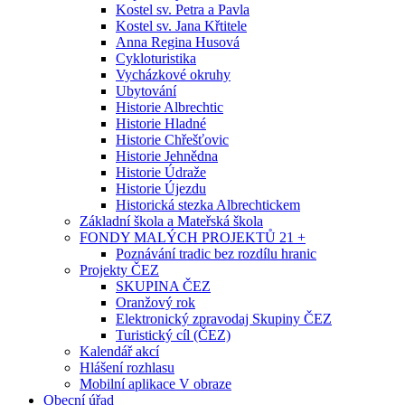
Kostel sv. Petra a Pavla
Kostel sv. Jana Křtitele
Anna Regina Husová
Cykloturistika
Vycházkové okruhy
Ubytování
Historie Albrechtic
Historie Hladné
Historie Chřešťovic
Historie Jehnědna
Historie Údraže
Historie Újezdu
Historická stezka Albrechtickem
Základní škola a Mateřská škola
FONDY MALÝCH PROJEKTŮ 21 +
Poznávání tradic bez rozdílu hranic
Projekty ČEZ
SKUPINA ČEZ
Oranžový rok
Elektronický zpravodaj Skupiny ČEZ
Turistický cíl (ČEZ)
Kalendář akcí
Hlášení rozhlasu
Mobilní aplikace V obraze
Obecní úřad