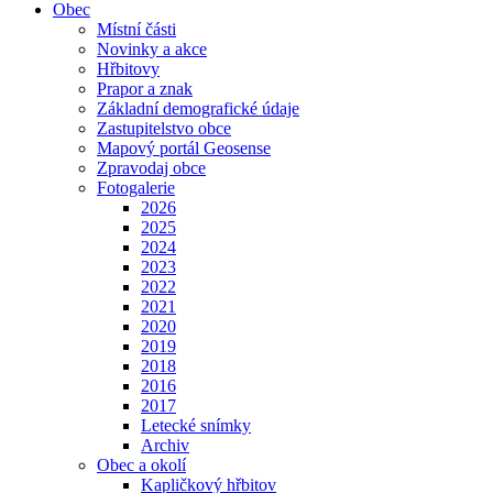
Obec
Místní části
Novinky a akce
Hřbitovy
Prapor a znak
Základní demografické údaje
Zastupitelstvo obce
Mapový portál Geosense
Zpravodaj obce
Fotogalerie
2026
2025
2024
2023
2022
2021
2020
2019
2018
2016
2017
Letecké snímky
Archiv
Obec a okolí
Kapličkový hřbitov