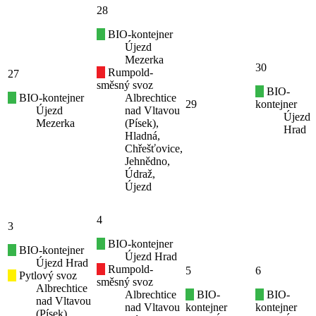
28
BIO-kontejner
Újezd
Mezerka
30
Rumpold-
27
směsný svoz
BIO-
BIO-kontejner
Albrechtice
29
kontejner
Újezd
nad Vltavou
Újezd
Mezerka
(Písek),
Hrad
Hladná,
Chřešťovice,
Jehnědno,
Údraž,
Újezd
4
3
BIO-kontejner
BIO-kontejner
Újezd Hrad
Újezd Hrad
Rumpold-
5
6
Pytlový svoz
směsný svoz
Albrechtice
Albrechtice
BIO-
BIO-
nad Vltavou
nad Vltavou
kontejner
kontejner
(Písek),