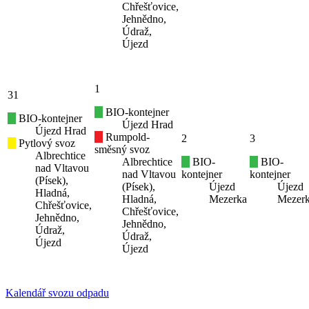
Chřešťovice,
Jehnědno,
Údraž,
Újezd
1
31
BIO-kontejner
BIO-kontejner
Újezd Hrad
Újezd Hrad
Rumpold-
2
3
Pytlový svoz
směsný svoz
Albrechtice
Albrechtice
BIO-
BIO-
nad Vltavou
nad Vltavou
kontejner
kontejner
(Písek),
(Písek),
Újezd
Újezd
Hladná,
Hladná,
Mezerka
Mezer
Chřešťovice,
Chřešťovice,
Jehnědno,
Jehnědno,
Údraž,
Údraž,
Újezd
Újezd
Kalendář svozu odpadu