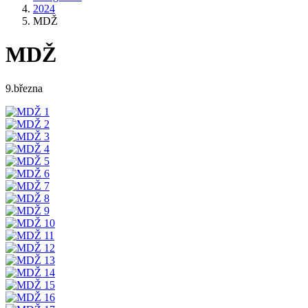
2024
MDŽ
MDŽ
9.března