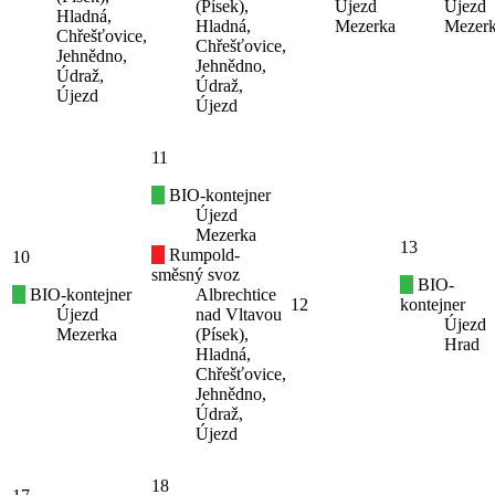
(Písek),
Újezd
Újezd
Hladná,
Hladná,
Mezerka
Mezer
Chřešťovice,
Chřešťovice,
Jehnědno,
Jehnědno,
Údraž,
Údraž,
Újezd
Újezd
11
BIO-kontejner
Újezd
Mezerka
13
Rumpold-
10
směsný svoz
BIO-
BIO-kontejner
Albrechtice
12
kontejner
Újezd
nad Vltavou
Újezd
Mezerka
(Písek),
Hrad
Hladná,
Chřešťovice,
Jehnědno,
Údraž,
Újezd
18