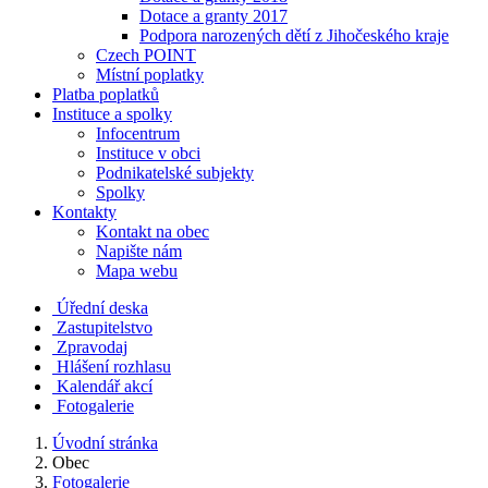
Dotace a granty 2017
Podpora narozených dětí z Jihočeského kraje
Czech POINT
Místní poplatky
Platba poplatků
Instituce a spolky
Infocentrum
Instituce v obci
Podnikatelské subjekty
Spolky
Kontakty
Kontakt na obec
Napište nám
Mapa webu
Úřední deska
Zastupitelstvo
Zpravodaj
Hlášení rozhlasu
Kalendář akcí
Fotogalerie
Úvodní stránka
Obec
Fotogalerie