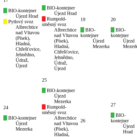
17
BIO-kontejner
BIO-kontejner
Újezd Hrad
Újezd Hrad
Rumpold-
19
20
Pytlový svoz
směsný svoz
Albrechtice
Albrechtice
BIO-
BIO-
nad Vltavou
nad Vltavou
kontejner
kontejner
(Písek),
(Písek),
Újezd
Újezd
Hladná,
Hladná,
Mezerka
Mezer
Chřešťovice,
Chřešťovice,
Jehnědno,
Jehnědno,
Údraž,
Údraž,
Újezd
Újezd
25
BIO-kontejner
Újezd
Mezerka
27
Rumpold-
24
směsný svoz
BIO-
BIO-kontejner
Albrechtice
26
kontejner
Újezd
nad Vltavou
Újezd
Mezerka
(Písek),
Hrad
Hladná,