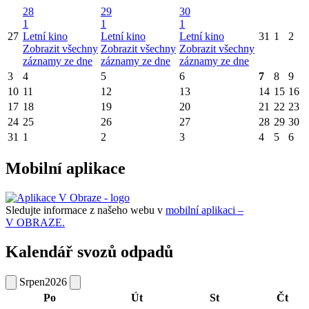
28
29
30
1
1
1
27
Letní kino
Letní kino
Letní kino
31
1
2
Zobrazit všechny
Zobrazit všechny
Zobrazit všechny
záznamy ze dne
záznamy ze dne
záznamy ze dne
3
4
5
6
7
8
9
10
11
12
13
14
15
16
17
18
19
20
21
22
23
24
25
26
27
28
29
30
31
1
2
3
4
5
6
Mobilní aplikace
Sledujte informace z našeho webu v
mobilní aplikaci –
V OBRAZE.
Kalendář svozů odpadů
Srpen
2026
Po
Út
St
Čt