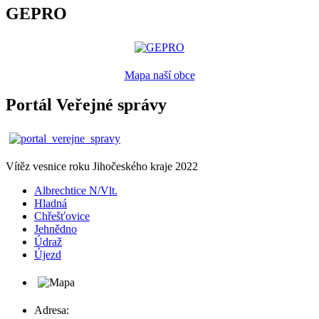
GEPRO
Mapa naší obce
Portál Veřejné správy
Vítěz vesnice roku Jihočeského kraje 2022
Albrechtice N/Vlt.
Hladná
Chřešťovice
Jehnědno
Údraž
Újezd
Adresa: