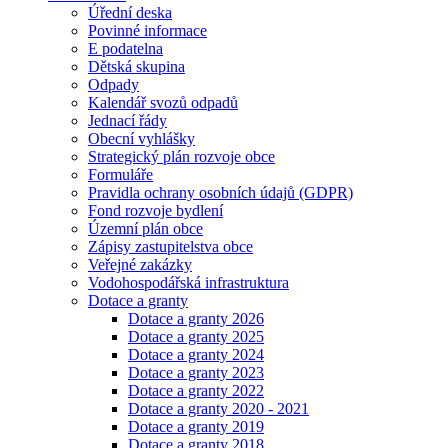
Úřední deska
Povinné informace
E podatelna
Dětská skupina
Odpady
Kalendář svozů odpadů
Jednací řády
Obecní vyhlášky
Strategický plán rozvoje obce
Formuláře
Pravidla ochrany osobních údajů (GDPR)
Fond rozvoje bydlení
Územní plán obce
Zápisy zastupitelstva obce
Veřejné zakázky
Vodohospodářská infrastruktura
Dotace a granty
Dotace a granty 2026
Dotace a granty 2025
Dotace a granty 2024
Dotace a granty 2023
Dotace a granty 2022
Dotace a granty 2020 - 2021
Dotace a granty 2019
Dotace a granty 2018