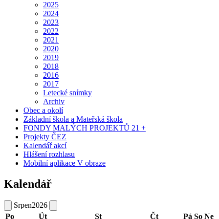
2025
2024
2023
2022
2021
2020
2019
2018
2016
2017
Letecké snímky
Archiv
Obec a okolí
Základní škola a Mateřská škola
FONDY MALÝCH PROJEKTŮ 21 +
Projekty ČEZ
Kalendář akcí
Hlášení rozhlasu
Mobilní aplikace V obraze
Kalendář
Srpen
2026
Po
Út
St
Čt
Pá
So
Ne