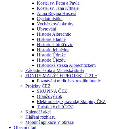
Kostel sv. Petra a Pavla
Kostel sv. Jana Křtitele
Anna Regina Husová
Cykloturistika
Vycházkové okruhy
Ubytování
Historie Albrechtic
Historie Hladné
Historie Chřešťovic
Historie Jehnědna
Historie Údraže
Historie Újezdu
Historická stezka Albrechtickem
Základní škola a Mateřská škola
FONDY MALÝCH PROJEKTŮ 21 +
Poznávání tradic bez rozdílu hranic
Projekty ČEZ
SKUPINA ČEZ
Oranžový rok
Elektronický zpravodaj Skupiny ČEZ
Turistický cíl (ČEZ)
Kalendář akcí
Hlášení rozhlasu
Mobilní aplikace V obraze
Obecní úřad