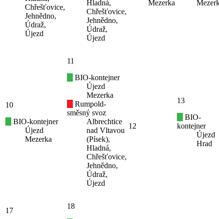
Hladná,
Mezerka
Mezer
Chřešťovice,
Chřešťovice,
Jehnědno,
Jehnědno,
Údraž,
Údraž,
Újezd
Újezd
11
BIO-kontejner
Újezd
Mezerka
13
Rumpold-
10
směsný svoz
BIO-
BIO-kontejner
Albrechtice
12
kontejner
Újezd
nad Vltavou
Újezd
Mezerka
(Písek),
Hrad
Hladná,
Chřešťovice,
Jehnědno,
Údraž,
Újezd
18
17