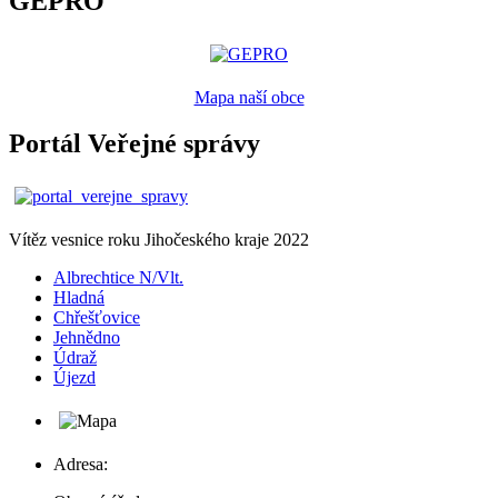
GEPRO
Mapa naší obce
Portál Veřejné správy
Vítěz vesnice roku Jihočeského kraje 2022
Albrechtice N/Vlt.
Hladná
Chřešťovice
Jehnědno
Údraž
Újezd
Adresa: