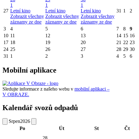
1
1
1
27
Letní kino
Letní kino
Letní kino
31
1
2
Zobrazit všechny
Zobrazit všechny
Zobrazit všechny
záznamy ze dne
záznamy ze dne
záznamy ze dne
3
4
5
6
7
8
9
10
11
12
13
14
15
16
17
18
19
20
21
22
23
24
25
26
27
28
29
30
31
1
2
3
4
5
6
Mobilní aplikace
Sledujte informace z našeho webu v
mobilní aplikaci –
V OBRAZE.
Kalendář svozů odpadů
Srpen
2026
Po
Út
St
Čt
28