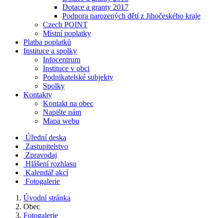
Dotace a granty 2017
Podpora narozených dětí z Jihočeského kraje
Czech POINT
Místní poplatky
Platba poplatků
Instituce a spolky
Infocentrum
Instituce v obci
Podnikatelské subjekty
Spolky
Kontakty
Kontakt na obec
Napište nám
Mapa webu
Úřední deska
Zastupitelstvo
Zpravodaj
Hlášení rozhlasu
Kalendář akcí
Fotogalerie
Úvodní stránka
Obec
Fotogalerie