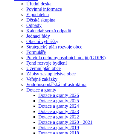
Úřední deska
Povinné informace
E podatelna
Dětská skupina
Odpady
Kalendář svozů odpadů
Jednací řády
Obecní vyhlášky
Strategický plán rozvoje obce
Formuláře
Pravidla ochrany osobních údajů (GDPR)
Fond rozvoje bydlení
Územní plán obce
Zápisy zastupitelstva obce
Veřejné zakázky
Vodohospodářská infrastruktura
Dotace a granty
Dotace a granty 2026
Dotace a granty 2025
Dotace a granty 2024
Dotace a granty 2023
Dotace a granty 2022
Dotace a granty 2020 - 2021
Dotace a granty 2019
Dotace a granty 2018