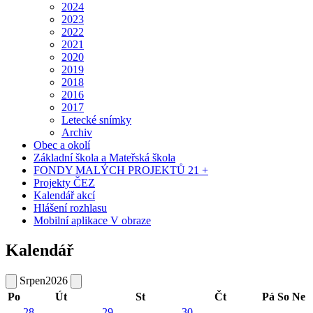
2024
2023
2022
2021
2020
2019
2018
2016
2017
Letecké snímky
Archiv
Obec a okolí
Základní škola a Mateřská škola
FONDY MALÝCH PROJEKTŮ 21 +
Projekty ČEZ
Kalendář akcí
Hlášení rozhlasu
Mobilní aplikace V obraze
Kalendář
Srpen
2026
Po
Út
St
Čt
Pá
So
Ne
28
29
30