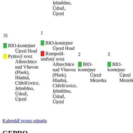
Jehnědno,
Údraž,
Újezd
1
31
BIO-kontejner
BIO-kontejner
Újezd Hrad
Újezd Hrad
Rumpold-
2
3
Pytlový svoz
směsný svoz
Albrechtice
Albrechtice
BIO-
BIO-
nad Vltavou
nad Vltavou
kontejner
kontejner
(Písek),
(Písek),
Újezd
Újezd
Hladná,
Hladná,
Mezerka
Mezer
Chřešťovice,
Chřešťovice,
Jehnědno,
Jehnědno,
Údraž,
Údraž,
Újezd
Újezd
Kalendář svozu odpadu