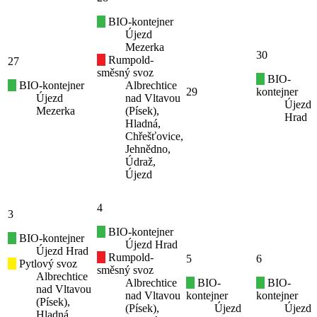
BIO-kontejner
Újezd
Mezerka
30
Rumpold-
27
směsný svoz
BIO-
BIO-kontejner
Albrechtice
29
kontejner
Újezd
nad Vltavou
Újezd
Mezerka
(Písek),
Hrad
Hladná,
Chřešťovice,
Jehnědno,
Údraž,
Újezd
4
3
BIO-kontejner
BIO-kontejner
Újezd Hrad
Újezd Hrad
Rumpold-
5
6
Pytlový svoz
směsný svoz
Albrechtice
Albrechtice
BIO-
BIO-
nad Vltavou
nad Vltavou
kontejner
kontejner
(Písek),
(Písek),
Újezd
Újezd
Hladná,