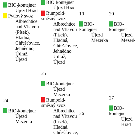
BIO-kontejner
BIO-kontejner
Újezd Hrad
Újezd Hrad
Rumpold-
19
20
Pytlový svoz
směsný svoz
Albrechtice
Albrechtice
BIO-
BIO-
nad Vltavou
nad Vltavou
kontejner
kontejner
(Písek),
(Písek),
Újezd
Újezd
Hladná,
Hladná,
Mezerka
Mezer
Chřešťovice,
Chřešťovice,
Jehnědno,
Jehnědno,
Údraž,
Údraž,
Újezd
Újezd
25
BIO-kontejner
Újezd
Mezerka
27
Rumpold-
24
směsný svoz
BIO-
BIO-kontejner
Albrechtice
26
kontejner
Újezd
nad Vltavou
Újezd
Mezerka
(Písek),
Hrad
Hladná,
Chřešťovice,