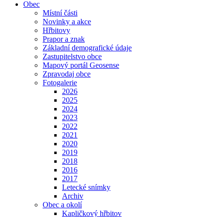
Obec
Místní části
Novinky a akce
Hřbitovy
Prapor a znak
Základní demografické údaje
Zastupitelstvo obce
Mapový portál Geosense
Zpravodaj obce
Fotogalerie
2026
2025
2024
2023
2022
2021
2020
2019
2018
2016
2017
Letecké snímky
Archiv
Obec a okolí
Kapličkový hřbitov