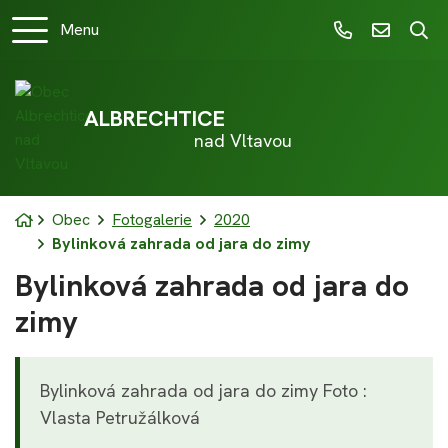
Rovnou na obsah
Rovnou na menu
Menu
+420 382 288
ou@albre
ALBRECHTICE
nad Vltavou
Úvodní stránka
Obec
Fotogalerie
2020
Bylinková zahrada od jara do zimy
Bylinková zahrada od jara do
zimy
Bylinková zahrada od jara do zimy Foto :
Vlasta Petružálková