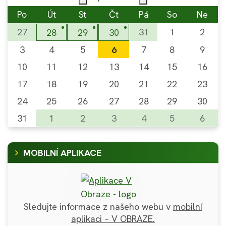
Po
Út
St
Čt
Pá
So
Ne
27
31
1
2
28
29
30
3
4
5
6
7
8
9
10
11
12
13
14
15
16
17
18
19
20
21
22
23
24
25
26
27
28
29
30
31
1
2
3
4
5
6
MOBILNÍ APLIKACE
Sledujte informace z našeho webu v
mobilní
aplikaci – V OBRAZE.