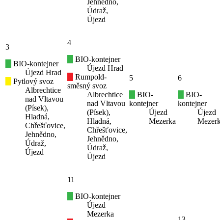
Jehnědno,
Údraž,
Újezd
4
3
BIO-kontejner
BIO-kontejner
Újezd Hrad
Újezd Hrad
Rumpold-
5
6
Pytlový svoz
směsný svoz
Albrechtice
Albrechtice
BIO-
BIO-
nad Vltavou
nad Vltavou
kontejner
kontejner
(Písek),
(Písek),
Újezd
Újezd
Hladná,
Hladná,
Mezerka
Mezer
Chřešťovice,
Chřešťovice,
Jehnědno,
Jehnědno,
Údraž,
Údraž,
Újezd
Újezd
11
BIO-kontejner
Újezd
Mezerka
13