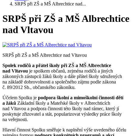
SRPŠ při ZŠ a MŠ Albrechtice nad...
SRPŠ při ZŠ a MŠ Albrechtice
nad Vltavou
SRPŠ při ZŠ a MŠ Albrechtice nad Vltavou
Spolek rodičů a přátel školy při ZŠ a MŠ Albrechtice
nad Vltavou
je spolkem občanů, zejména rodičů a jiných
zákonných zástupců žáků školy a dále přátel školy sdružených
na základě dobrovolnosti a společného zájmu podle zákona
č. 89/2012 Sb., občanského zákoníku.
Účelem Spolku je
podpora školní a mimoškolní činnosti dětí
a žáků
Základní školy a Mateřské školy v Albrechticích
nad Vltavou a podpora činnosti této školy nad rámec, který jí
poskytuje zřizovatel a stát, popularizovat výsledky práce školy
na veřejnosti.
Hlavní činnost Spolku směřuje k naplnění výše uvedeného účelu
zejména formou
podpory konkrétních programů a akcí