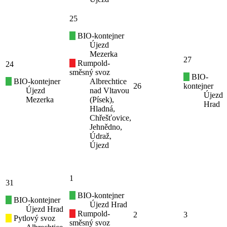
25
BIO-kontejner
Újezd
Mezerka
27
Rumpold-
24
směsný svoz
BIO-
BIO-kontejner
Albrechtice
26
kontejner
Újezd
nad Vltavou
Újezd
Mezerka
(Písek),
Hrad
Hladná,
Chřešťovice,
Jehnědno,
Údraž,
Újezd
1
31
BIO-kontejner
BIO-kontejner
Újezd Hrad
Újezd Hrad
Rumpold-
2
3
Pytlový svoz
směsný svoz