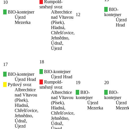
Rumpold-
10
směsný svoz
BIO-
BIO-kontejner
Albrechtice
12
kontejner
Újezd
nad Vltavou
Újezd
Mezerka
(Písek),
Hrad
Hladná,
Chřešťovice,
Jehnědno,
Údraž,
Újezd
18
17
BIO-kontejner
BIO-kontejner
Újezd Hrad
Újezd Hrad
Rumpold-
19
20
Pytlový svoz
směsný svoz
Albrechtice
Albrechtice
BIO-
BIO-
nad Vltavou
nad Vltavou
kontejner
kontejner
(Písek),
(Písek),
Újezd
Újezd
Hladná,
Hladná,
Mezerka
Mezer
Chřešťovice,
Chřešťovice,
Jehnědno,
Jehnědno,
Údraž,
Údraž,
Újezd
Újezd