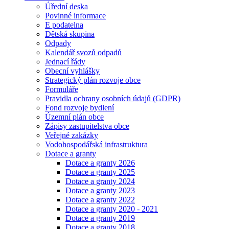
Úřední deska
Povinné informace
E podatelna
Dětská skupina
Odpady
Kalendář svozů odpadů
Jednací řády
Obecní vyhlášky
Strategický plán rozvoje obce
Formuláře
Pravidla ochrany osobních údajů (GDPR)
Fond rozvoje bydlení
Územní plán obce
Zápisy zastupitelstva obce
Veřejné zakázky
Vodohospodářská infrastruktura
Dotace a granty
Dotace a granty 2026
Dotace a granty 2025
Dotace a granty 2024
Dotace a granty 2023
Dotace a granty 2022
Dotace a granty 2020 - 2021
Dotace a granty 2019
Dotace a granty 2018