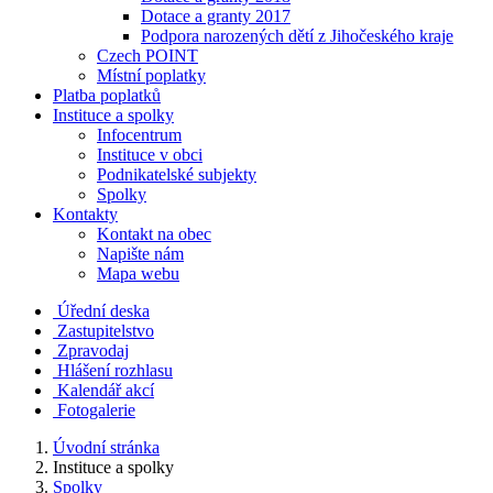
Dotace a granty 2017
Podpora narozených dětí z Jihočeského kraje
Czech POINT
Místní poplatky
Platba poplatků
Instituce a spolky
Infocentrum
Instituce v obci
Podnikatelské subjekty
Spolky
Kontakty
Kontakt na obec
Napište nám
Mapa webu
Úřední deska
Zastupitelstvo
Zpravodaj
Hlášení rozhlasu
Kalendář akcí
Fotogalerie
Úvodní stránka
Instituce a spolky
Spolky