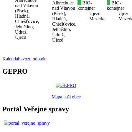
Albrechtice
Albrechtice
BIO-
BIO-
nad Vltavou
nad Vltavou
kontejner
kontejner
(Písek),
(Písek),
Újezd
Újezd
Hladná,
Hladná,
Mezerka
Mezer
Chřešťovice,
Chřešťovice,
Jehnědno,
Jehnědno,
Údraž,
Údraž,
Újezd
Újezd
Kalendář svozu odpadu
GEPRO
Mapa naší obce
Portál Veřejné správy