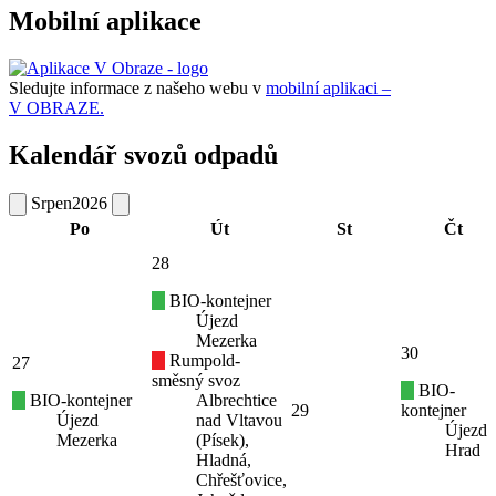
Mobilní aplikace
Sledujte informace z našeho webu v
mobilní aplikaci –
V OBRAZE.
Kalendář svozů odpadů
Srpen
2026
Po
Út
St
Čt
28
BIO-kontejner
Újezd
Mezerka
30
Rumpold-
27
směsný svoz
BIO-
BIO-kontejner
Albrechtice
29
kontejner
Újezd
nad Vltavou
Újezd
Mezerka
(Písek),
Hrad
Hladná,
Chřešťovice,