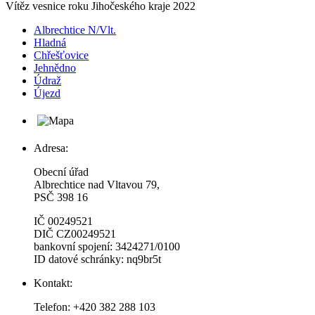
Vítěz vesnice roku Jihočeského kraje 2022
Albrechtice N/Vlt.
Hladná
Chřešťovice
Jehnědno
Údraž
Újezd
Adresa:
Obecní úřad
Albrechtice nad Vltavou 79,
PSČ 398 16
IČ 00249521
DIČ CZ00249521
bankovní spojení: 3424271/0100
ID datové schránky: nq9br5t
Kontakt:
Telefon: +420 382 288 103