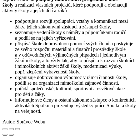
školy
a realizací vlastních projektů, které podporují a obohacují
aktivity školy a jejích dětí a žáků
podporuje a rozvíjí spolupráci, vztahy a komunikaci mezi
žáky, jejich zákonnými zástupci a zástupci školy,
seznamuje vedení školy s náměty a připomínkami rodičů
a podílí se na jejich vyřizování,
přispívá škole dobrovolnou pomocí svých členů a poskytuje
ze svého rozpočtu materiální a finanční prostředky škole
a v odůvodněných výjimečných případech i jednotlivým
žákům školy, a to vždy tak, aby to přispělo k rozvoji školních
i mimoškolních aktivit žáků školy, modernizaci výuky,
popř. zlepšení vybavenosti školy,
organizuje dobrovolnou výpomoc v rámci činnosti školy,
podílí se na organizaci mimoškolní zájmové činnosti,
pořádá společenské, kulturní, sportovní a osvětové akce
pro děti a žáky,
informuje své členy a ostatní zákonné zástupce o konkrétních
aktivitách Spolku a prezentuje výsledky práce Spolku a školy
na veřejnosti.
Autor:
Správce Webu