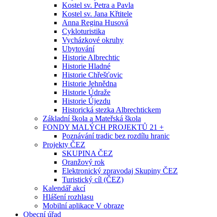
Kostel sv. Petra a Pavla
Kostel sv. Jana Křtitele
Anna Regina Husová
Cykloturistika
Vycházkové okruhy
Ubytování
Historie Albrechtic
Historie Hladné
Historie Chřešťovic
Historie Jehnědna
Historie Údraže
Historie Újezdu
Historická stezka Albrechtickem
Základní škola a Mateřská škola
FONDY MALÝCH PROJEKTŮ 21 +
Poznávání tradic bez rozdílu hranic
Projekty ČEZ
SKUPINA ČEZ
Oranžový rok
Elektronický zpravodaj Skupiny ČEZ
Turistický cíl (ČEZ)
Kalendář akcí
Hlášení rozhlasu
Mobilní aplikace V obraze
Obecní úřad