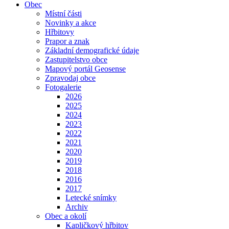
Obec
Místní části
Novinky a akce
Hřbitovy
Prapor a znak
Základní demografické údaje
Zastupitelstvo obce
Mapový portál Geosense
Zpravodaj obce
Fotogalerie
2026
2025
2024
2023
2022
2021
2020
2019
2018
2016
2017
Letecké snímky
Archiv
Obec a okolí
Kapličkový hřbitov