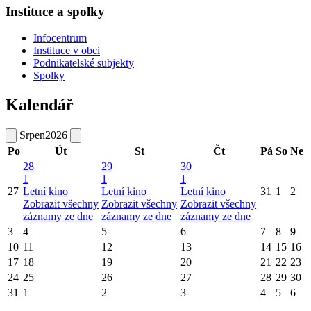
Instituce a spolky
Infocentrum
Instituce v obci
Podnikatelské subjekty
Spolky
Kalendář
Srpen
2026
Po
Út
St
Čt
Pá
So
Ne
28
29
30
1
1
1
27
Letní kino
Letní kino
Letní kino
31
1
2
Zobrazit všechny
Zobrazit všechny
Zobrazit všechny
záznamy ze dne
záznamy ze dne
záznamy ze dne
3
4
5
6
7
8
9
10
11
12
13
14
15
16
17
18
19
20
21
22
23
24
25
26
27
28
29
30
31
1
2
3
4
5
6