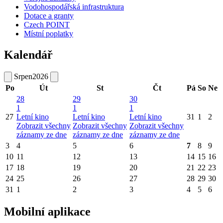
Vodohospodářská infrastruktura
Dotace a granty
Czech POINT
Místní poplatky
Kalendář
Srpen
2026
Po
Út
St
Čt
Pá
So
Ne
28
29
30
1
1
1
27
Letní kino
Letní kino
Letní kino
31
1
2
Zobrazit všechny
Zobrazit všechny
Zobrazit všechny
záznamy ze dne
záznamy ze dne
záznamy ze dne
3
4
5
6
7
8
9
10
11
12
13
14
15
16
17
18
19
20
21
22
23
24
25
26
27
28
29
30
31
1
2
3
4
5
6
Mobilní aplikace