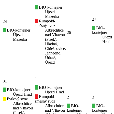
BIO-kontejner
Újezd
Mezerka
27
Rumpold-
24
směsný svoz
BIO-
BIO-kontejner
Albrechtice
26
kontejner
Újezd
nad Vltavou
Újezd
Mezerka
(Písek),
Hrad
Hladná,
Chřešťovice,
Jehnědno,
Údraž,
Újezd
1
31
BIO-kontejner
BIO-kontejner
Újezd Hrad
Újezd Hrad
Rumpold-
2
3
Pytlový svoz
směsný svoz
Albrechtice
Albrechtice
BIO-
BIO-
nad Vltavou
nad Vltavou
kontejner
kontejner
(Písek),