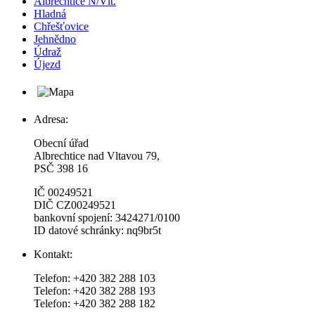
Albrechtice N/Vlt.
Hladná
Chřešťovice
Jehnědno
Údraž
Újezd
Adresa:
Obecní úřad
Albrechtice nad Vltavou 79,
PSČ 398 16
IČ 00249521
DIČ CZ00249521
bankovní spojení: 3424271/0100
ID datové schránky: nq9br5t
Kontakt:
Telefon: +420 382 288 103
Telefon: +420 382 288 193
Telefon: +420 382 288 182