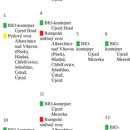
4
3
BIO-kontejner
BIO-kontejner
Újezd Hrad
Újezd Hrad
Rumpold-
5
6
Pytlový svoz
směsný svoz
Albrechtice
Albrechtice
BIO-
BIO-
nad Vltavou
nad Vltavou
kontejner
kontejner
(Písek),
(Písek),
Újezd
Újezd
Hladná,
Hladná,
Mezerka
Mezer
Chřešťovice,
Chřešťovice,
Jehnědno,
Jehnědno,
Údraž,
Údraž,
Újezd
Újezd
11
BIO-kontejner
Újezd
Mezerka
13
Rumpold-
10
směsný svoz
BIO-
BIO-kontejner
Albrechtice