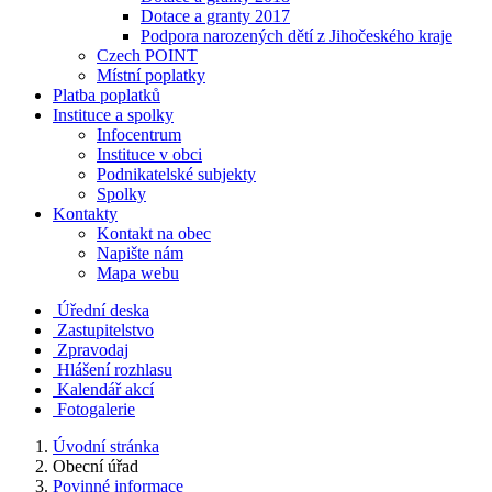
Dotace a granty 2017
Podpora narozených dětí z Jihočeského kraje
Czech POINT
Místní poplatky
Platba poplatků
Instituce a spolky
Infocentrum
Instituce v obci
Podnikatelské subjekty
Spolky
Kontakty
Kontakt na obec
Napište nám
Mapa webu
Úřední deska
Zastupitelstvo
Zpravodaj
Hlášení rozhlasu
Kalendář akcí
Fotogalerie
Úvodní stránka
Obecní úřad
Povinné informace