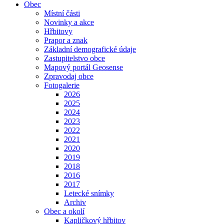
Obec
Místní části
Novinky a akce
Hřbitovy
Prapor a znak
Základní demografické údaje
Zastupitelstvo obce
Mapový portál Geosense
Zpravodaj obce
Fotogalerie
2026
2025
2024
2023
2022
2021
2020
2019
2018
2016
2017
Letecké snímky
Archiv
Obec a okolí
Kapličkový hřbitov