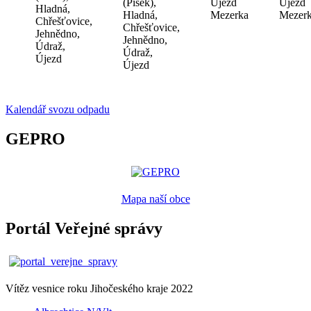
(Písek),
Újezd
Újezd
Hladná,
Hladná,
Mezerka
Mezer
Chřešťovice,
Chřešťovice,
Jehnědno,
Jehnědno,
Údraž,
Údraž,
Újezd
Újezd
Kalendář svozu odpadu
GEPRO
Mapa naší obce
Portál Veřejné správy
Vítěz vesnice roku Jihočeského kraje 2022