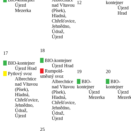
12
kontejner
Újezd
nad Vltavou
Újezd
Mezerka
(Písek),
Hrad
Hladná,
Chřešťovice,
Jehnědno,
Údraž,
Újezd
18
17
BIO-kontejner
BIO-kontejner
Újezd Hrad
Újezd Hrad
Rumpold-
19
20
Pytlový svoz
směsný svoz
Albrechtice
Albrechtice
BIO-
BIO-
nad Vltavou
nad Vltavou
kontejner
kontejner
(Písek),
(Písek),
Újezd
Újezd
Hladná,
Hladná,
Mezerka
Mezer
Chřešťovice,
Chřešťovice,
Jehnědno,
Jehnědno,
Údraž,
Údraž,
Újezd
Újezd
25