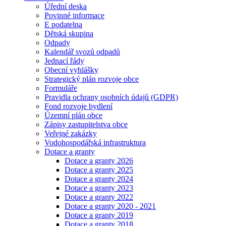
Úřední deska
Povinné informace
E podatelna
Dětská skupina
Odpady
Kalendář svozů odpadů
Jednací řády
Obecní vyhlášky
Strategický plán rozvoje obce
Formuláře
Pravidla ochrany osobních údajů (GDPR)
Fond rozvoje bydlení
Územní plán obce
Zápisy zastupitelstva obce
Veřejné zakázky
Vodohospodářská infrastruktura
Dotace a granty
Dotace a granty 2026
Dotace a granty 2025
Dotace a granty 2024
Dotace a granty 2023
Dotace a granty 2022
Dotace a granty 2020 - 2021
Dotace a granty 2019
Dotace a granty 2018