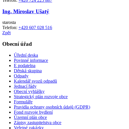
Telefon:
+420 724 225 887
Ing. Miroslav Ušatý
starosta
Telefon:
+420 607 028 516
Zpět
Obecní úřad
Úřední deska
Povinné informace
E podatelna
Dětská skupina
Odpady
Kalendář svozů odpadů
Jednací řády
Obecní vyhlášky
Strategický plán rozvoje obce
Formuláře
Pravidla ochrany osobních údajů (GDPR)
Fond rozvoje bydlení
Územní plán obce
Zápisy zastupitelstva obce
Veřejné zakázky