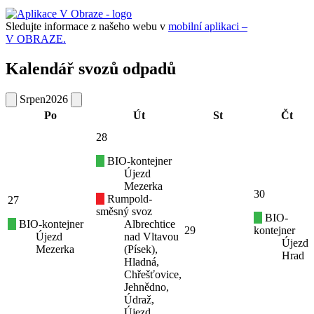
Sledujte informace z našeho webu v
mobilní aplikaci –
V OBRAZE.
Kalendář svozů odpadů
Srpen
2026
Po
Út
St
Čt
28
BIO-kontejner
Újezd
Mezerka
30
Rumpold-
27
směsný svoz
BIO-
BIO-kontejner
Albrechtice
29
kontejner
Újezd
nad Vltavou
Újezd
Mezerka
(Písek),
Hrad
Hladná,
Chřešťovice,
Jehnědno,
Údraž,
Újezd