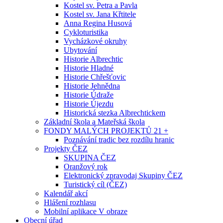
Kostel sv. Petra a Pavla
Kostel sv. Jana Křtitele
Anna Regina Husová
Cykloturistika
Vycházkové okruhy
Ubytování
Historie Albrechtic
Historie Hladné
Historie Chřešťovic
Historie Jehnědna
Historie Údraže
Historie Újezdu
Historická stezka Albrechtickem
Základní škola a Mateřská škola
FONDY MALÝCH PROJEKTŮ 21 +
Poznávání tradic bez rozdílu hranic
Projekty ČEZ
SKUPINA ČEZ
Oranžový rok
Elektronický zpravodaj Skupiny ČEZ
Turistický cíl (ČEZ)
Kalendář akcí
Hlášení rozhlasu
Mobilní aplikace V obraze
Obecní úřad