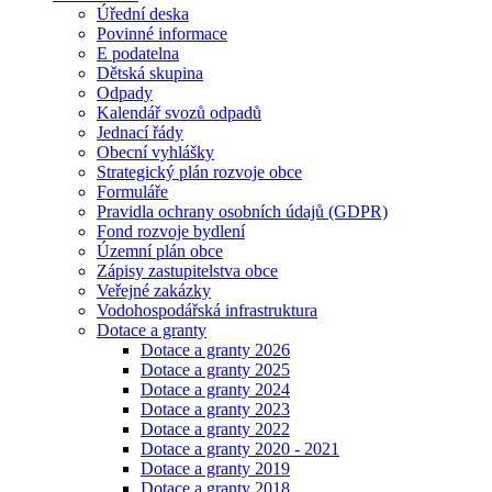
Úřední deska
Povinné informace
E podatelna
Dětská skupina
Odpady
Kalendář svozů odpadů
Jednací řády
Obecní vyhlášky
Strategický plán rozvoje obce
Formuláře
Pravidla ochrany osobních údajů (GDPR)
Fond rozvoje bydlení
Územní plán obce
Zápisy zastupitelstva obce
Veřejné zakázky
Vodohospodářská infrastruktura
Dotace a granty
Dotace a granty 2026
Dotace a granty 2025
Dotace a granty 2024
Dotace a granty 2023
Dotace a granty 2022
Dotace a granty 2020 - 2021
Dotace a granty 2019
Dotace a granty 2018