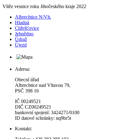
Vítěz vesnice roku Jihočeského kraje 2022
Albrechtice N/Vlt.
Hladná
Chřešťovice
Jehnědno
Údraž
Újezd
Adresa:
Obecní úřad
Albrechtice nad Vltavou 79,
PSČ 398 16
IČ 00249521
DIČ CZ00249521
bankovní spojení: 3424271/0100
ID datové schránky: nq9br5t
Kontakt: