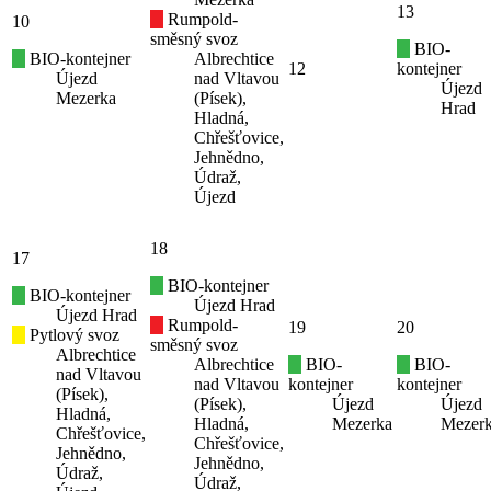
13
Rumpold-
10
směsný svoz
BIO-
BIO-kontejner
Albrechtice
12
kontejner
Újezd
nad Vltavou
Újezd
Mezerka
(Písek),
Hrad
Hladná,
Chřešťovice,
Jehnědno,
Údraž,
Újezd
18
17
BIO-kontejner
BIO-kontejner
Újezd Hrad
Újezd Hrad
Rumpold-
19
20
Pytlový svoz
směsný svoz
Albrechtice
Albrechtice
BIO-
BIO-
nad Vltavou
nad Vltavou
kontejner
kontejner
(Písek),
(Písek),
Újezd
Újezd
Hladná,
Hladná,
Mezerka
Mezer
Chřešťovice,
Chřešťovice,
Jehnědno,
Jehnědno,
Údraž,
Údraž,