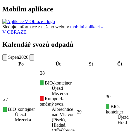
Mobilní aplikace
Sledujte informace z našeho webu v
mobilní aplikaci –
V OBRAZE.
Kalendář svozů odpadů
Srpen
2026
Po
Út
St
Čt
28
BIO-kontejner
Újezd
Mezerka
30
Rumpold-
27
směsný svoz
BIO-
BIO-kontejner
Albrechtice
29
kontejner
Újezd
nad Vltavou
Újezd
Mezerka
(Písek),
Hrad
Hladná,
Chřešťovice,