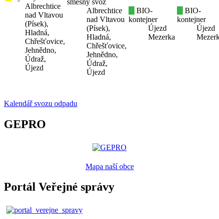
směsný svoz
Albrechtice
Albrechtice
BIO-
BIO-
nad Vltavou
nad Vltavou
kontejner
kontejner
(Písek),
(Písek),
Újezd
Újezd
Hladná,
Hladná,
Mezerka
Mezer
Chřešťovice,
Chřešťovice,
Jehnědno,
Jehnědno,
Údraž,
Údraž,
Újezd
Újezd
Kalendář svozu odpadu
GEPRO
Mapa naší obce
Portál Veřejné správy