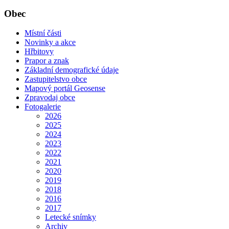
Obec
Místní části
Novinky a akce
Hřbitovy
Prapor a znak
Základní demografické údaje
Zastupitelstvo obce
Mapový portál Geosense
Zpravodaj obce
Fotogalerie
2026
2025
2024
2023
2022
2021
2020
2019
2018
2016
2017
Letecké snímky
Archiv