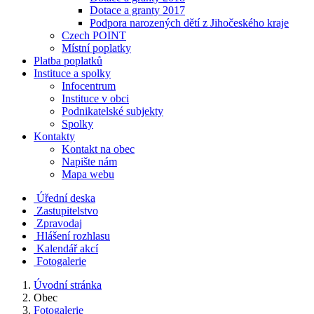
Dotace a granty 2017
Podpora narozených dětí z Jihočeského kraje
Czech POINT
Místní poplatky
Platba poplatků
Instituce a spolky
Infocentrum
Instituce v obci
Podnikatelské subjekty
Spolky
Kontakty
Kontakt na obec
Napište nám
Mapa webu
Úřední deska
Zastupitelstvo
Zpravodaj
Hlášení rozhlasu
Kalendář akcí
Fotogalerie
Úvodní stránka
Obec
Fotogalerie