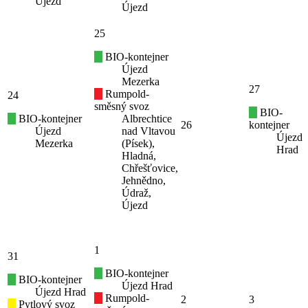
Újezd
Újezd
25
BIO-kontejner
Újezd
Mezerka
27
Rumpold-
24
směsný svoz
BIO-
BIO-kontejner
Albrechtice
26
kontejner
Újezd
nad Vltavou
Újezd
Mezerka
(Písek),
Hrad
Hladná,
Chřešťovice,
Jehnědno,
Údraž,
Újezd
1
31
BIO-kontejner
BIO-kontejner
Újezd Hrad
Újezd Hrad
Rumpold-
2
3
Pytlový svoz