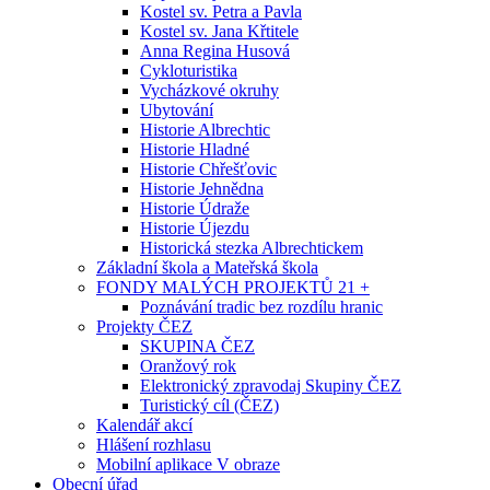
Kostel sv. Petra a Pavla
Kostel sv. Jana Křtitele
Anna Regina Husová
Cykloturistika
Vycházkové okruhy
Ubytování
Historie Albrechtic
Historie Hladné
Historie Chřešťovic
Historie Jehnědna
Historie Údraže
Historie Újezdu
Historická stezka Albrechtickem
Základní škola a Mateřská škola
FONDY MALÝCH PROJEKTŮ 21 +
Poznávání tradic bez rozdílu hranic
Projekty ČEZ
SKUPINA ČEZ
Oranžový rok
Elektronický zpravodaj Skupiny ČEZ
Turistický cíl (ČEZ)
Kalendář akcí
Hlášení rozhlasu
Mobilní aplikace V obraze
Obecní úřad