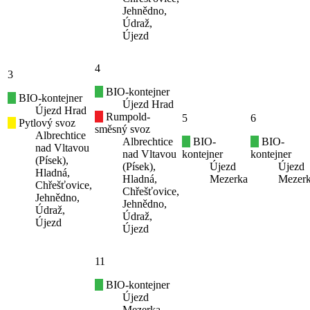
Jehnědno,
Údraž,
Újezd
4
3
BIO-kontejner
BIO-kontejner
Újezd Hrad
Újezd Hrad
Rumpold-
5
6
Pytlový svoz
směsný svoz
Albrechtice
Albrechtice
BIO-
BIO-
nad Vltavou
nad Vltavou
kontejner
kontejner
(Písek),
(Písek),
Újezd
Újezd
Hladná,
Hladná,
Mezerka
Mezer
Chřešťovice,
Chřešťovice,
Jehnědno,
Jehnědno,
Údraž,
Údraž,
Újezd
Újezd
11
BIO-kontejner
Újezd
Mezerka