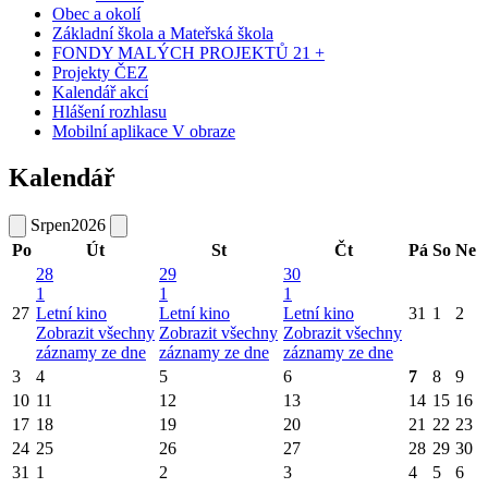
Obec a okolí
Základní škola a Mateřská škola
FONDY MALÝCH PROJEKTŮ 21 +
Projekty ČEZ
Kalendář akcí
Hlášení rozhlasu
Mobilní aplikace V obraze
Kalendář
Srpen
2026
Po
Út
St
Čt
Pá
So
Ne
28
29
30
1
1
1
27
Letní kino
Letní kino
Letní kino
31
1
2
Zobrazit všechny
Zobrazit všechny
Zobrazit všechny
záznamy ze dne
záznamy ze dne
záznamy ze dne
3
4
5
6
7
8
9
10
11
12
13
14
15
16
17
18
19
20
21
22
23
24
25
26
27
28
29
30
31
1
2
3
4
5
6