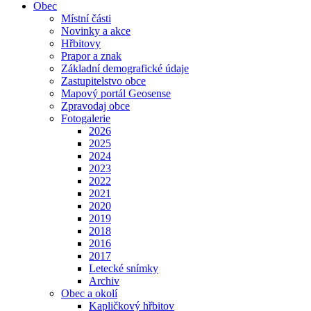
Obec
Místní části
Novinky a akce
Hřbitovy
Prapor a znak
Základní demografické údaje
Zastupitelstvo obce
Mapový portál Geosense
Zpravodaj obce
Fotogalerie
2026
2025
2024
2023
2022
2021
2020
2019
2018
2016
2017
Letecké snímky
Archiv
Obec a okolí
Kapličkový hřbitov