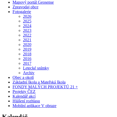
Mapový portál Geosense
Zpravodaj obce
Fotogalerie
2026
2025
2024
2023
2022
2021
2020
2019
2018
2016
2017
Letecké snímky
Archiv
Obec a okolí
Základní škola a Mateřská škola
FONDY MALÝCH PROJEKTŮ 21 +
Projekty ČEZ
Kalendář akcí
Hlášení rozhlasu
Mobilní aplikace V obraze
Kalendář