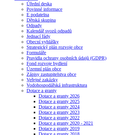
Úřední deska
Povinné informace
E podatelna
Dětská skupina
Odpady
Kalendář svozů odpadů
Jednací řády
Obecní vyhlášky
Strategický plán rozvoje obce
Formuláře
Pravidla ochrany osobních údajů (GDPR)
Fond rozvoje bydlení
Územní plán obce
Zápisy zastupitelstva obce
Veřejné zakázky
Vodohospodářská infrastruktura
Dotace a granty
Dotace a granty 2026
Dotace a granty 2025
Dotace a granty 2024
Dotace a granty 2023
Dotace a granty 2022
Dotace a granty 2020 - 2021
Dotace a granty 2019
Dotace a granty 2018