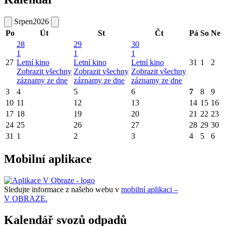
Srpen
2026
Po
Út
St
Čt
Pá
So
Ne
28
29
30
1
1
1
27
Letní kino
Letní kino
Letní kino
31
1
2
Zobrazit všechny
Zobrazit všechny
Zobrazit všechny
záznamy ze dne
záznamy ze dne
záznamy ze dne
3
4
5
6
7
8
9
10
11
12
13
14
15
16
17
18
19
20
21
22
23
24
25
26
27
28
29
30
31
1
2
3
4
5
6
Mobilní aplikace
Sledujte informace z našeho webu v
mobilní aplikaci –
V OBRAZE.
Kalendář svozů odpadů