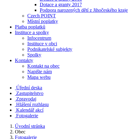
Dotace a granty 2017
Podpora narozených dětí z Jihočeského kraje
Czech POINT
Místní poplatky
Platba poplatků
Instituce a spolky
Infocentrum
Instituce v obci
Podnikatelské subjekty
Spolky
Kontakty
Kontakt na obec
Napište nám
Mapa webu
Úřední deska
Zastupitelstvo
Zpravodaj
Hlášení rozhlasu
Kalendář akcí
Fotogalerie
Úvodní stránka
Obec
Fotogalerie