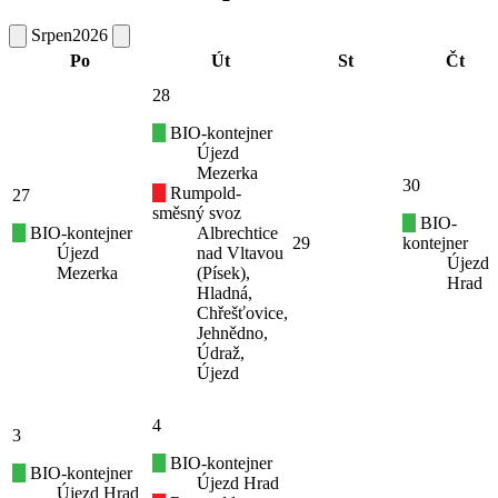
Srpen
2026
Po
Út
St
Čt
28
BIO-kontejner
Újezd
Mezerka
30
Rumpold-
27
směsný svoz
BIO-
BIO-kontejner
Albrechtice
29
kontejner
Újezd
nad Vltavou
Újezd
Mezerka
(Písek),
Hrad
Hladná,
Chřešťovice,
Jehnědno,
Údraž,
Újezd
4
3
BIO-kontejner
BIO-kontejner
Újezd Hrad
Újezd Hrad