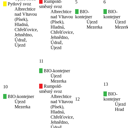
Rumpold-
5
6
Pytlový svoz
směsný svoz
Albrechtice
Albrechtice
BIO-
BIO-
nad Vltavou
nad Vltavou
kontejner
kontejner
(Písek),
(Písek),
Újezd
Újezd
Hladná,
Hladná,
Mezerka
Mezer
Chřešťovice,
Chřešťovice,
Jehnědno,
Jehnědno,
Údraž,
Údraž,
Újezd
Újezd
11
BIO-kontejner
Újezd
Mezerka
13
Rumpold-
10
směsný svoz
BIO-
BIO-kontejner
Albrechtice
12
kontejner
Újezd
nad Vltavou
Újezd
Mezerka
(Písek),
Hrad
Hladná,
Chřešťovice,
Jehnědno,
Údraž,