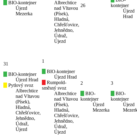
BIO-kontejner
Albrechtice
26
kontejner
Újezd
nad Vltavou
Újezd
Mezerka
(Písek),
Hrad
Hladná,
Chřešťovice,
Jehnědno,
Údraž,
Újezd
1
31
BIO-kontejner
BIO-kontejner
Újezd Hrad
Újezd Hrad
Rumpold-
2
3
Pytlový svoz
směsný svoz
Albrechtice
Albrechtice
BIO-
BIO-
nad Vltavou
nad Vltavou
kontejner
kontejner
(Písek),
(Písek),
Újezd
Újezd
Hladná,
Hladná,
Mezerka
Mezer
Chřešťovice,
Chřešťovice,
Jehnědno,
Jehnědno,
Údraž,
Údraž,
Újezd
Újezd