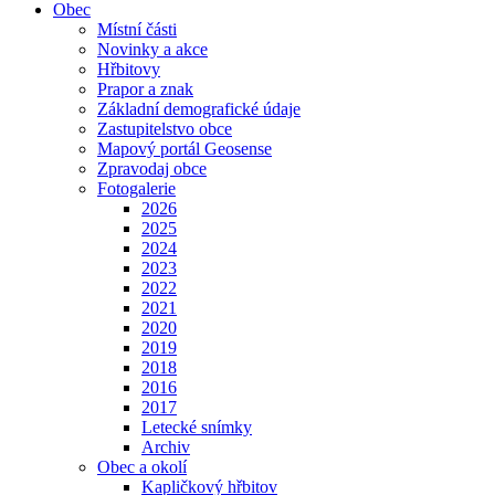
Obec
Místní části
Novinky a akce
Hřbitovy
Prapor a znak
Základní demografické údaje
Zastupitelstvo obce
Mapový portál Geosense
Zpravodaj obce
Fotogalerie
2026
2025
2024
2023
2022
2021
2020
2019
2018
2016
2017
Letecké snímky
Archiv
Obec a okolí
Kapličkový hřbitov