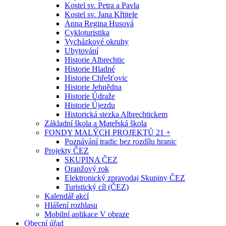
Kostel sv. Petra a Pavla
Kostel sv. Jana Křtitele
Anna Regina Husová
Cykloturistika
Vycházkové okruhy
Ubytování
Historie Albrechtic
Historie Hladné
Historie Chřešťovic
Historie Jehnědna
Historie Údraže
Historie Újezdu
Historická stezka Albrechtickem
Základní škola a Mateřská škola
FONDY MALÝCH PROJEKTŮ 21 +
Poznávání tradic bez rozdílu hranic
Projekty ČEZ
SKUPINA ČEZ
Oranžový rok
Elektronický zpravodaj Skupiny ČEZ
Turistický cíl (ČEZ)
Kalendář akcí
Hlášení rozhlasu
Mobilní aplikace V obraze
Obecní úřad