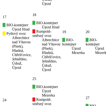
Újezd
18
17
BIO-kontejner
BIO-kontejner
Újezd Hrad
Újezd Hrad
Rumpold-
19
20
Pytlový svoz
směsný svoz
Albrechtice
Albrechtice
BIO-
BIO-
nad Vltavou
nad Vltavou
kontejner
kontejner
(Písek),
(Písek),
Újezd
Újezd
Hladná,
Hladná,
Mezerka
Mezer
Chřešťovice,
Chřešťovice,
Jehnědno,
Jehnědno,
Údraž,
Údraž,
Újezd
Újezd
25
BIO-kontejner
Újezd
Mezerka
27
Rumpold-
24
směsný svoz
BIO-