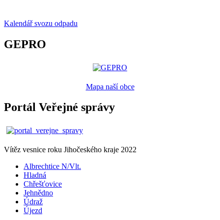
Kalendář svozu odpadu
GEPRO
Mapa naší obce
Portál Veřejné správy
Vítěz vesnice roku Jihočeského kraje 2022
Albrechtice N/Vlt.
Hladná
Chřešťovice
Jehnědno
Údraž
Újezd