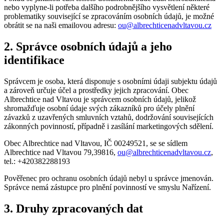
nebo vyplyne-li potřeba dalšího podrobnějšího vysvětlení některé
problematiky související se zpracováním osobních údajů, je možné
obrátit se na naši emailovou adresu:
ou@albrechticenadvltavou.cz
2. Správce osobních údajů a jeho
identifikace
Správcem je osoba, která disponuje s osobními údaji subjektu údajů
a zároveň určuje účel a prostředky jejich zpracování. Obec
Albrechtice nad Vltavou je správcem osobních údajů, jelikož
shromažďuje osobní údaje svých zákazníků pro účely plnění
závazků z uzavřených smluvních vztahů, dodržování souvisejících
zákonných povinností, případně i zasílání marketingových sdělení.
Obec Albrechtice nad Vltavou, IČ 00249521, se se sídlem
Albrechtice nad Vltavou 79,39816,
ou@albrechticenadvltavou.cz
,
tel.: +420382288193
Pověřenec pro ochranu osobních údajů nebyl u správce jmenován.
Správce nemá zástupce pro plnění povinností ve smyslu Nařízení.
3. Druhy zpracovaných dat