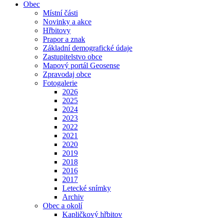
Obec
Místní části
Novinky a akce
Hřbitovy
Prapor a znak
Základní demografické údaje
Zastupitelstvo obce
Mapový portál Geosense
Zpravodaj obce
Fotogalerie
2026
2025
2024
2023
2022
2021
2020
2019
2018
2016
2017
Letecké snímky
Archiv
Obec a okolí
Kapličkový hřbitov