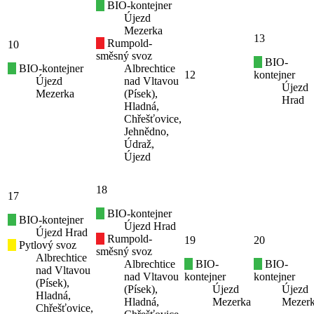
BIO-kontejner
Újezd
Mezerka
13
Rumpold-
10
směsný svoz
BIO-
BIO-kontejner
Albrechtice
12
kontejner
Újezd
nad Vltavou
Újezd
Mezerka
(Písek),
Hrad
Hladná,
Chřešťovice,
Jehnědno,
Údraž,
Újezd
18
17
BIO-kontejner
BIO-kontejner
Újezd Hrad
Újezd Hrad
Rumpold-
19
20
Pytlový svoz
směsný svoz
Albrechtice
Albrechtice
BIO-
BIO-
nad Vltavou
nad Vltavou
kontejner
kontejner
(Písek),
(Písek),
Újezd
Újezd
Hladná,
Hladná,
Mezerka
Mezer
Chřešťovice,