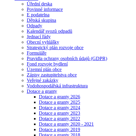
Úřední deska
Povinné informace
E podatelna
Dětská skupina
Odpady
Kalendář svozů odpadů
Jednací řády
Obecní vyhlášky
Strategický plán rozvoje obce
Formuláře
Pravidla ochrany osobních údajů (GDPR)
Fond rozvoje bydlení
Územní plán obce
Zápisy zastupitelstva obce
Veřejné zakázky
Vodohospodářská infrastruktura
Dotace a granty
Dotace a granty 2026
Dotace a granty 2025
Dotace a granty 2024
Dotace a granty 2023
Dotace a granty 2022
Dotace a granty 2020 - 2021
Dotace a granty 2019
Dotace a granty 2018