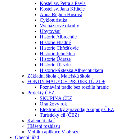
Kostel sv. Petra a Pavla
Kostel sv. Jana Křtitele
Anna Regina Husová
Cykloturistika
Vycházkové okruhy
Ubytování
Historie Albrechtic
Historie Hladné
Historie Chřešťovic
Historie Jehnědna
Historie Údraže
Historie Újezdu
Historická stezka Albrechtickem
Základní škola a Mateřská škola
FONDY MALÝCH PROJEKTŮ 21 +
Poznávání tradic bez rozdílu hranic
Projekty ČEZ
SKUPINA ČEZ
Oranžový rok
Elektronický zpravodaj Skupiny ČEZ
Turistický cíl (ČEZ)
Kalendář akcí
Hlášení rozhlasu
Mobilní aplikace V obraze
Obecní úřad