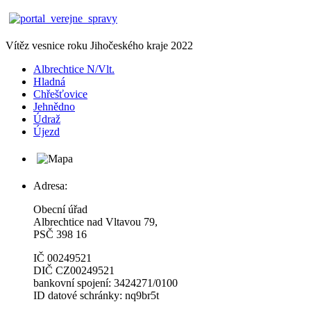
Vítěz vesnice roku Jihočeského kraje 2022
Albrechtice N/Vlt.
Hladná
Chřešťovice
Jehnědno
Údraž
Újezd
Adresa:
Obecní úřad
Albrechtice nad Vltavou 79,
PSČ 398 16
IČ 00249521
DIČ CZ00249521
bankovní spojení: 3424271/0100
ID datové schránky: nq9br5t