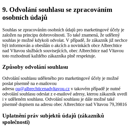
9. Odvolání souhlasu se zpracováním
osobních údajů
Souhlas se zpracováním osobních údajů pro marketingové účely je
založen na principu dobrovolnosti. To také znamená, že udělený
souhlas je možné kdykoli odvolat. V případě, že zákazník již nechce
být informován a obesílán o akcích a novinkách obce Albrechtice
nad Vltavou službách souvisejících, obec Albrechtice nad Vltavou
toto rozhodnutí každého zákazníka plně respektuje.
Způsoby odvolání souhlasu
Odvolání souhlasu uděleného pro marketingové účely je možné
poslat písemně na e-mailovou
adresu
ou@albrechticenadvltavou.cz
v takovém případě je nutné
odvolání souhlasu odeslat z e-mailové adresy, kterou zákazník uvedl
i v uděleném souhlasu. Odvolání souhlasu je dále možné také
písemně dopisem na adresu obec Albrechtice nad Vltavou 79,39816
Uplatnění práv subjektů údajů (zákazníků
společnosti)