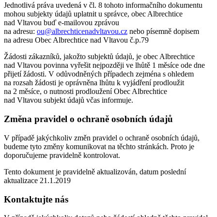
Jednotlivá práva uvedená v čl. 8 tohoto informačního dokumentu
mohou subjekty údajů uplatnit u správce, obec Albrechtice
nad Vltavou buď e-mailovou zprávou
na adresu:
ou@albrechticenadvltavou.cz
nebo písemně dopisem
na adresu Obec Albrechtice nad Vltavou č.p.79
Žádosti zákazníků, jakožto subjektů údajů, je obec Albrechtice
nad Vltavou povinna vyřešit nejpozději ve lhůtě 1 měsíce ode dne
přijetí žádosti. V odůvodněných případech zejména s ohledem
na rozsah žádosti je oprávněna lhůtu k vyjádření prodloužit
na 2 měsíce, o nutnosti prodloužení Obec Albrechtice
nad Vltavou subjekt údajů včas informuje.
Změna pravidel o ochraně osobních údajů
V případě jakýchkoliv změn pravidel o ochraně osobních údajů,
budeme tyto změny komunikovat na těchto stránkách. Proto je
doporučujeme pravidelně kontrolovat.
Tento dokument je pravidelně aktualizován, datum poslední
aktualizace 21.1.2019
Kontaktujte nás