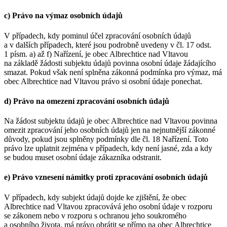
c) Právo na výmaz osobních údajů
V případech, kdy pominul účel zpracování osobních údajů
a v dalších případech, které jsou podrobně uvedeny v čl. 17 odst.
1 písm. a) až f) Nařízení, je obec Albrechtice nad Vltavou
na základě žádosti subjektu údajů povinna osobní údaje žádajícího
smazat. Pokud však není splněna zákonná podmínka pro výmaz, má
obec Albrechtice nad Vltavou právo si osobní údaje ponechat.
d) Právo na omezení zpracování osobních údajů
Na žádost subjektu údajů je obec Albrechtice nad Vltavou povinna
omezit zpracování jeho osobních údajů jen na nejnutnější zákonné
důvody, pokud jsou splněny podmínky dle čl. 18 Nařízení. Toto
právo lze uplatnit zejména v případech, kdy není jasné, zda a kdy
se budou muset osobní údaje zákazníka odstranit.
e) Právo vznesení námitky proti zpracování osobních údajů
V případech, kdy subjekt údajů dojde ke zjištění, že obec
Albrechtice nad Vltavou zpracovává jeho osobní údaje v rozporu
se zákonem nebo v rozporu s ochranou jeho soukromého
a osobního života, má právo obrátit se přímo na obec Albrechtice