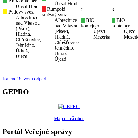
BIO-kontejner
Újezd Hrad
Újezd Hrad
Rumpold-
2
3
Pytlový svoz
směsný svoz
Albrechtice
Albrechtice
BIO-
BIO-
nad Vltavou
nad Vltavou
kontejner
kontejner
(Písek),
(Písek),
Újezd
Újezd
Hladná,
Hladná,
Mezerka
Mezer
Chřešťovice,
Chřešťovice,
Jehnědno,
Jehnědno,
Údraž,
Údraž,
Újezd
Újezd
Kalendář svozu odpadu
GEPRO
Mapa naší obce
Portál Veřejné správy