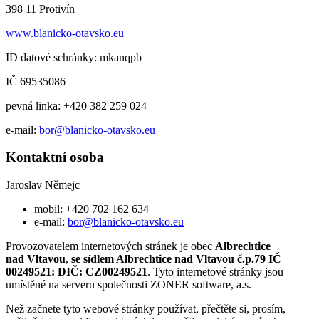
398 11 Protivín
www.blanicko-otavsko.eu
ID datové schránky: mkanqpb
IČ 69535086
pevná linka: +420 382 259 024
e-mail:
bor@blanicko-otavsko.eu
Kontaktní osoba
Jaroslav Němejc
mobil: +420 702 162 634
e-mail:
bor@blanicko-otavsko.eu
Provozovatelem internetových stránek je obec
Albrechtice
nad Vltavou
,
se sídlem Albrechtice nad Vltavou č.p.79 IČ
00249521: DIČ: CZ00249521
. Tyto internetové stránky jsou
umístěné na serveru společnosti ZONER software, a.s.
Než začnete tyto webové stránky používat, přečtěte si, prosím,