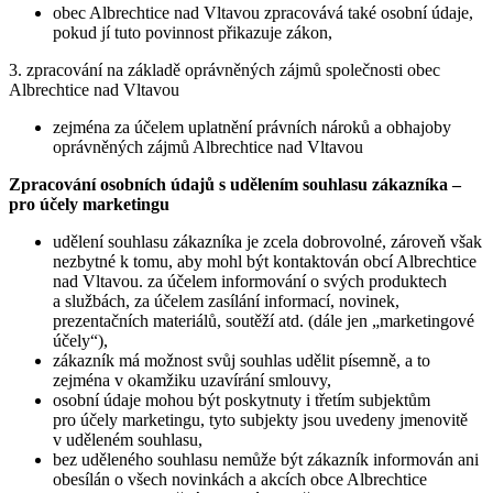
obec Albrechtice nad Vltavou zpracovává také osobní údaje,
pokud jí tuto povinnost přikazuje zákon,
3. zpracování na základě oprávněných zájmů společnosti obec
Albrechtice nad Vltavou
zejména za účelem uplatnění právních nároků a obhajoby
oprávněných zájmů Albrechtice nad Vltavou
Zpracování osobních údajů s udělením souhlasu zákazníka –
pro účely marketingu
udělení souhlasu zákazníka je zcela dobrovolné, zároveň však
nezbytné k tomu, aby mohl být kontaktován obcí Albrechtice
nad Vltavou. za účelem informování o svých produktech
a službách, za účelem zasílání informací, novinek,
prezentačních materiálů, soutěží atd. (dále jen „marketingové
účely“),
zákazník má možnost svůj souhlas udělit písemně, a to
zejména v okamžiku uzavírání smlouvy,
osobní údaje mohou být poskytnuty i třetím subjektům
pro účely marketingu, tyto subjekty jsou uvedeny jmenovitě
v uděleném souhlasu,
bez uděleného souhlasu nemůže být zákazník informován ani
obesílán o všech novinkách a akcích obce Albrechtice