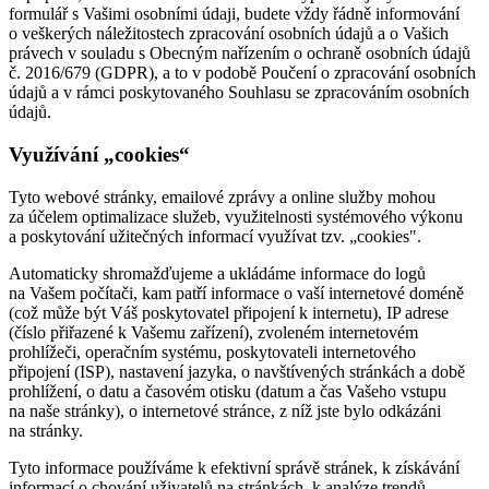
formulář s Vašimi osobními údaji, budete vždy řádně informování
o veškerých náležitostech zpracování osobních údajů a o Vašich
právech v souladu s Obecným nařízením o ochraně osobních údajů
č. 2016/679 (GDPR), a to v podobě Poučení o zpracování osobních
údajů a v rámci poskytovaného Souhlasu se zpracováním osobních
údajů.
Využívání „cookies“
Tyto webové stránky, emailové zprávy a online služby mohou
za účelem optimalizace služeb, využitelnosti systémového výkonu
a poskytování užitečných informací využívat tzv. „cookies".
Automaticky shromažďujeme a ukládáme informace do logů
na Vašem počítači, kam patří informace o vaší internetové doméně
(což může být Váš poskytovatel připojení k internetu), IP adrese
(číslo přiřazené k Vašemu zařízení), zvoleném internetovém
prohlížeči, operačním systému, poskytovateli internetového
připojení (ISP), nastavení jazyka, o navštívených stránkách a době
prohlížení, o datu a časovém otisku (datum a čas Vašeho vstupu
na naše stránky), o internetové stránce, z níž jste bylo odkázáni
na stránky.
Tyto informace používáme k efektivní správě stránek, k získávání
informací o chování uživatelů na stránkách, k analýze trendů