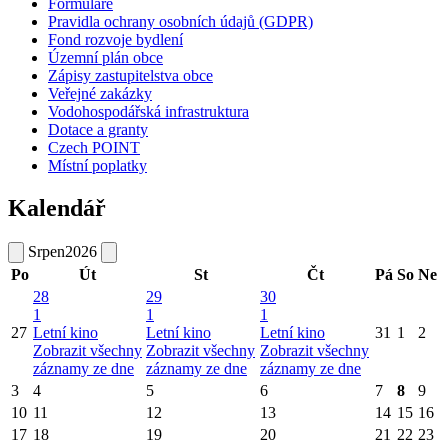
Formuláře
Pravidla ochrany osobních údajů (GDPR)
Fond rozvoje bydlení
Územní plán obce
Zápisy zastupitelstva obce
Veřejné zakázky
Vodohospodářská infrastruktura
Dotace a granty
Czech POINT
Místní poplatky
Kalendář
Srpen
2026
Po
Út
St
Čt
Pá
So
Ne
28
29
30
1
1
1
27
Letní kino
Letní kino
Letní kino
31
1
2
Zobrazit všechny
Zobrazit všechny
Zobrazit všechny
záznamy ze dne
záznamy ze dne
záznamy ze dne
3
4
5
6
7
8
9
10
11
12
13
14
15
16
17
18
19
20
21
22
23