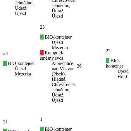
Chřešťovice,
Jehnědno,
Jehnědno,
Údraž,
Údraž,
Újezd
Újezd
25
BIO-kontejner
Újezd
Mezerka
27
Rumpold-
24
směsný svoz
BIO-
BIO-kontejner
Albrechtice
26
kontejner
Újezd
nad Vltavou
Újezd
Mezerka
(Písek),
Hrad
Hladná,
Chřešťovice,
Jehnědno,
Údraž,
Újezd
1
31
BIO-kontejner