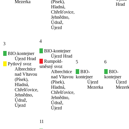
Mezerka
(Písek),
Hrad
Hladná,
Chřešťovice,
Jehnědno,
Údraž,
Újezd
4
3
BIO-kontejner
BIO-kontejner
Újezd Hrad
Újezd Hrad
Rumpold-
5
6
Pytlový svoz
směsný svoz
Albrechtice
Albrechtice
BIO-
BIO-
nad Vltavou
nad Vltavou
kontejner
kontejner
(Písek),
(Písek),
Újezd
Újezd
Hladná,
Hladná,
Mezerka
Mezer
Chřešťovice,
Chřešťovice,
Jehnědno,
Jehnědno,
Údraž,
Údraž,
Újezd
Újezd
11