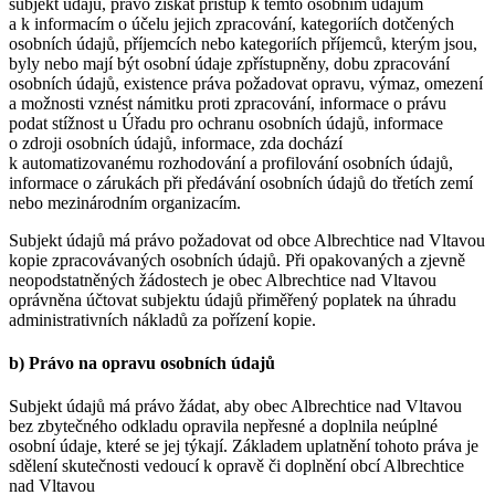
subjekt údajů, právo získat přístup k těmto osobním údajům
a k informacím o účelu jejich zpracování, kategoriích dotčených
osobních údajů, příjemcích nebo kategoriích příjemců, kterým jsou,
byly nebo mají být osobní údaje zpřístupněny, dobu zpracování
osobních údajů, existence práva požadovat opravu, výmaz, omezení
a možnosti vznést námitku proti zpracování, informace o právu
podat stížnost u Úřadu pro ochranu osobních údajů, informace
o zdroji osobních údajů, informace, zda dochází
k automatizovanému rozhodování a profilování osobních údajů,
informace o zárukách při předávání osobních údajů do třetích zemí
nebo mezinárodním organizacím.
Subjekt údajů má právo požadovat od obce Albrechtice nad Vltavou
kopie zpracovávaných osobních údajů. Při opakovaných a zjevně
neopodstatněných žádostech je obec Albrechtice nad Vltavou
oprávněna účtovat subjektu údajů přiměřený poplatek na úhradu
administrativních nákladů za pořízení kopie.
b) Právo na opravu osobních údajů
Subjekt údajů má právo žádat, aby obec Albrechtice nad Vltavou
bez zbytečného odkladu opravila nepřesné a doplnila neúplné
osobní údaje, které se jej týkají. Základem uplatnění tohoto práva je
sdělení skutečnosti vedoucí k opravě či doplnění obcí Albrechtice
nad Vltavou