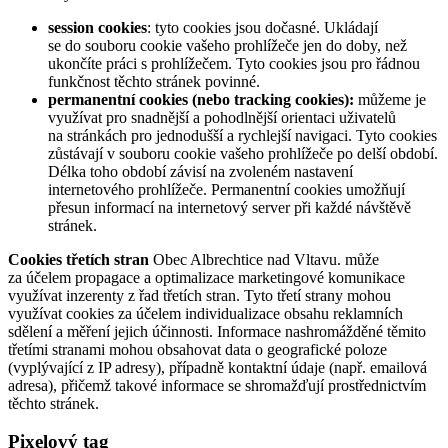
session cookies
: tyto cookies jsou dočasné. Ukládají
se do souboru cookie vašeho prohlížeče jen do doby, než
ukončíte práci s prohlížečem. Tyto cookies jsou pro řádnou
funkčnost těchto stránek povinné.
permanentní cookies (nebo tracking cookies):
můžeme je
využívat pro snadnější a pohodlnější orientaci uživatelů
na stránkách pro jednodušší a rychlejší navigaci. Tyto cookies
zůstávají v souboru cookie vašeho prohlížeče po delší období.
Délka toho období závisí na zvoleném nastavení
internetového prohlížeče. Permanentní cookies umožňují
přesun informací na internetový server při každé návštěvě
stránek.
Cookies třetích stran
Obec Albrechtice nad Vltavu. může
za účelem propagace a optimalizace marketingové komunikace
využívat inzerenty z řad třetích stran. Tyto třetí strany mohou
využívat cookies za účelem individualizace obsahu reklamních
sdělení a měření jejich účinnosti. Informace nashromážděné těmito
třetími stranami mohou obsahovat data o geografické poloze
(vyplývající z IP adresy), případně kontaktní údaje (např. emailová
adresa), přičemž takové informace se shromažďují prostřednictvím
těchto stránek.
Pixelový tag