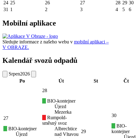
24
25
26
27
28
29
30
31
1
2
3
4
5
6
Mobilní aplikace
Sledujte informace z našeho webu v
mobilní aplikaci –
V OBRAZE.
Kalendář svozů odpadů
Srpen
2026
Po
Út
St
Čt
28
BIO-kontejner
Újezd
Mezerka
30
Rumpold-
27
směsný svoz
BIO-
BIO-kontejner
Albrechtice
29
kontejner
Újezd
nad Vltavou
Újezd