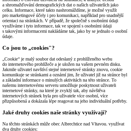
a shromažďování demografických dat o našich uživatelích jako
celku. Informace, které takto nashromáždíme, je možné využít
pro marketingové účely i pro komunikaci, například pro snadnější
orientaci na stránkách. V případě, že společně s osobními údaji
využíváme i tyto informace, tak ve spojení s osobními údaji
s takovými informacemi nakládáme tak, jako by se jednalo o osobní
údaje.
Co jsou to „cookies"?
„Cookie“ je malý soubor dat odeslaný z prohlíženého webu
do internetového prohlížeče a je uložen na vašem pevném disku.
Jakmile uživatel navštíví stejné internetové stránky znovu, cookie
komunikuje se stránkami a oznámí jim, že uživatel již na stránce byl
a základní informace o minulých aktivitách na této stránce. To
našemu internetovému serveru umožňuje poskytnout uživateli
internetové stránky, na které je zvyklý tak, aby návštěva
internetových stránek byla pro uživatele více osobní, více
přizpůsobená a dokázala lépe reagovat na jeho individuální potřeby.
Jaké druhy cookies naše stránky využívají?
Na těchto stránkách může obec Albrechtice nad Vltavou. využívat
dva druhy cookies: