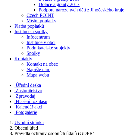
Dotace a granty 2017
Podpora narozených dětí z Jihočeského kraje
Czech POINT
Místní poplatky
Platba poplatků
Instituce a spolky
Infocentrum
Instituce v obci
Podnikatelské subjekty
Spolky
Kontakty
Kontakt na obec
Napište nám
Mapa webu
Úřední deska
Zastupitelstvo
Zpravodaj
Hlášení rozhlasu
Kalendář akcí
Fotogalerie
Úvodní stránka
Obecní úřad
Pravidla ochrany osobních údajů (GDPR)