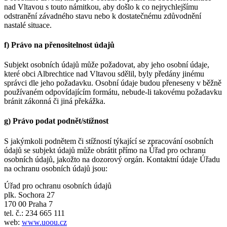
nad Vltavou s touto námitkou, aby došlo k co nejrychlejšímu
odstranění závadného stavu nebo k dostatečnému zdůvodnění
nastalé situace.
f) Právo na přenositelnost údajů
Subjekt osobních údajů může požadovat, aby jeho osobní údaje,
které obci Albrechtice nad Vltavou sdělil, byly předány jinému
správci dle jeho požadavku. Osobní údaje budou přeneseny v běžně
používaném odpovídajícím formátu, nebude-li takovému požadavku
bránit zákonná či jiná překážka.
g) Právo podat podnět/stížnost
S jakýmkoli podnětem či stížností týkající se zpracování osobních
údajů se subjekt údajů může obrátit přímo na Úřad pro ochranu
osobních údajů, jakožto na dozorový orgán. Kontaktní údaje Úřadu
na ochranu osobních údajů jsou:
Úřad pro ochranu osobních údajů
plk. Sochora 27
170 00 Praha 7
tel. č.: 234 665 111
web:
www.uoou.cz