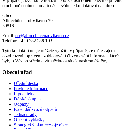
V případě jakýchkoliv dotazů nebo žádostí ohledně těchto pravidel
o ochraně osobních údajů nás neváhejte kontaktovat na adrese:
Obec
Albrechtice nad Vltavou 79
39816
Email:
ou@albrechticenadvltavou.cz
Telefon: +420 382 288 193
Tyto kontaktní údaje můžete využít i v případě, že máte zájem
o zobrazení, opravení, zablokování či vymazání informací, které
byly o Vás prostřednictvím těchto stránek nashromážděny.
Obecní úřad
Úřední deska
Povinné informace
E podatelna
Dětská skupina
Odpady
Kalendář svozů odpadů
Jednací řády
Obecní vyhlášky
Strategický plán rozvoje obce