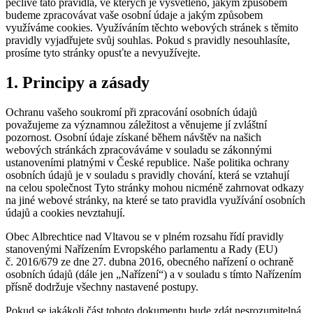
pečlivě tato pravidla, ve kterých je vysvětleno, jakým způsobem
budeme zpracovávat vaše osobní údaje a jakým způsobem
využíváme cookies. Využíváním těchto webových stránek s těmito
pravidly vyjadřujete svůj souhlas. Pokud s pravidly nesouhlasíte,
prosíme tyto stránky opusťte a nevyužívejte.
1. Principy a zásady
Ochranu vašeho soukromí při zpracování osobních údajů
považujeme za významnou záležitost a věnujeme jí zvláštní
pozornost. Osobní údaje získané během návštěv na našich
webových stránkách zpracováváme v souladu se zákonnými
ustanoveními platnými v České republice. Naše politika ochrany
osobních údajů je v souladu s pravidly chování, která se vztahují
na celou společnost Tyto stránky mohou nicméně zahrnovat odkazy
na jiné webové stránky, na které se tato pravidla využívání osobních
údajů a cookies nevztahují.
Obec Albrechtice nad Vltavou se v plném rozsahu řídí pravidly
stanovenými Nařízením Evropského parlamentu a Rady (EU)
č. 2016/679 ze dne 27. dubna 2016, obecného nařízení o ochraně
osobních údajů (dále jen „Nařízení“) a v souladu s tímto Nařízením
přísně dodržuje všechny nastavené postupy.
Pokud se jakákoli část tohoto dokumentu bude zdát nesrozumitelná