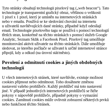
Tyto stránky obsahují technologii pixelový tag („web beacon“). Tato
technologie je transparentní grafický obraz, většinou o velikosti
1 pixel x 1 pixel, který je umístěn na internetových stránkách
nebo v emailu. Používá se ke sledování chování na internetu
u uživatelů navštěvujících dané stránky, případně když odesílají
email. Technologie pixelového tagu se používá s pomocí technologií
třetích stran, konkrétně na těchto stránkách s pomocí služeb Google
Analytic, Seznam Sklik a Facebook Pixel. Pixelový tag umožňuje
monitorování aktivit uživatele na těchto stránkách. Dále umožňuje
sledovat, ze kterého počítače se uživatel k určité internetové stránce
připojil, kdy a odkud (na úrovní stát/město).
Povolení a odmítnutí cookies a jiných obdobných
technologií
U všech internetových stránek, které navštívíte, existuje možnost
cookies přijmout nebo odmítnout. Toho dosáhnete změnou
nastavení vašeho prohlížeče. Každý prohlížeč má toto nastavení
jiné. V případě jednotlivých internetových prohlížečů se řiďte
pokyny v nápovědě prohlížeče, případně pokyny o vymazání
cookies. Zamítnutí cookies může ovlivnit zobrazení některých prvků
nebo funkčnost těchto Stránek.