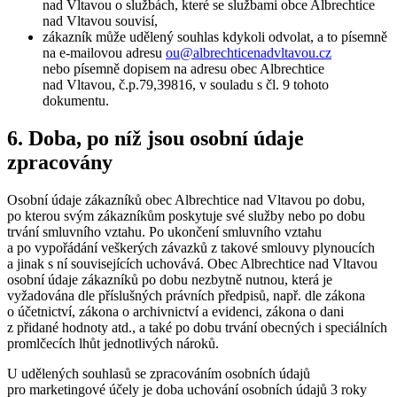
nad Vltavou o službách, které se službami obce Albrechtice
nad Vltavou souvisí,
zákazník může udělený souhlas kdykoli odvolat, a to písemně
na e-mailovou adresu
ou@albrechticenadvltavou.cz
nebo písemně dopisem na adresu obec Albrechtice
nad Vltavou, č.p.79,39816, v souladu s čl. 9 tohoto
dokumentu.
6. Doba, po níž jsou osobní údaje
zpracovány
Osobní údaje zákazníků obec Albrechtice nad Vltavou po dobu,
po kterou svým zákazníkům poskytuje své služby nebo po dobu
trvání smluvního vztahu. Po ukončení smluvního vztahu
a po vypořádání veškerých závazků z takové smlouvy plynoucích
a jinak s ní souvisejících uchovává. Obec Albrechtice nad Vltavou
osobní údaje zákazníků po dobu nezbytně nutnou, která je
vyžadována dle příslušných právních předpisů, např. dle zákona
o účetnictví, zákona o archivnictví a evidenci, zákona o dani
z přidané hodnoty atd., a také po dobu trvání obecných i speciálních
promlčecích lhůt jednotlivých nároků.
U udělených souhlasů se zpracováním osobních údajů
pro marketingové účely je doba uchování osobních údajů 3 roky