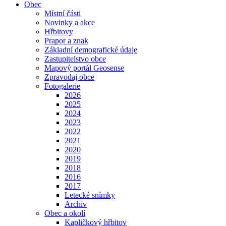
Obec
Místní části
Novinky a akce
Hřbitovy
Prapor a znak
Základní demografické údaje
Zastupitelstvo obce
Mapový portál Geosense
Zpravodaj obce
Fotogalerie
2026
2025
2024
2023
2022
2021
2020
2019
2018
2016
2017
Letecké snímky
Archiv
Obec a okolí
Kapličkový hřbitov