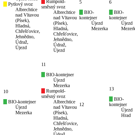
Rumpold-
5
6
Pytlový svoz
směsný svoz
Albrechtice
Albrechtice
BIO-
BIO-
nad Vltavou
nad Vltavou
kontejner
kontejner
(Písek),
(Písek),
Újezd
Újezd
Hladná,
Hladná,
Mezerka
Mezer
Chřešťovice,
Chřešťovice,
Jehnědno,
Jehnědno,
Údraž,
Údraž,
Újezd
Újezd
11
BIO-kontejner
Újezd
Mezerka
13
Rumpold-
10
směsný svoz
BIO-
BIO-kontejner
Albrechtice
12
kontejner
Újezd
nad Vltavou
Újezd
Mezerka
(Písek),
Hrad
Hladná,
Chřešťovice,
Jehnědno,
Údraž,