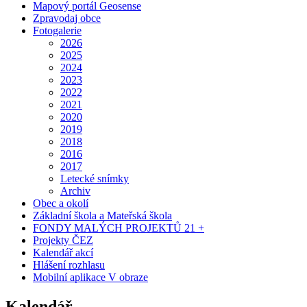
Mapový portál Geosense
Zpravodaj obce
Fotogalerie
2026
2025
2024
2023
2022
2021
2020
2019
2018
2016
2017
Letecké snímky
Archiv
Obec a okolí
Základní škola a Mateřská škola
FONDY MALÝCH PROJEKTŮ 21 +
Projekty ČEZ
Kalendář akcí
Hlášení rozhlasu
Mobilní aplikace V obraze
Kalendář