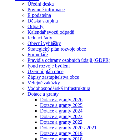
Úřední deska
Povinné informace
E podatelna
Dětská skupina
Odpady
Kalendář svozů odpadů
Jednací řády
Obecní vyhlášky
Strategický plán rozvoje obce
Formuláře
Pravidla ochrany osobních údajů (GDPR)
Fond rozvoje bydlení
Územní plán obce
Zápisy zastupitelstva obce
Veřejné zakázky
Vodohospodářská infrastruktura
Dotace a granty
Dotace a granty 2026
Dotace a granty 2025
Dotace a granty 2024
Dotace a granty 2023
Dotace a granty 2022
Dotace a granty 2020 - 2021
Dotace a granty 2019
Dotace a granty 2018