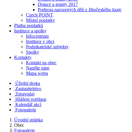
Dotace a granty 2017
Podpora narozených dětí z Jihočeského kraje
Czech POINT
Místní poplatky
Platba poplatků
Instituce a spolky
Infocentrum
Instituce v obci
Podnikatelské subjekty
Spolky
Kontakty
Kontakt na obec
Napište nám
Mapa webu
Úřední deska
Zastupitelstvo
Zpravodaj
Hlášení rozhlasu
Kalendář akcí
Fotogalerie
Úvodní stránka
Obec
Fotogalerie