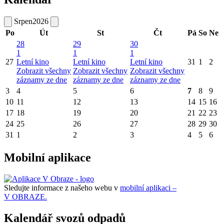
Srpen
2026
Po
Út
St
Čt
Pá
So
Ne
28
29
30
1
1
1
27
Letní kino
Letní kino
Letní kino
31
1
2
Zobrazit všechny
Zobrazit všechny
Zobrazit všechny
záznamy ze dne
záznamy ze dne
záznamy ze dne
3
4
5
6
7
8
9
10
11
12
13
14
15
16
17
18
19
20
21
22
23
24
25
26
27
28
29
30
31
1
2
3
4
5
6
Mobilní aplikace
Sledujte informace z našeho webu v
mobilní aplikaci –
V OBRAZE.
Kalendář svozů odpadů