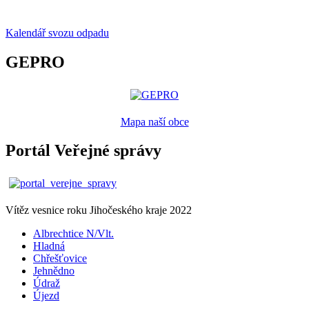
Kalendář svozu odpadu
GEPRO
Mapa naší obce
Portál Veřejné správy
Vítěz vesnice roku Jihočeského kraje 2022
Albrechtice N/Vlt.
Hladná
Chřešťovice
Jehnědno
Údraž
Újezd