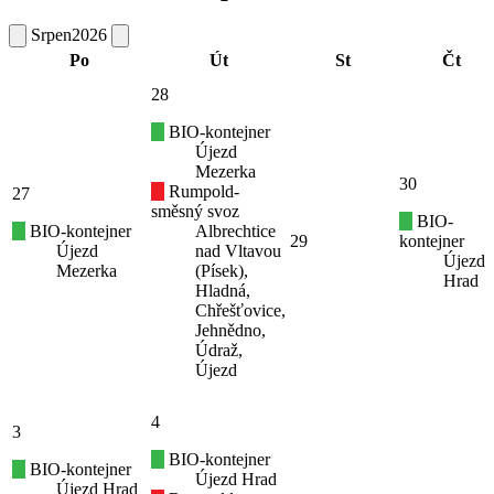
Srpen
2026
Po
Út
St
Čt
28
BIO-kontejner
Újezd
Mezerka
30
Rumpold-
27
směsný svoz
BIO-
BIO-kontejner
Albrechtice
29
kontejner
Újezd
nad Vltavou
Újezd
Mezerka
(Písek),
Hrad
Hladná,
Chřešťovice,
Jehnědno,
Údraž,
Újezd
4
3
BIO-kontejner
BIO-kontejner
Újezd Hrad
Újezd Hrad