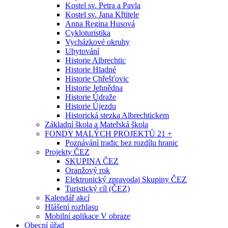
Kostel sv. Petra a Pavla
Kostel sv. Jana Křtitele
Anna Regina Husová
Cykloturistika
Vycházkové okruhy
Ubytování
Historie Albrechtic
Historie Hladné
Historie Chřešťovic
Historie Jehnědna
Historie Údraže
Historie Újezdu
Historická stezka Albrechtickem
Základní škola a Mateřská škola
FONDY MALÝCH PROJEKTŮ 21 +
Poznávání tradic bez rozdílu hranic
Projekty ČEZ
SKUPINA ČEZ
Oranžový rok
Elektronický zpravodaj Skupiny ČEZ
Turistický cíl (ČEZ)
Kalendář akcí
Hlášení rozhlasu
Mobilní aplikace V obraze
Obecní úřad