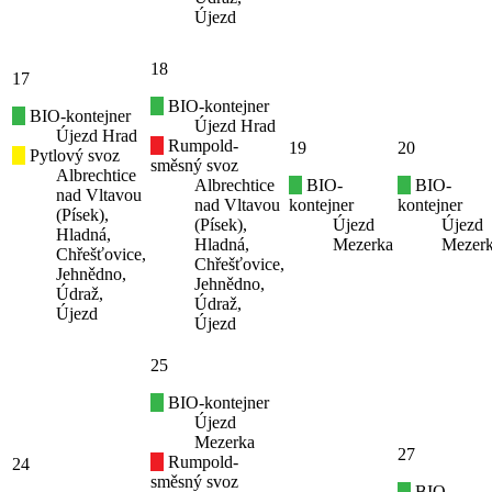
Újezd
18
17
BIO-kontejner
BIO-kontejner
Újezd Hrad
Újezd Hrad
Rumpold-
19
20
Pytlový svoz
směsný svoz
Albrechtice
Albrechtice
BIO-
BIO-
nad Vltavou
nad Vltavou
kontejner
kontejner
(Písek),
(Písek),
Újezd
Újezd
Hladná,
Hladná,
Mezerka
Mezer
Chřešťovice,
Chřešťovice,
Jehnědno,
Jehnědno,
Údraž,
Údraž,
Újezd
Újezd
25
BIO-kontejner
Újezd
Mezerka
27
Rumpold-
24
směsný svoz
BIO-