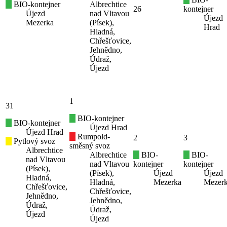
BIO-kontejner
Albrechtice
26
kontejner
Újezd
nad Vltavou
Újezd
Mezerka
(Písek),
Hrad
Hladná,
Chřešťovice,
Jehnědno,
Údraž,
Újezd
1
31
BIO-kontejner
BIO-kontejner
Újezd Hrad
Újezd Hrad
Rumpold-
2
3
Pytlový svoz
směsný svoz
Albrechtice
Albrechtice
BIO-
BIO-
nad Vltavou
nad Vltavou
kontejner
kontejner
(Písek),
(Písek),
Újezd
Újezd
Hladná,
Hladná,
Mezerka
Mezer
Chřešťovice,
Chřešťovice,
Jehnědno,
Jehnědno,
Údraž,
Údraž,
Újezd
Újezd